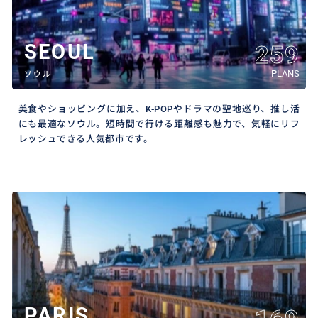
SEOUL
259
PLANS
ソウル
美食やショッピングに加え、K-POPやドラマの聖地巡り、推し活
にも最適なソウル。短時間で行ける距離感も魅力で、気軽にリフ
レッシュできる人気都市です。
PARIS