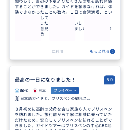
関わらず、当初の予定よりたくさんの地を訪れ体験
することができました。ガイドを頼まなければ、体
験できなかったことの数々。１日で台湾満喫、とい
うほどに充実していました。
とても楽しかった、ガイドお願いして良かったね、
と参加者全員意見一致。喜んでました。ありがとう
ございました😊
に利用
もっと見る
最高の一日になりました！
5.0
50代
日本
プライベート
日本語ガイドと、ブリスベンの観光ス...
８月初めに高齢の父母を含む家族６人でブリスベン
を訪れました。旅行前から丁寧に相談に乗っていた
だけたため、安心してブリスベンを訪れることがで
きました。ガイドツアーはブリスベンの中心CBD地