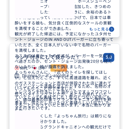
グランドキャニオンだけでなく、ホースシューベン
ドとアンテロープキャニオンを追加した、きつめの
行程となりましたが、２時間おきに、余裕のあるト
イレ休憩を取っていただいたおかげで、日本では車
酔いをする娘も、気分良く圧倒的なスケールの景観
を満喫することができました。
に利用
もっと見る
観光が終了した帰途には、予定になかったユタ州セ
ント・ジョージのIN AND OUTバーガーに立ち寄って
いただき、全く日本人がいない中で名物のバーガー
を満喫しました。
ここまでは良かったのですが、バーガーを一気に食
ランチ付きにして良かった！
5.0
べ過ぎたのか、セント・ジョージ出発後20分も経た
ないうちに、娘が腹痛を訴えました。
50代
日本
相乗り
よっちゃんさんに、『近くのトイレを探してほし
【BUYMAクーポン4000円オフ...
い』と伝えたところ、すぐに高速道路を離れ、近く
のガスステーションと売店が併設された店に連れて
ハイシーズンで道路も混んだりするため、名物のオ
いってもらうことができました。
ムレツランチ付きにして良かったです！フワフワし
危ういタイミングでしたが、あと５分遅れていた
ていてとっても美味でした！雲ひとつない天気にも
ら、娘は最悪の印象でグランドキャニオン旅行を終
恵まれ、慌ただしかったけど素晴らしい1日でした。
えることになっていたと思います。本当に助かりま
また行きたいです。
した。
地元を知り尽くした『よっちゃん旅行』は頼りにな
ることがよく分かりました。
ラスベガスからグランドキャニオンへの観光だけで