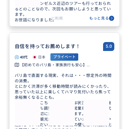
はなく、ロサンゼルス近辺のツアーも行っておられ
るとのことなので、次回もお願いしようと思ってい
ます。
に利用
もっと見る
お世話になりました。
自信を持ってお薦めします！
5.0
40代
日本
プライベート
【初めてのバリ島・家族旅行も安心】...
バリ島で直面する現実、それは・・・想定外の時間
の消費。
とにかく渋滞が多く移動時間が読みにくかったり、
思っていた以上に楽しくてハマり気付いたら焦って
余裕無くなることも。
そんな時に、こちらのツアーでは状況に応じた臨機
のスケジュール調整や行き先の営業状況の確認、代
替案などを適切に提供してくれます。
また、お店や観光地では同行していただき、解説や
通訳していただいたことで言葉の壁を忘れ異国文化