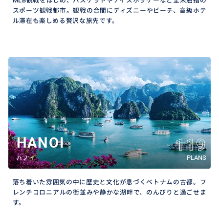
MLB観戦をはじめ、バスケットやアイスホッケーなど全米屈指の
スポーツ観戦都市。観戦の合間にディズニーやビーチ、高級ホテ
ル滞在も楽しめる贅沢な旅先です。
HANOI
119
PLANS
ハノイ
落ち着いた雰囲気の中に歴史と文化が息づくベトナムの古都。フ
レンチコロニアルの街並みや静かな湖畔で、のんびりと過ごせま
す。