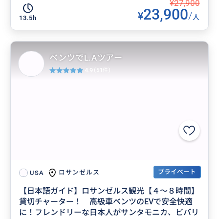
¥27,900
23,900
¥
/
人
13.5h
ベンツでL.Aツアー
4.9
(51件)
プライベート
ロサンゼルス
USA
【日本語ガイド】ロサンゼルス観光【４〜８時間】
貸切チャーター！ 高級車ベンツのEVで安全快適
に！フレンドリーな日本人がサンタモニカ、ビバリ