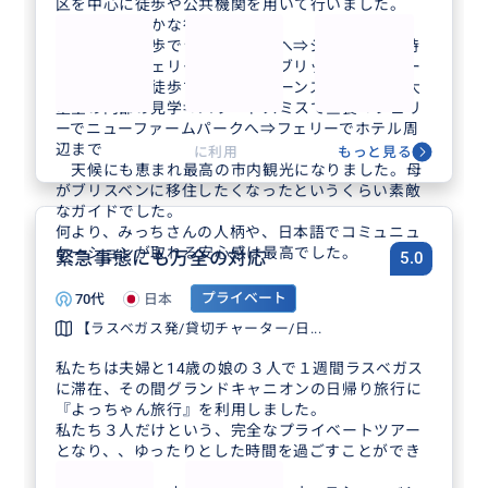
区を中心に徒歩や公共機関を用いて行いました。
【当日の大まかな行程】
ホテルから徒歩でシティホールへ⇒シティホール時
計塔見学⇒フェリーでストーリブリッジ下のハワー
ドスミスへ⇒徒歩でセントジョーンズ大聖堂へ⇒大
聖堂の内部の見学⇒ハワードスミスで昼食⇒フェリ
ーでニューファームパークへ⇒フェリーでホテル周
辺まで
に利用
もっと見る
天候にも恵まれ最高の市内観光になりました。母
がブリスベンに移住したくなったというくらい素敵
なガイドでした。
何より、みっちさんの人柄や、日本語でコミュニュ
ケーションが取れる安心感は最高でした。
緊急事態にも万全の対応
5.0
70代
日本
プライベート
【ラスベガス発/貸切チャーター/日...
私たちは夫婦と14歳の娘の３人で１週間ラスベガス
に滞在、その間グランドキャニオンの日帰り旅行に
『よっちゃん旅行』を利用しました。
私たち３人だけという、完全なプライベートツアー
となり、、ゆったりとした時間を過ごすことができ
ました。