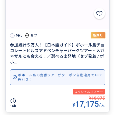
相乗り
セブ
PHL
参加累計５万人！【日本語ガイド】ボホール島チョ
コレートヒルズアドベンチャーパークツアー・メガ
ネザルにも会える！／選べる出発地（セブ発着 / ボ
ホ...
ボホール島の定番ツアーがクーポン自動適用で1800
円引き！
スペシャルオファー
¥18,975
17,175
¥
/
人
15h