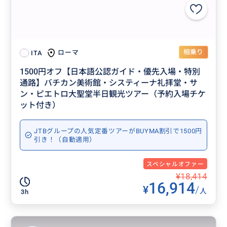
相乗り
ローマ
ITA
1500円オフ【日本語公認ガイド・優先入場・特別
通路】バチカン美術館・システィーナ礼拝堂・サ
ン・ピエトロ大聖堂半日観光ツアー（予約入場チケ
ット付き）
JTBグループの人気定番ツアーがBUYMA割引で1500円
引き！（自動適用）
スペシャルオファー
¥18,414
16,914
¥
/
人
3h