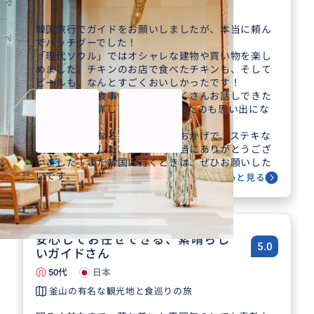
韓国満喫プラン！韓国ソウル現地ツア...
韓国旅行でガイドをお願いしましたが、本当に頼ん
でバッチグーでした！
「現代ソウル」ではオシャレな建物や買い物を楽し
めました。チキンのお店で食べたチキンも、そして
ビールも、なんとすごくおいしかったです！
また、移動や食事のあいだにたくさんお話しできた
り、韓国語を詳しく教えてもらえたのも思い出にな
りました。
親切で頼りになるガイドさんのおかげで、ステキな
旅行になりました。暑い中、本当にありがとうござ
いました！また韓国に行くときは、ぜひお願いした
いです。
に利用
もっと見る
安心してお任せできる、素晴らし
5.0
いガイドさん
50代
日本
釜山の有名な観光地と食巡りの旅