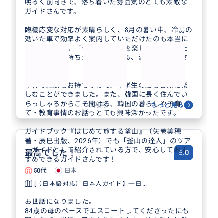
明るく前向きで、落ち着いた雰囲気のとても素敵な
ガイドさんです。
臨機応変な対応が素晴らしく、8月の暑い中、冷房の
効いた車で効率よく案内していただけたのも本当に
助かりました。「少しでも釜山を楽しんでもらいた
い」という気持ちが伝わってくる、温かいガイドさ
んです。
子育て経験もお持ちなので、中学生の娘も自然に楽
しむことができました。また、韓国に長く住んでい
らっしゃるからこそ聞ける、韓国の暮らしや子育
に利用
もっと見る
て・教育事情のお話もとても興味深かったです。
ガイドブック『はじめて旅する釜山』（矢巻美穂
著・辰巳出版、2026年）でも「釜山の達人」のツア
ーガイドとして紹介されている方で、安心しておす
最高でした！
5.0
すめできるガイドさんです！
50代
日本
[（日本語対応）日本人ガイド】一日...
お世話になりました。
84歳の母のペースでエスコートしてくださったにも