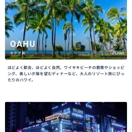
OAHU
189
PLANS
オアフ島
ほどよく都会、ほどよく自然。ワイキキビーチの散策やショッピ
ング、美しい夕陽を望むディナーなど、大人のリゾート旅にぴっ
たりのハワイ。