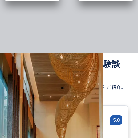
現地ツアー・サービス体験談
TOUR & EXPERIENCE STORIES
ひとりひとりの旅に寄り添うツアーや体験をご紹介。
クチコミから次の"理想の旅"を見つけよう。
なんとステキな韓国旅行❣️
5.0
50代
日本