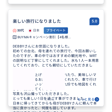
楽しい旅行になりました
5.0
30代
日本
プライベート
BUYMAキャンペーン割引【4名様...
DEBBYさんにお世話になりました。
初めての台北、母を連れての旅行で、今回お願いし
たのですが、車の中ではおすすめの観光地や、MRT
の説明など丁寧にしてくれました。水も1人一本用意
してくれており、とても親切にしていただきまし
た！
またランタン上げを段取ってくれたり、美味しいマ
ンゴー食べれるお店を紹介してくれたり、車で行け
る滝に連れていってくれたり、九份でも地図をくれ
丁寧に説明してくれました！
写真も沢山撮っていただきました。
とっても楽しい1日を過ごす事ができました。
に利用
もっと見る
日本に帰ってきてからも母がDEBBYさんに頼んで本
当に良かったと、何度も話しています。