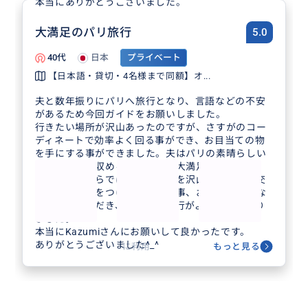
本当にありがとうございました。
大満足のパリ旅行
5.0
40代
日本
プライベート
【日本語・貸切・4名様まで同額】オ...
夫と数年振りにパリへ旅行となり、言語などの不安
があるため今回ガイドをお願いしました。
行きたい場所が沢山あったのですが、さすがのコー
ディネートで効率よく回る事ができ、お目当ての物
を手にする事ができました。夫はパリの素晴らしい
景色を写真に収める事ができて大満足でした。
現地ガイドならではのスポットを沢山堪能でき、交
通の事や、気をつけた方がいい事、おすすめの物な
どを紹介いただき、この後の旅行がより楽しくなり
ました。
本当にKazumiさんにお願いして良かったです。
ありがとうございました^_^
に利用
もっと見る