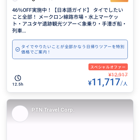
46％OFF実施中！【日本語ガイド】 タイでしたい
こと全部！ メークロン線路市場・水上マーケッ
ト・アユタヤ遺跡観光ツアー＜象乗り・手漕ぎ船・
列車...
タイでやりたいことが全部かなう日帰りツアーを特別
価格でご案内！
スペシャルオファー
¥12,917
11,717
¥
/
人
12.5h
PTN Travel Corp.