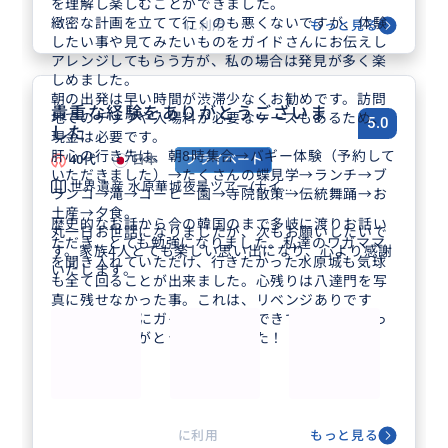
を理解し楽しむことができました。
緻密な計画を立てて行くのも悪くないですが、体験
に利用
もっと見る
したい事や見てみたいものをガイドさんにお伝えし
アレンジしてもらう方が、私の場合は発見が多く楽
しめました。
朝の出発は早い時間が渋滞少なくお勧めです。訪問
貴重な経験をありがとうございま
地でのチップや入場料が必要なケースもあるため、
5.0
した
現金は必要です。
肝心の行き先は、朝8時集合→バギー体験（予約して
40代
日本
プライベート
いただきました）→たくさんの蝶見学→ランチ→ブ
世界遺産 水原華城夜景ツアー(ナイ...
ランコ→滝→コーヒー園→寺院散策→伝統舞踊→お
土産→夕食。
歴史的なお話から今の韓国のまで多岐に渡りお話い
丸一日お世話になりましたが、次もお願いしたいで
ただき、とても勉強になりました。私達のワガママ
す。家族4人とても楽しい思い出になり、心より感謝
を聞き入れていただけ、行きたかった水原城も気球
いたします。
も全て回ることが出来ました。心残りは八達門を写
真に残せなかった事。これは、リベンジありです
ね。キムさんにガイドをお願いできて本当に良かっ
たです。ありがとうございました！
に利用
もっと見る