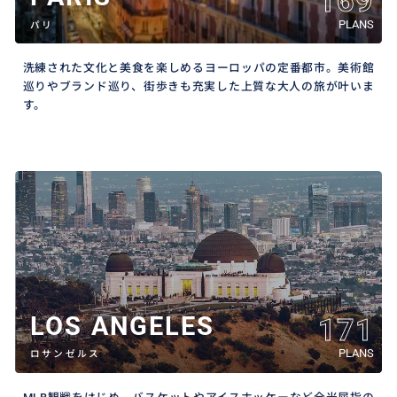
169
PLANS
パリ
洗練された文化と美食を楽しめるヨーロッパの定番都市。美術館
巡りやブランド巡り、街歩きも充実した上質な大人の旅が叶いま
す。
LOS ANGELES
171
PLANS
ロサンゼルス