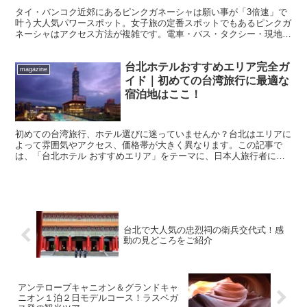
タイ・バンコク近郊にあるピンクガネーシャは願い事が「3倍速」で
叶う大人気パワースポット。女子旅の定番スポットでもあるピンクガ
ネーシャはアクセス方法が複雑です。電車・バス・タクシー・現地ツ
アーの各アクセス方法や所要時間に費用、見どころや参拝方法までご
紹介します。
台北ホテルおすすめエリア完全ガ
magazine
イド｜初めての台湾旅行に最適な
宿泊地はここ！
初めての台湾旅行、ホテル選びに迷っていませんか？台北はエリアに
よって雰囲気やアクセス、価格帯が大きく異なります。この記事で
は、「台北ホテル おすすめエリア」をテーマに、日本人旅行者に人
気の地域、目的別の選び方まで徹底解説！観光・グルメ・ショ...
台北で大人気の忠烈祠の衛兵交代式！感
動の見どころをご紹介
アンテロープキャニオン＆グランドキャ
ニオン１泊２日モデルコース！ラスベガ