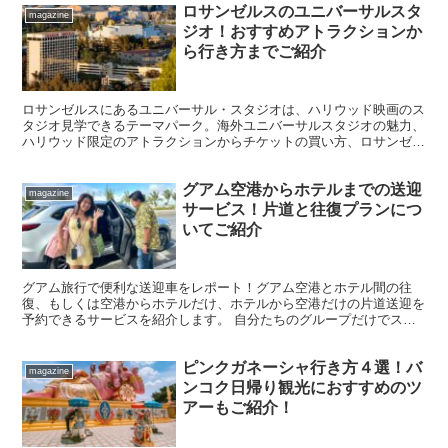
ロサンゼルスのユニバーサルスタ
magazine
ジオ！おすすめアトラクションか
ら行き方までご紹介
ロサンゼルスにあるユニバーサル・スタジオは、ハリウッド映画のス
タジオ見学できるテーマパーク。海外ユニバーサルスタジオの魅力、
ハリウッド限定のアトラクションからチケットの買い方、ロサンゼル
スからの行き方までご紹介！
グアム空港からホテルまでの送迎
magazine
サービス！片道と往復プランにつ
いてご紹介
グアム旅行で便利な送迎車をレポート！グアム空港とホテル間の往
復、もしくは空港からホテルだけ、ホテルから空港だけの片道送迎を
予約できるサービスを紹介します。 自分たちのグループだけでスム
ーズに移動できるので、初めてのグアム旅行でタクシー利用が...
ピンクガネーシャ行き方４選！バ
magazine
ンコク日帰り観光におすすめのツ
アーもご紹介！