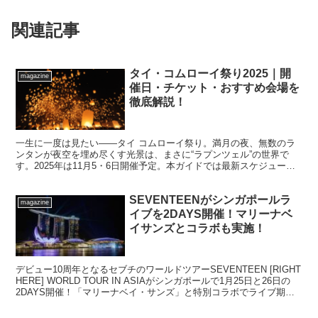
関連記事
タイ・コムローイ祭り2025｜開
magazine
催日・チケット・おすすめ会場を
徹底解説！
一生に一度は見たい——タイ コムローイ祭り。満月の夜、無数のラ
ンタンが夜空を埋め尽くす光景は、まさに“ラプンツェル”の世界で
す。2025年は11月5・6日開催予定。本ガイドでは最新スケジュール
と主会場の違い、確実に参加するチケット入手法、便...
SEVENTEENがシンガポールラ
magazine
イブを2DAYS開催！マリーナベ
イサンズとコラボも実施！
デビュー10周年となるセブチのワールドツアーSEVENTEEN [RIGHT
HERE] WORLD TOUR IN ASIAがシンガポールで1月25日と26日の
2DAYS開催！「マリーナベイ・サンズ」と特別コラボでライブ期間
中はスペシャルライトアップも実施へ！