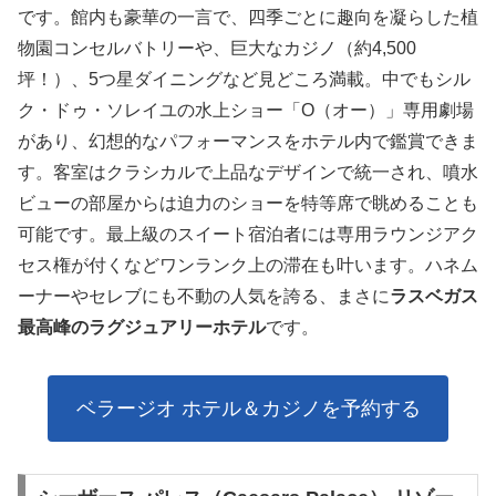
です。館内も豪華の一言で、四季ごとに趣向を凝らした植
物園コンセルバトリーや、巨大なカジノ（約4,500
坪！）、5つ星ダイニングなど見どころ満載。中でもシル
ク・ドゥ・ソレイユの水上ショー「O（オー）」専用劇場
があり、幻想的なパフォーマンスをホテル内で鑑賞できま
す。客室はクラシカルで上品なデザインで統一され、噴水
ビューの部屋からは迫力のショーを特等席で眺めることも
可能です。最上級のスイート宿泊者には専用ラウンジアク
セス権が付くなどワンランク上の滞在も叶います。ハネム
ーナーやセレブにも不動の人気を誇る、まさに
ラスベガス
最高峰のラグジュアリーホテル
です。
ベラージオ ホテル＆カジノを予約する