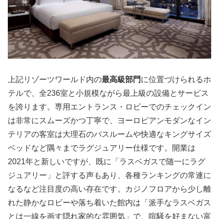
上記リゾーツワールド内の
最高級部門
に位置づけられるホ
テルで、全236室と小規模ながら最上級の設備とサービス
を誇ります。専用エントランス・ロビーでのチェックイン
は非常にスムーズかつ丁寧で、ヨーロピアンモダンなイン
テリアの客室は大理石のバスルームや快適なキングサイズ
ベッドなど隅々までラグジュアリー仕様です。開業は
2021年と新しいですが、既に「ラスベガスで随一にラグ
ジュアリー」と評する声もあり、各種ランキングの常連に
なるなど注目度の高い存在です。カジノフロアから少し離
れた静かなロビーや落ち着いた館内は「派手なラスベガス
とは一線を画す隠れ家的な雰囲気」で、喧騒を好まない富