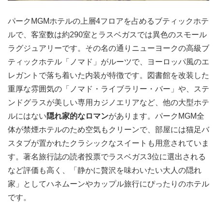
パークMGMホテルの上層4フロアを占めるブティックホテ
ルで、客室数は約290室とラスベガスでは異色のスモール
ラグジュアリーです。その名の通りニューヨークの高級ブ
ティックホテル「ノマド」がルーツで、ヨーロッパ風のエ
レガントで落ち着いた内装が特徴です。図書館を改装した
重厚な雰囲気の「ノマド・ライブラリー・バー」や、ステ
ンドグラスが美しい専用カジノエリアなど、他の大型ホテ
ルにはない
隠れ家的なロマン
があります。パークMGM全
体が禁煙ホテルのため空気もクリーンで、部屋には猫足バ
スタブが置かれたクラシックなスイートも用意されていま
す。著名旅行誌の読者投票でラスベガス3位に選出される
など評価も高く、「静かに贅沢を味わいたい大人の隠れ
家」としてハネムーンやカップル旅行にぴったりのホテル
です。