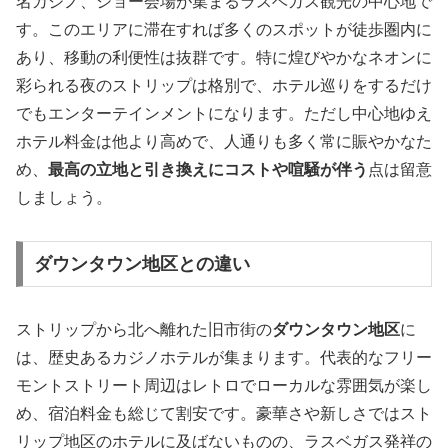
名カジノ、ショー会場が集まるラスベガス観光の中心地で
す。このエリアに滞在すれば多くのスポットが徒歩圏内に
あり、移動の利便性は抜群です。特に煌びやかなネオンに
彩られる夜のストリップは格別で、ホテル巡りをするだけ
でもエンターテインメントになります。ただし中心地ゆえ
ホテル料金は他より高めで、人通りも多く常に賑やかなた
め、
最高の立地と引き換えにコストや喧騒が伴う
点は留意
しましょう。
ダウンタウン地区との違い
ストリップから北へ離れた旧市街の
ダウンタウン地区
に
は、歴史あるカジノホテルが集まります。代表的なフリー
モントストリート周辺はレトロでローカルな雰囲気が楽し
め、宿泊料金も総じて割安です。豪華さや新しさではスト
リップ地区のホテルに及ばないものの、ラスベガス発祥の