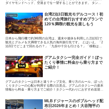
ダイヤモンドヘッド、空港までを一望することができます。 タンタ
ラスの丘からの景色は、昼間の眺めはもちろんですが、暗く...
台湾2泊3日観光モデルコース！初
magazine
めての台湾旅行おすすめプランで
120％満喫の観光を楽しもう
日本から飛行機で約3時間の台湾は、週末や連休を利用した2泊3日で
観光とグルメを大満喫できる人気の海外旅行先です。 とはいえ、「2
泊3日でどこまで回れるの？」「九份や十分も行ける？」「移動は難
しくない？」「夜市や小籠包は外せないけれど、効率よ...
グアムタクシー完全ガイド！ぼっ
magazine
たくり事情に料金から乗り方まで
ご紹介！
グアムのタクシーは日本と違うチップ文化、乗り方のルール、ぼった
くりタクシーの心配が利用する際の注意点。グアムのタクシーの基本
情報から料金・乗り方までご紹介！タクシー代わりにおすすめ送迎サ
ービスもご紹介！
MLBドジャースのボブルヘッド配
magazine
布日2026年まとめ！大谷翔平の