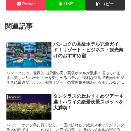
Pocket
LINE
コピー
関連記事
バンコクの高級ホテル完全ガイ
magazine
ド！リゾート・ビジネス・観光向
けのおすすめ宿
バンコクには、世界的に評価の高い高級ホテルが数多く揃っていま
す。美しいリバービューを楽しめるホテル、便利な立地で観光やビジ
ネスに最適なホテル、南国リゾートの雰囲気を味わえるホテルなど、
目的に合わせた贅沢な滞在が可能です。本記事では、バンコク...
タンタラスの丘おすすめツアー４
magazine
選！ハワイの絶景夜景スポットを
大満喫！
ハワイ・オアフ島に行くなら、一度は訪れたい絶景スポットがタンタ
ラスの丘です。ここからは、ハワイの美しい海やホノルルの街並み、