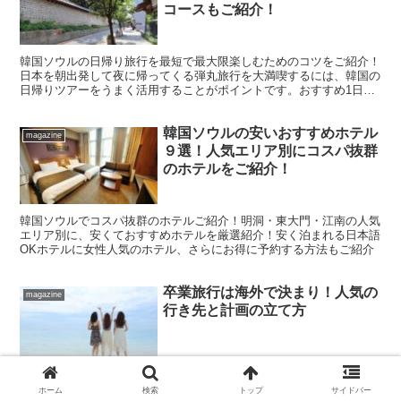
コースもご紹介！
韓国ソウルの日帰り旅行を最短で最大限楽しむためのコツをご紹介！
日本を朝出発して夜に帰ってくる弾丸旅行を大満喫するには、韓国の
日帰りツアーをうまく活用することがポイントです。おすすめ1日モ
デルコースもふまえながら、初めてでも失敗しないよう詳しく解説
韓国ソウルの安いおすすめホテル
magazine
９選！人気エリア別にコスパ抜群
のホテルをご紹介！
韓国ソウルでコスパ抜群のホテルご紹介！明洞・東大門・江南の人気
エリア別に、安くておすすめホテルを厳選紹介！安く泊まれる日本語
OKホテルに女性人気のホテル、さらにお得に予約する方法もご紹介
卒業旅行は海外で決まり！人気の
magazine
行き先と計画の立て方
学生生活の締めくくりにふさわしい特別なイベント「卒業旅行」。一
ホーム
検索
トップ
サイドバー
生の思い出を作るために、どこへ行くか、何をするか、考えるだけで