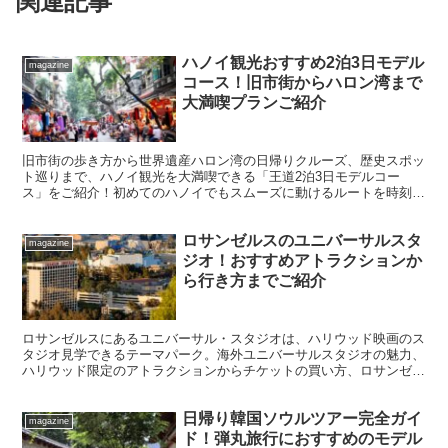
関連記事
ハノイ観光おすすめ2泊3日モデル
magazine
コース！旧市街からハロン湾まで
大満喫プランご紹介
旧市街の歩き方から世界遺産ハロン湾の日帰りクルーズ、歴史スポッ
ト巡りまで、ハノイ観光を大満喫できる「王道2泊3日モデルコー
ス」をご紹介！初めてのハノイでもスムーズに動けるルートを時刻、
移動手段、そしてグルメ情報とともに徹底解説！
ロサンゼルスのユニバーサルスタ
magazine
ジオ！おすすめアトラクションか
ら行き方までご紹介
ロサンゼルスにあるユニバーサル・スタジオは、ハリウッド映画のス
タジオ見学できるテーマパーク。海外ユニバーサルスタジオの魅力、
ハリウッド限定のアトラクションからチケットの買い方、ロサンゼル
スからの行き方までご紹介！
日帰り韓国ソウルツアー完全ガイ
magazine
ド！弾丸旅行におすすめのモデル