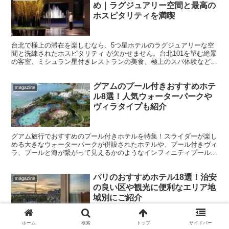
め｜ラグジュアリー空間と最高の
ホスピタリティを満喫
台北で極上の滞在を楽しむなら、5つ星ホテルのラグジュアリーな空
間と洗練されたホスピタリティ が欠かせません。台北101を望む絶景
の客室、ミシュラン星付きレストランの美食、極上のスパ体験など、
台北の高級ホテルには魅力が満載です。 本記事では、...
グアムのプール付きおすすめホテ
magazine
ル8選！人気ウォーターパークや
ヴィラタイプも紹介
グアム旅行でおすすめのプール付きホテルを特集！スライダーが楽し
める大きなウォーターパークが併設されたホテルや、プール付きヴィ
ラ、プールと海が繋がって見えるかのようなインフィニティプールが
あるホテルや、ビーチに直接アクセスできるプール付きのホ...
パリのおすすめホテル18選！治安
magazine
の良い区や観光に便利なエリア地
域別にご紹介
ホーム
検索
トップ
サイドバー
パリは、エッフェル塔やルーヴル美術館をはじめとした有名な観光ス