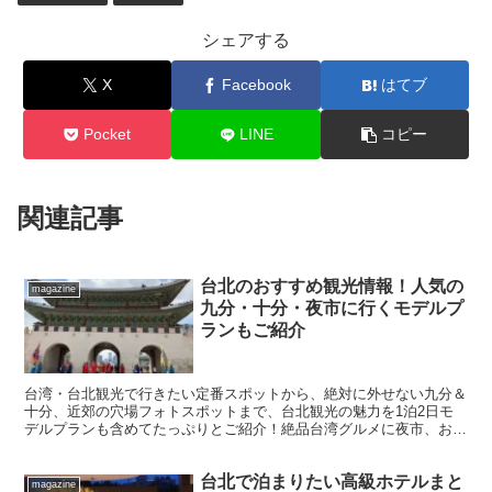
シェアする
X
Facebook
はてブ
Pocket
LINE
コピー
関連記事
台北のおすすめ観光情報！人気の
magazine
九分・十分・夜市に行くモデルプ
ランもご紹介
台湾・台北観光で行きたい定番スポットから、絶対に外せない九分＆
十分、近郊の穴場フォトスポットまで、台北観光の魅力を1泊2日モ
デルプランも含めてたっぷりとご紹介！絶品台湾グルメに夜市、お土
産からホテルまで台北観光に欠かせない情報もご案内！
台北で泊まりたい高級ホテルまと
magazine