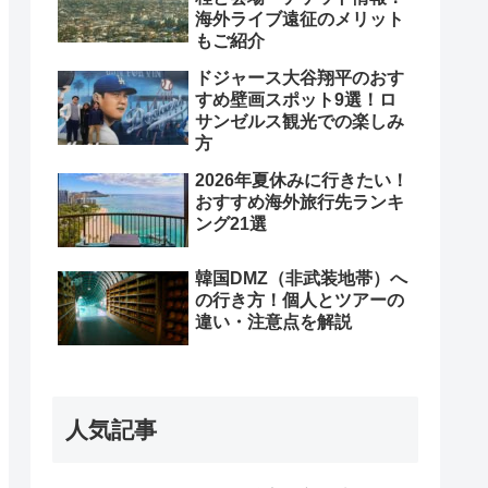
海外ライブ遠征のメリット
もご紹介
ドジャース大谷翔平のおす
すめ壁画スポット9選！ロ
サンゼルス観光での楽しみ
方
2026年夏休みに行きたい！
おすすめ海外旅行先ランキ
ング21選
韓国DMZ（非武装地帯）へ
の行き方！個人とツアーの
違い・注意点を解説
人気記事