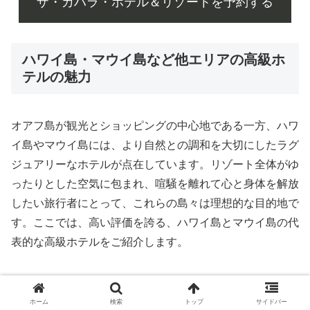
ザ・カハラ・ホテル＆リゾートを予約する
ハワイ島・マウイ島など他エリアの高級ホ
テルの魅力
オアフ島が観光とショッピングの中心地である一方、ハワ
イ島やマウイ島には、より自然との調和を大切にしたラグ
ジュアリーなホテルが点在しています。リゾート全体がゆ
ったりとした空気に包まれ、喧騒を離れて心と身体を解放
したい旅行者にとって、これらの島々は理想的な目的地で
す。ここでは、高い評価を誇る、ハワイ島とマウイ島の代
表的な高級ホテルをご紹介します。
まずハワイ島でおすすめなのが、「フォーシーズンズ・リ
ゾート・フアラライ」です。カイルア・コナ近郊の海岸沿
ホーム
検索
トップ
サイドバー