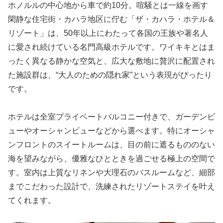
ホノルルの中心地から車で約10分。喧騒とは一線を画す
閑静な住宅街・カハラ地区に佇む「ザ・カハラ・ホテル＆
リゾート」は、50年以上にわたって各国の王族や著名人
に愛され続けている名門高級ホテルです。ワイキキとはま
ったく異なる静かな空気と、広大な敷地に贅沢に配置され
た施設群は、“大人のための隠れ家”という表現がぴったり
です。
ホテルは全室プライベートバルコニー付きで、ガーデンビ
ューやオーシャンビューなどから選べます。特にオーシャ
ンフロントのスイートルームは、目の前に遮るもののない
海を望みながら、優雅なひとときを過ごせる極上の空間で
す。室内は上質なリネンや大理石のバスルームなど、細部
までこだわった設計で、洗練されたリゾートステイを叶え
てくれます。