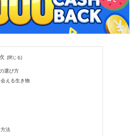
次
の選び方
出会える生き物
ー方法