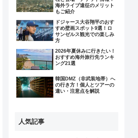
海外ライブ遠征のメリット
もご紹介
ドジャース大谷翔平のおす
すめ壁画スポット9選！ロ
サンゼルス観光での楽しみ
方
2026年夏休みに行きたい！
おすすめ海外旅行先ランキ
ング21選
韓国DMZ（非武装地帯）へ
の行き方！個人とツアーの
違い・注意点を解説
人気記事