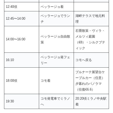
12:40頃
ベッラージョ着
ベッラージョでラン
湖畔テラスで地元料
12:45〜14:00
チ
理
石畳散策・ヴィラ・
ベッラージョ自由散
メルツィ庭園
14:00〜16:00
策
（€8）・シルクブテ
ィック
ベッラージョ発フェ
16:10
コモへ戻る
リー
ブルナーテ展望台ケ
ーブルカー（任意）
18:00頃
コモ着
夕暮れのパノラマ
（往復€6.6）
コモ発電車でミラノ
20:20頃ミラノ中央駅
19:30
へ
着