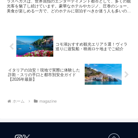
ラスベガスは、世界屈指のエンターテイメント都市として、多くの観
光客を魅了し続けています。豪華なホテルやカジノ、圧巻のショー、
美食が楽しめる一方で、どのホテルに宿泊すべきか迷う人も多いので
はないでしょうか？本記事では、目的や予算に応じた最適な...
コモ湖おすすめ観光エリア５選！ヴィラ
巡りに遊覧船・映画ロケ地までご紹介
イタリアの治安！現地で実際に体験した
詐欺・スリの手口と都市別安全ガイド
【2026年最新】
ホーム
magazine