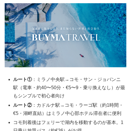
ルート①
：ミラノ中央駅→コモ・サン・ジョバンニ
駅（電車・約40〜50分・€5〜9・乗り換えなし）が最
もシンプルで初心者向け
ルート②
：カドルナ駅→コモ・ラーゴ駅（約1時間・
€5・湖畔直結）はミラノ中心部ホテル滞在者に便利
コモ到着後はフェリーで湖内を移動するのが基本。1
日乗り放題パス（約€26）がお得