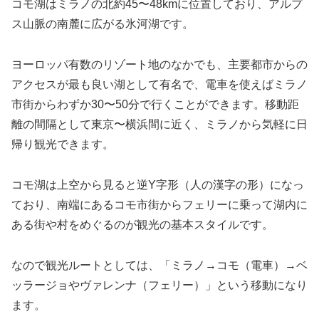
コモ湖はミラノの北約45〜48kmに位置しており、アルプ
ス山脈の南麓に広がる氷河湖です。
ヨーロッパ有数のリゾート地のなかでも、主要都市からの
アクセスが最も良い湖として有名で、電車を使えばミラノ
市街からわずか30〜50分で行くことができます。移動距
離の間隔として東京〜横浜間に近く、ミラノから気軽に日
帰り観光できます。
コモ湖は上空から見ると逆Y字形（人の漢字の形）になっ
ており、南端にあるコモ市街からフェリーに乗って湖内に
ある街や村をめぐるのが観光の基本スタイルです。
なので観光ルートとしては、「ミラノ→コモ（電車）→ベ
ッラージョやヴァレンナ（フェリー）」という移動になり
ます。