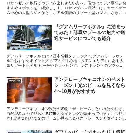
ロサンゼルス旅行でカジノを楽しみたい方へ、現地のカジノ事情とお
すすめスポットをご紹介します。ロサンゼルス近郊には、カードゲー
ム中心の大型カジノから、ホテル併設のリゾート型カジノ、さらには
少し足を延ばした先にラスベガス並みの本格カジノまで、多...
『グアムリーフホテル』に泊まっ
magazine
てみた！部屋やプールの魅力や送
迎サービスについても紹介
グアムリーフホテルとは？基本情報をチェック ＼グアムリーフホテ
ルのおすすめポイント／ グアムの中心地（タモンエリア）にある人
気リゾートホテル ビーチやショッピング、レストランへのアクセス
ばっちり タモンビーチ：徒歩約1分 エッグスンシングス...
アンテロープキャニオンのベスト
magazine
シーズン！光のビームを見るなら
4〜10月がおすすめ
アンテロープキャニオン観光の名物「ザ・ビーム」という光の柱は、
自然現象なので見られる時期とタイミングが決まっています。渓谷に
差し込む幻想的な光のビームが見られるベストシーズンとタイミング
についてご紹介します。
グアムのビーチでまったり！気軽