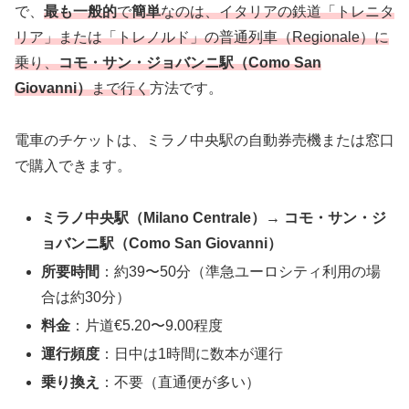
で、
最も一般的
で
簡単
なのは、
イ
タリアの鉄道「トレニタ
リア」または「トレノルド」の普通列車（Regionale）に
乗り、
コモ・サン・ジョバンニ駅（Como San
Giovanni）
まで行く
方法です。
電車のチケットは、ミラノ中央駅の自動券売機または窓口
で購入できます。
ミラノ中央駅（Milano Centrale）→ コモ・サン・ジ
ョバンニ駅（Como San Giovanni）
所要時間
：約39〜50分（準急ユーロシティ利用の場
合は約30分）
料金
：片道€5.20〜9.00程度
運行頻度
：日中は1時間に数本が運行
乗り換え
：不要（直通便が多い）