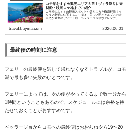
コモ湖おすすめ観光エリア５選！ヴィラ巡りに遊
覧船・映画ロケ地までご紹介
コモ湖のおすすめ観光スポットや見どころを徹底解説！イ
タリア北部に位置するコモ湖は、美しい湖とアルプスの大
自然が魅力のリゾート地。ベッラージョやヴァレンナ、人
気ヴィラ巡り、フェリーの乗り方からプライベートボート
までご紹介！
travel.buyma.com
2026.06.01
最終便の時刻に注意
フェリーの最終便を逃して帰れなくなるトラブルが、コモ
湖で最も多い失敗のひとつです。
フェリーによっては、次の便がやってくるまで数十分から
1時間ということもあるので、スケジュールには余裕を持
たせておくことがおすすめです。
ベッラージョからコモへの最終便はおおむね夕方19〜20