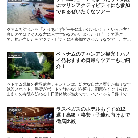
magazine
にマリンアクティビティにも参加
できるぜいたくなツアー
グアムを訪れたら「とりあえずビーチに出かけたい！」といった方も
多いのでは？そんな方におすすめなのが、まったりビーチで過ごし
て、気が向いたらアクティビティにも参加できるようなツアー。本記
事では、そんなツアーに実際に参加して体験してみたことを紹...
ベトナムのチャンアン観光！ハノ
magazine
イ発おすすめ日帰りツアーもご紹
介！
ベトナム北部の世界遺産チャンアンは、雄大な自然と歴史が織りなす
絶景スポット。手漕ぎボートで静かな川を巡り、洞窟をくぐり抜け、
山あいの寺院を訪ねる非日常体験が魅力です。ハノイから日帰りで行
けるアクセスの良さも人気の理由。映画『キングコング』のロケ地と
しても話題のチャンアンを、見どころ・ツアー情報・行き方とあわせ
ラスベガスのホテルおすすめ12
て徹底解説します。
magazine
選！高級・格安・子連れ向けまで
徹底比較