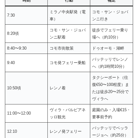
時刻
行動
補足
ミラノ中央駅発（電
コモ・サン・ジョバ
7:30
車）
ンニ行き
コモ・サン・ジョバ
徒歩でフェリー乗り
8:20頃
ンニ駅着
場へ（約10分）
8:40〜9:30
コモ市街散策
ドゥオーモ・湖畔
バッテッリでレンノ
9:40
コモ発フェリー乗船
へ（約1時間10分）
タクシーボート（往
復€50〜100程度）ま
10:50頃
レンノ着
たは徒歩20〜25分で
ヴィラへ
ヴィラ・バルビアネ
庭園のみ・入場€15・
11:00〜12:00
ッロ観光
要事前予約
バッテッリでベッラ
12:10
レンノ発フェリー
ージョへ（約25分）