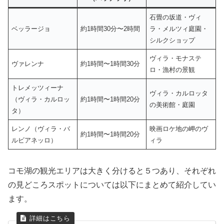
石畳の坂道・ヴィ
ベッラージョ
約1時間30分〜2時間
ラ・メルツィ庭園・
シルクショップ
ヴィラ・モナステ
ヴァレンナ
約1時間〜1時間30分
ロ・漁村の景観
トレメッツィーナ
ヴィラ・カルロッタ
（ヴィラ・カルロッ
約1時間〜1時間20分
の美術館・庭園
タ）
レンノ（ヴィラ・バ
映画ロケ地の岬のヴ
約1時間〜1時間20分
ルビアネッロ）
ィラ
コモ湖の観光エリアは大きく分けると５つあり、それぞれ
の見どころスポットについては以下にまとめて紹介してい
ます。