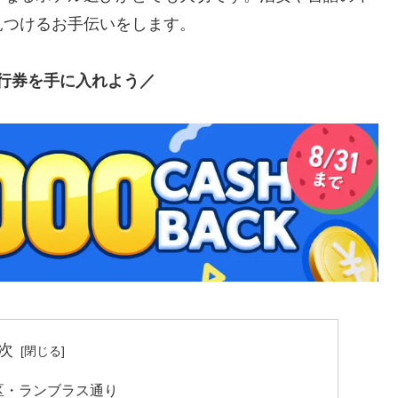
見つけるお手伝いをします。
行券を手に入れよう／
次
区・ランブラス通り