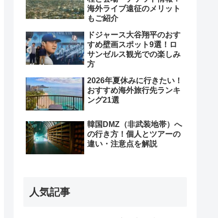
海外ライブ遠征のメリット
もご紹介
ドジャース大谷翔平のおす
すめ壁画スポット9選！ロ
サンゼルス観光での楽しみ
方
2026年夏休みに行きたい！
おすすめ海外旅行先ランキ
ング21選
韓国DMZ（非武装地帯）へ
の行き方！個人とツアーの
違い・注意点を解説
人気記事