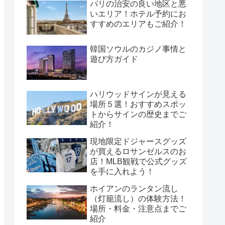
パリの治安の良い地区と悪
いエリア！ホテル予約にお
すすめのエリアもご紹介！
韓国ソウルのカジノ事情と
遊び方ガイド
ハリウッドサインが見える
場所５選！おすすめスポッ
トからサインの歴史までご
紹介！
現地限定ドジャースグッズ
が買えるロサンゼルスのお
店！MLB観戦で公式グッズ
を手に入れよう！
ホイアンのランタン流し
（灯籠流し）の体験方法！
場所・料金・注意点までご
紹介