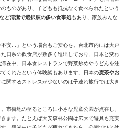
けのものがあり、子どもも抵抗なく食べられたという
など
清潔で選択肢の多い食事処
もあり、家族みんな
か不安…」という場合もご安心を。台北市内には大戸
った日系の飲食店が数多く進出しており、日本と変わ
北滞在中、日本食レストランで野菜炒めやうどんを注
べてくれたという体験談もあります。日本の
麦茶やお
食に関するストレスが少ないのは子連れ旅行では大き
す。市街地の至るところに小さな児童公園が点在し、
できます。たとえば大安森林公園は広大で遊具も充実
です。観光中に子どもが疲れてきたら、公園でひと休