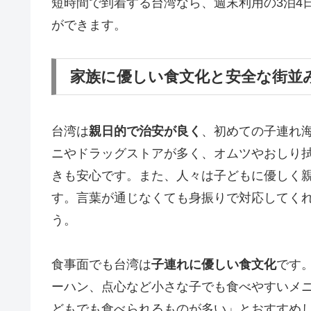
短時間で到着する台湾なら、週末利用の3泊4
ができます。
家族に優しい食文化と安全な街並
台湾は
親日的で治安が良く
、初めての子連れ
ニやドラッグストアが多く、オムツやおしり
きも安心です。また、人々は子どもに優しく
す。言葉が通じなくても身振りで対応してく
う。
食事面でも台湾は
子連れに優しい食文化
です
ーハン、点心など小さな子でも食べやすいメ
どもでも食べられるものが多い」とおすすめ