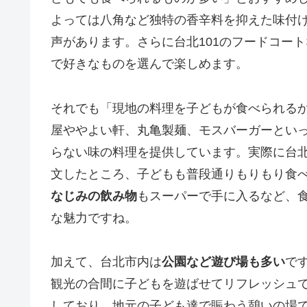
よっては八角など独特の香辛料を抑えた味付
声があります。さらに台北101のフードコート
で好きなものを選んで楽しめます。
それでも「現地の料理を子どもが食べられる
屋ややよい軒、丸亀製麺、モスバーガーとい
らない味の料理を提供しています。実際に台
文したところ、子どもも普段通りもりもり食
なじみの飲み物
もスーパーで手に入るなど、
な魅力ですね。
加えて、台北市内は
公園など遊び場も多い
で
観光の合間に子どもを遊ばせてリフレッシュ
しており、地元の子ども達で賑わう憩いの場