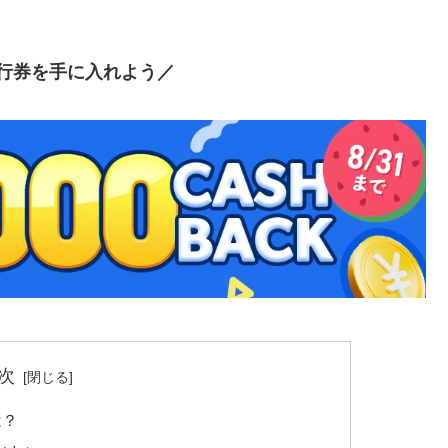
行券を手に入れよう／
次
は？