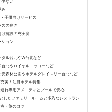
が少ない
並み
備・子供向けサービス
セスの良さ
向け施設の充実度
ーション
ンタル台北やW台北など
ド台北やロイヤルニッコーなど
大安森林公園やホテルグレイスリー台北など
が充実！注目ホテル特集
：子連れ専用アメニティとプールで安心
々としたファミリールームと多彩なレストラン
意点・旅のコツ