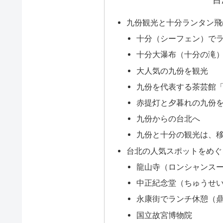
九份観光と十分ランタン飛
十分（シーフェン）で
十分大瀑布（十分の滝
大人気の九份を観光
九份を代表する茶芸館
赤提灯と夕暮れの九份
九份からの台北へ
九份と十分の観光は、
台北の人気スポットをめぐ
龍山寺（ロンシャンス
中正紀念堂（ちゅうせ
永康街でランチ休憩（
国立故宮博物院