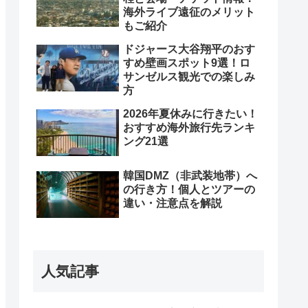
海外ライブ遠征のメリット
もご紹介
ドジャース大谷翔平のおす
すめ壁画スポット9選！ロ
サンゼルス観光での楽しみ
方
2026年夏休みに行きたい！
おすすめ海外旅行先ランキ
ング21選
韓国DMZ（非武装地帯）へ
の行き方！個人とツアーの
違い・注意点を解説
人気記事