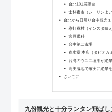
台北101展望台
士林夜市（シーリンよ
台北から日帰り台中観光１
彩虹眷村（インスタ映
宮原眼科
台中第二市場
春水堂 本店（タピオカ
台湾のウユニ塩湖が絶
高美湿地で確実に絶景
さいごに
九份観光と十分ランタン飛ばし