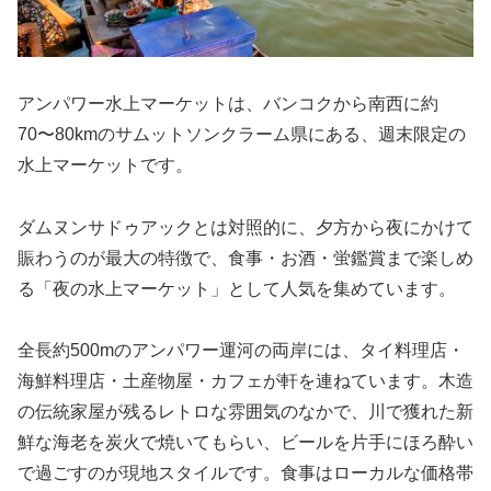
アンパワー水上マーケットは、バンコクから南西に約
70〜80kmのサムットソンクラーム県にある、週末限定の
水上マーケットです。
ダムヌンサドゥアックとは対照的に、夕方から夜にかけて
賑わうのが最大の特徴で、食事・お酒・蛍鑑賞まで楽しめ
る「夜の水上マーケット」として人気を集めています。
全長約500mのアンパワー運河の両岸には、タイ料理店・
海鮮料理店・土産物屋・カフェが軒を連ねています。木造
の伝統家屋が残るレトロな雰囲気のなかで、川で獲れた新
鮮な海老を炭火で焼いてもらい、ビールを片手にほろ酔い
で過ごすのが現地スタイルです。食事はローカルな価格帯