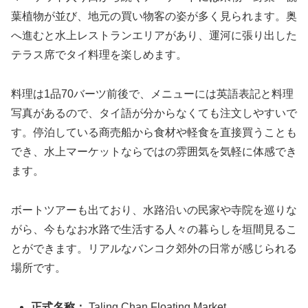
葉植物が並び、地元の買い物客の姿が多く見られます。奥
へ進むと水上レストランエリアがあり、運河に張り出した
テラス席でタイ料理を楽しめます。
料理は1品70バーツ前後で、メニューには英語表記と料理
写真があるので、タイ語が分からなくても注文しやすいで
す。停泊している商売船から食材や軽食を直接買うことも
でき、水上マーケットならではの雰囲気を気軽に体感でき
ます。
ボートツアーも出ており、水路沿いの民家や寺院を巡りな
がら、今もなお水路で生活する人々の暮らしを垣間見るこ
とができます。リアルなバンコク郊外の日常が感じられる
場所です。
正式名称：
Taling Chan Floating Market