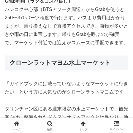
Grab利用（ラク＆コスパ良し）
バンコク中心部（BTSアソーク周辺）からGrabを使うと
250〜370バーツ程度で行けます。バスより費用はかかり
ますが、乗り換えなしで直接アクセスでき、荷物が多いと
きや雨の日に重宝します。帰りもGrabを呼ぶのが確実
で、マーケット付近では迎えがスムーズに手配できます。
クローンラットマヨム水上マーケット
「ガイドブックには載っていないようなマーケットに行き
たい」という方に人気なのがクローンラットマヨムです。
タリンチャン区にある週末限定の水上マーケットで、観光
客向けに整備されたダムヌンサドゥアックとは異なり、地
元のタイ人が多く訪れるローカルな雰囲気が魅力です。
ホーム
検索
トップ
サイドバー