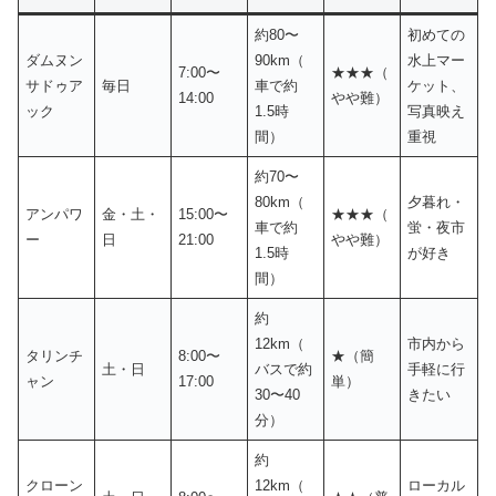
約80〜
初めての
ダムヌン
90km（
水上マー
7:00〜
★★★（
サドゥア
毎日
車で約
ケット、
14:00
やや難）
ック
1.5時
写真映え
間）
重視
約70〜
80km（
夕暮れ・
アンパワ
金・土・
15:00〜
★★★（
車で約
蛍・夜市
ー
日
21:00
やや難）
1.5時
が好き
間）
約
12km（
市内から
タリンチ
8:00〜
★（簡
土・日
バスで約
手軽に行
ャン
17:00
単）
30〜40
きたい
分）
約
クローン
12km（
ローカル