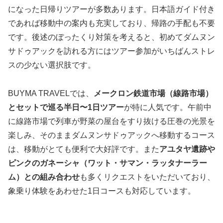
になった日帰りツアーが多数あります。日本語ガイド付き
であれば移動中の案内も充実しており、帰路の手配も不要
です。後述のぼったくり対策を考えると、初めてダムヌン
サドゥアックを訪れる方にはツアー参加がいちばんストレ
スの少ない選択肢です。
BUYMA TRAVELでは、
メークロン鉄道市場（線路市場）
とセットで巡る半日〜1日ツアー
が特に人気です。午前中
に線路市場で列車が野菜の屋台をすり抜ける圧巻の光景を
楽しみ、そのままダムヌンサドゥアックへ移動するコース
は、移動がとても便利で大好評です。また
アユタヤ遺跡や
ピンクのガネーシャ（ワット・サマン・ラッタナーラー
ム）との組み合わせ
も多くリクエストをいただいており、
象乗り体験をあわせた1日コースも対応しています。