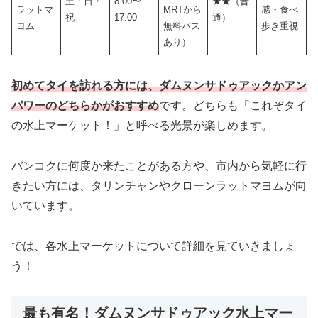
土・日・
8:00〜
★★（普
ラットマ
MRTから
感・食べ
祝
17:00
通）
ヨム
無料バス
歩き重視
あり）
初めてタイを訪れる方には、ダムヌンサドゥアックかアン
パワーのどちらかがおすすめ
です。どちらも「これぞタイ
の水上マーケット！」と呼べる光景が楽しめます。
バンコクに何度か来たことがある方や、市内から気軽に行
きたい方には、タリンチャンやクローンラットマヨムが向
いています。
では、各水上マーケットについて詳細を見ていきましょ
う！
最も有名！ダムヌンサドゥアック水上マー