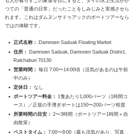
も人が暮らすこの家屋を目にすると、タイの水上生活がか
つての「普通の日常」だったことをしみじみと実感させら
れます。これはダムヌンサドゥアックのボートツアーなら
ではの体験です。
正式名称：
Damnoen Saduak Floating Market
住所：
Damnoen Saduak, Damnoen Saduak District,
Ratchaburi 70130
営業時間：
毎日 7:00〜14:00頃（活気があるのは午前
中のみ）
定休日：
なし
ボートツアー料金：
1隻あたり1,000バーツ（1時間コ
ース）／正規の手漕ぎボートは150〜200バーツ程度
所要時間の目安：
2〜3時間（ボートツアー1時間＋自
由散策）
ベストタイム：
7:00〜9:00（最も活気があり、写真