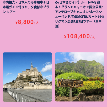
み/日本語ガイド】ルート66を辿
市内観光・日本人のみ専用車＋日
る！グランドキャニオン国立公園/
本語ガイド付きや、夕食付きプラ
アンテロープキャニオン/ホースシ
ン ツアー
ューベンド/恐竜の足跡/ルート66セ
8,800
リグマン周遊1泊2日ツアー（車中
¥
/
人
泊）
108,400
¥
/
人