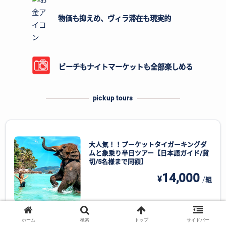
物価も抑えめ、ヴィラ滞在も現実的
ビーチもナイトマーケットも全部楽しめる
pickup tours
大人気！！プーケットタイガーキングダ
ムと象乗り半日ツアー【日本語ガイド/貸
切/5名様まで同額】
14,000
¥
/
組
ホーム
検索
トップ
サイドバー