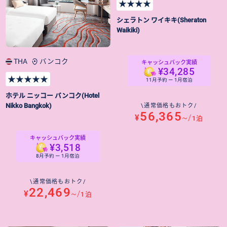
★★★★
シェラトン ワイキキ(Sheraton
Waikiki)
THA
バンコク
キャッシュバック実績
¥34,285
★★★★★
11月予約 ー 1月宿泊
ホテル ニッコー バンコク(Hotel
Nikko Bangkok)
\通常価格もおトク/
56,365
¥
~/
1泊
キャッシュバック実績
¥3,518
8月予約 ー 1月宿泊
\通常価格もおトク/
22,469
¥
~/
1泊