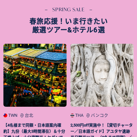
SPRING SALE
春旅応援！いま行きたい
厳選ツアー&ホテル6選
TWN
台北
THA
バンコク
【4名様まで同額・日本語案内確
2,500円off実施中！【貸切チャータ
約】九份（最大3時間滞在）＆十分
ー／日本語ガイド】アユタヤ遺跡