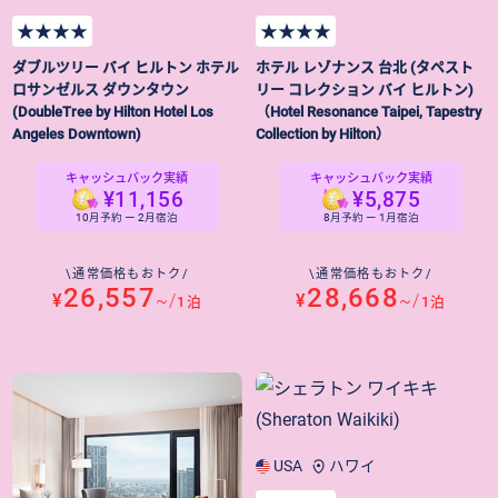
★★★★
★★★★
ダブルツリー バイ ヒルトン ホテル
ホテル レゾナンス 台北 (タペスト
ロサンゼルス ダウンタウン
リー コレクション バイ ヒルトン)
(DoubleTree by Hilton Hotel Los
（Hotel Resonance Taipei, Tapestry
Angeles Downtown)
Collection by Hilton）
キャッシュバック実績
キャッシュバック実績
¥11,156
¥5,875
10月予約 ー 2月宿泊
8月予約 ー 1月宿泊
\通常価格もおトク/
\通常価格もおトク/
26,557
28,668
¥
~/
¥
~/
1泊
1泊
USA
ハワイ