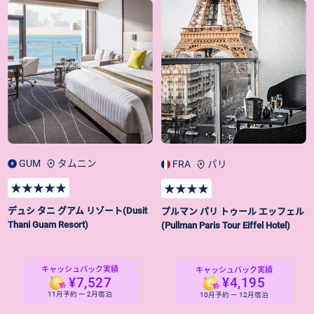
GUM
タムニン
FRA
パリ
★★★★★
★★★★
デュシ タニ グアム リゾート(Dusit
プルマン パリ トゥール エッフェル
Thani Guam Resort)
(Pullman Paris Tour Eiffel Hotel)
キャッシュバック実績
キャッシュバック実績
¥7,527
¥4,195
11月予約 ー 2月宿泊
10月予約 ー 12月宿泊