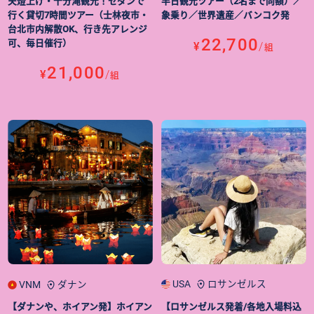
天燈上げ・十分滝観光！セダンで
半日観光ツアー（2名まで同額）／
行く貸切7時間ツアー（士林夜市・
象乗り／世界遺産／バンコク発
台北市内解散OK、行き先アレンジ
22,700
可、毎日催行）
¥
/
組
21,000
¥
/
組
USA
ロサンゼルス
VNM
ダナン
【ロサンゼルス発着/各地入場料込
【ダナンや、ホイアン発】ホイアン