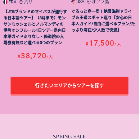
USA
オアフ島
FRA
パリ
ぐるっと島一周！絶景海岸ドライ
【JTBブランドのマイバスが運行す
ブ＆王道スポット巡り【安心の日
る日本語ツアー】（3月まで）モン
本人ガイド/自由に選べるプラン/た
サンミッシェルとノルマンディの
っぷり滞在/少人数で快適】
港町オンフルール1日ツアー島内日
本語ガイドありなし・修道院の入
17,500
場券有無など選べる3つのプラン
¥
/
人
38,720
¥
/
人
行きたいエリアからツアーを探す
SPRING SALE