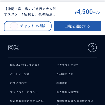
【沖縄・宮古島のご旅行で大人気
4,500
¥
~/
人
オススメ！1組貸切、夜の絶景星
BUYMA TRAVEL
>
日本オプショナルツアー
>
空フォトツアー】送迎プランご用
【沖縄・宮古島】1組貸切、夜の絶景星空フォトツアー！送迎プランもご用意
意あります！当日予約もOKです
チャットで相談
日程を選択する
あります！当日予約もOKです◎
◎
BUYMA TRAVELとは?
リクエストとは?
パートナー登録
ご利用ガイド
お問い合わせ
利用規約
プライバシーポリシー
個人情報保護方針
特定商取引法に関する表記
お客様情報の外部送信につい