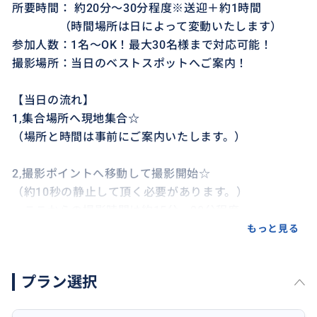
所要時間： 約20分〜30分程度※送迎＋約1時間
（時間場所は日によって変動いたします）
参加人数：1名～OK！最大30名様まで対応可能！
撮影場所：当日のベストスポットへご案内！
【当日の流れ】
1,集合場所へ現地集合☆
（場所と時間は事前にご案内いたします。）
2,撮影ポイントへ移動して撮影開始☆
（約10秒の静止して頂く必要があります。）
ここからの撮影時間は約15分〜20分程度
もっと見る
3,撮影後、現地解散！
撮影後は池間島の星空鑑賞も可能です✨
プラン選択
ぜひ絶景を肉眼でも焼き付けてください♪