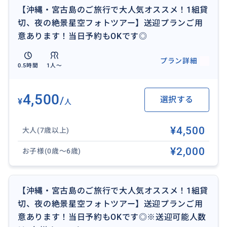
4,画質を下げないギガファイル便データを、
【沖縄・宮古島のご旅行で大人気オススメ！1組貸
SNSまたはメッセージで送らせていただきます！
切、夜の絶景星空フォトツアー】送迎プランご用
意あります！当日予約もOKです◎
【送迎付きプランご用意あり】
宮古島全域どこでもお迎えにあがります！
プラン詳細
0.5時間
1人〜
運転があまり得意じゃない方もご安心です！
4,500
/
選択する
¥
人
¥4,500
大人(7歳以上)
¥2,000
お子様(0歳〜6歳)
【沖縄・宮古島のご旅行で大人気オススメ！1組貸
切、夜の絶景星空フォトツアー】送迎プランご用
意あります！当日予約もOKです◎※送迎可能人数