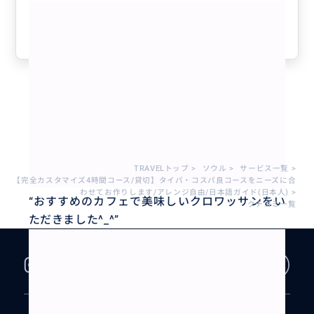
もっと見る
参考になった
4
1 - 6 / 6
TRAVELトップ
>
ソウル
>
サービス一覧
>
【完全カスタマイズ4時間コース/貸切】タイパ・コスパ良コースをニーズに合
わせてお作りします/アレンジ自由/日本語ガイド(日本人)
>
“
おすすめのカフェで美味しいクロワッサンをい
クチコミ一覧
ただきました^_^
”