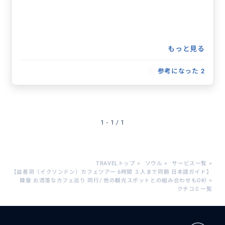
もっと見る
参考になった
2
1 - 1 / 1
TRAVELトップ
>
ソウル
>
サービス一覧
>
【益善洞（イクソンドン）カフェツアー 6時間 ３人まで同額 日本語ガイド】
韓屋 お洒落なカフェ巡り 同行/ 他の観光スポットとの組み合わせもOK!
>
クチコミ一覧