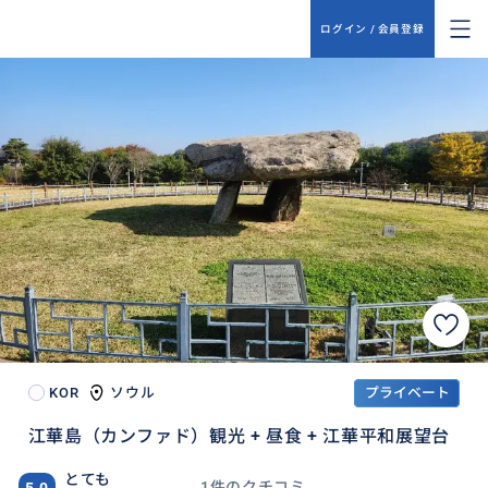
ログイン / 会員登録
KOR
ソウル
プライベート
江華島（カンファド）観光 + 昼食 + 江華平和展望台
とても
1件のクチコミ
5.0