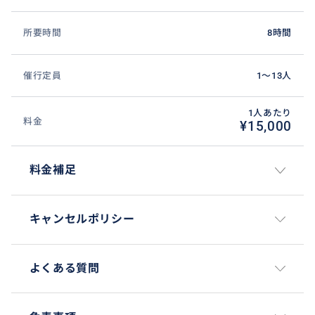
🎈広城堡(グァンソンボ)
所要時間
8時間
江華海峡を守る重要な要塞で、高麗がモンゴルの侵略
に対抗するために江華に遷都した後、海岸線に沿って
長く積んだ城塞です。
催行定員
1〜13人
🎈高麗宮趾(コリョグンジ) - 月曜日のみ
1人あたり
料金
¥15,000
1232年モンゴル軍の侵入に対抗するため首都を江華島
に移した後、1270年和議を結び開城に還都するまで39
年間の王宮跡である。
料金補足
キャンセルポリシー
よくある質問