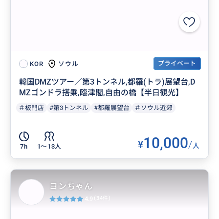
プライベート
ソウル
KOR
韓国DMZツアー／第3トンネル,都羅(トラ)展望台,D
MZゴンドラ搭乗,臨津閣,自由の橋【半日観光】
＃板門店
#第3トンネル
#都羅展望台
＃ソウル近郊
10,000
¥
/
人
7h
1〜13人
ヨンちゃん
4.9
(34件)