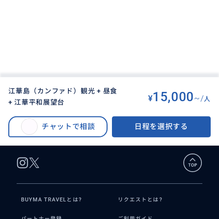
江華島（カンファド）観光 + 昼食
15,000
¥
~/
人
+ 江華平和展望台
BUYMA TRAVEL
>
ソウルオプショナルツアー
>
江華島（カンファド）観光 + 昼食 + 江華平和展望台
チャットで相談
日程を選択する
BUYMA TRAVELとは?
リクエストとは?
パートナー登録
ご利用ガイド