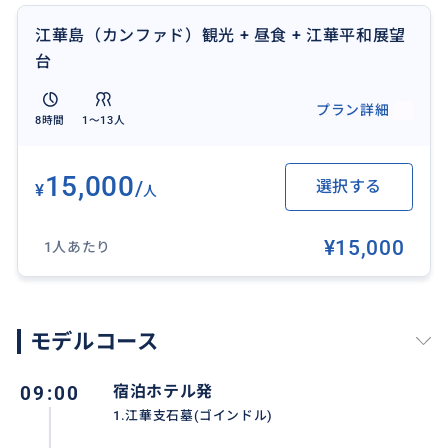
江華島（カンファド）観光 + 昼食 + 江華平和展望
台
プラン詳細
8時間
1〜13人
15,000
/
選択する
¥
人
¥15,000
1人あたり
モデルコース
🎈江華支石墓(世界遺産)
全世界で確認されている支石墓群は、あわせて約8万基
09:00
宿泊ホテル発
ほど。その中でも韓国では約3万基が確認されており、
1.江華支石墓(ゴインドル)
世界でも有数の支石墓遺跡群地として有名です。