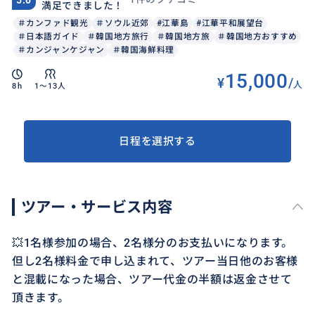
満足できました！
＃カンファド観光
＃ソウル近郊
#江華島
#江華平和展望台
＃日本語ガイド
＃韓国地方旅行
＃韓国地方旅
＃韓国地方おすすめ
＃カンジャンケジャン
＃韓国海鮮料理
15,000
¥
/
人
8h
1〜13人
日程を選択する
ツアー・サービス内容
💥1名様参加の場合、2名様分のお支払いになります。
但し2名様料金で申し込まれて、ツアー当日他のお客様
と混載になった場合、ツアー代金の半額は返金させて
頂きます。