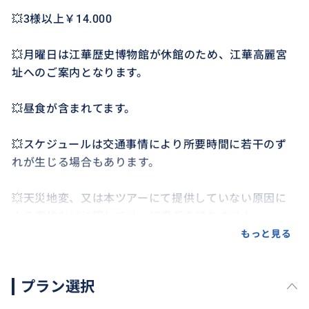
💥3様以上￥14.000
💥月曜日は江華歴史博物館が休館のため、江華高麗宮
址へのご案内となります。
💥昼食が含まれてます。
💥スケジュールは交通事情により所要時間に若干のず
れが生じる場合もあります。
💥天災地変、又は本ツアーにて提供していない原因に
よる事故などに関しては一切責任を持ちません。
もっと見る
プラン選択
おすすめ