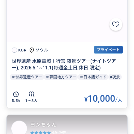
プライベート
ソウル
KOR
世界遺産 水原華城＋行宮 夜景ツアー(ナイトツア
ー), 2026.5.1~11.1(毎週金土日,休日 限定)
＃世界遺産ツアー
＃韓国地方ツアー
＃日本語ガイド
#夜景
10,000
¥
/
人
5.5h
1〜8人
ヨンちゃん
4.9
(34件)