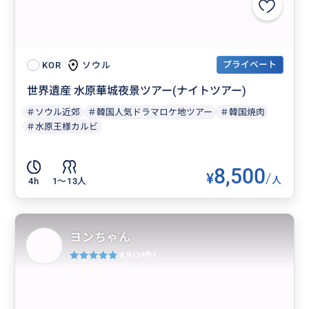
プライベート
ソウル
KOR
世界遺産 水原華城夜景ツアー(ナイトツアー)
＃ソウル近郊
＃韓国人気ドラマロケ地ツアー
＃韓国焼肉
＃水原王様カルビ
8,500
¥
/
人
4h
1〜13人
ヨンちゃん
4.9
(34件)