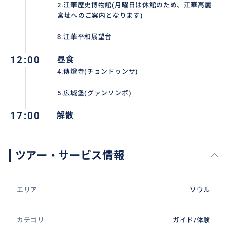
2.江華歴史博物館(月曜日は休館のため、江華高麗
🎈江華歴史博物館(月曜日休館)
宮址へのご案内となります)
江華の文化遺産を所蔵・研究・展示する目的で開館し
3.江華平和展望台
た公立博物館です。
12:00
昼食
🎈江華平和展望台
4.傳燈寺(チョンドゥンサ)
2008年9月に立てられ最北端、民間人統制線内に位置
5.広城堡(グァンソンボ)
しており、北朝鮮住民の生活像が見られる所です。屋外
展望台、北朝鮮の眺望室などがあります。
17:00
解散
🎈昼食
ツアー・サービス情報
🎈傳燈寺(チョンドゥンサ)
381年高句麗時代、アド画像という僧侶が創建した。
高麗時収縮したが、17世紀初頭、光海軍の時火災で消
エリア
ソウル
失したことを再建し韓国仏教伝来初期に建てられた以
来、現存する最古の道場であります。
カテゴリ
ガイド/体験