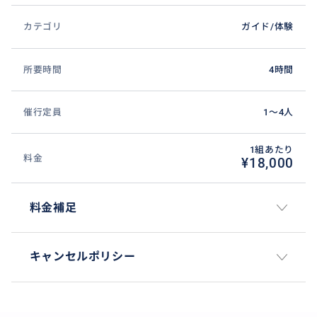
聖水(ソンス)にあるディオールは、パリを思わせる豪華
カテゴリ
ガイド/体験
な外観がランドマークで、内装も季節によって変わる
ので何度も行きたくなる今話題のスポット🩵✨
所要時間
4時間
店内には、専用のカフェ（Dior聖水カフェ）が併設さ
れていて、ショッピングとカフェタイムを楽しむこと
もできます☕️‪‪❤︎‬
催行定員
1〜4人
カフェは、大きな窓で開放感があり、シンプルでおし
ゃれな雰囲気のお店です!韓国国内の専用アプリからの
1組あたり
料金
¥18,000
予約が必要なので、ご希望の方はご予約代行をします
のでお知らせくださいね📢
※カフェではお客様の飲食代のみご精算ください（私
料金補足
の飲食代は自分で支払いますので、ご安心ください）
※期間限定のショップですが、今のところクローズ日
キャンセルポリシー
は未定です。
★人気3.タンバリンズ(TAMBURINS)