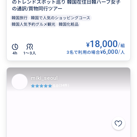
のトレンドスポット巡り 韓国在住日韓ハーフ女子
の通訳/買物同行ツアー
韓国旅行
韓国で人気のショッピングコース
韓国人気予約グルメ観光
韓国化粧品
18,000
¥
/
組
6,000
/
¥
3名で利用の場合
人
4h
1〜3人
miki_seoul
5.0
(34件)