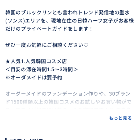
韓国のブルックリンとも言われトレンド発信地の聖水
(ソンス)エリアを、現地在住の日韓ハーフ女子がお客様
だけのプライベートガイドをします！
ぜひ一度お気軽にご相談ください♡
★人気1.人気韓国コスメ店
＜目安の滞在時間1.5〜3時間＞
※オーダメイドは要予約
オーダーメイドのファンデーション作りや、30ブラン
ド1500種類以上の韓国コスメのお試しやお買い物がで
き、コスメが好きには夢のような空間です💄💛 ご自身
の肌の色やトーンに合わせられるので、お友達同士で
もっと見る
も、親子でも、一人でも自分にあった商品が見つかる
かも!?