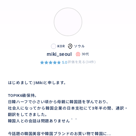
＜目安の滞在時間0.5〜1時間＞
*予約はなく混雑するため朝イチをおすすめします
塗る香水とも呼ばれてSNSなどでも話題となった「パ
フュームハンドクリーム」や、ゴールドチェーンが特
徴でチェーンハンドクリーム、置いてあるだけでおし
KOR
ソウル
miki_seoul
ゃれカーデフューザー、キャンドルなど韓国のおみや
30代
げに欠かせない、韓国発コスメブランドのタンバリン
5.0
評価を見る(34件)
ズのフラグシップストアも聖水(ソンス)にあります。
人気の香りやシーズンによっての限定品など、気になる
はじめまして:)Mikiと申します。
方は通訳しますので当日お知らせくださいませ🙂
TOPIK6級保持。
====
日韓ハーフで小さい頃から母親に韓国語を学んでおり、
社会人になってから韓国企業の日本支社にて3年半の間、通訳・
上記のほかにも聖水(ソンス)はショッピングやカフェ・
翻訳をしてきました。
グルメも豊富で、行きたいお店ややりたいことなどが
韓国人との会話は問題ありません＾＾
ありましたらご案内します🫶🏻
今話題の韓国美容や韓国ブランドのお買い物で韓国に...