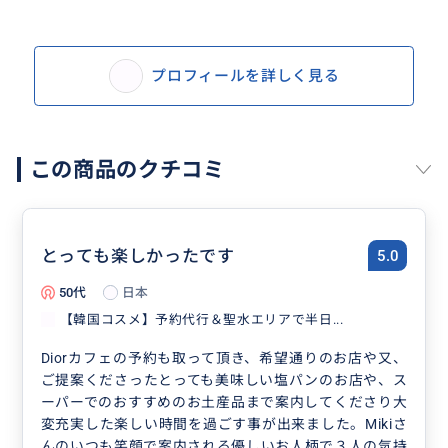
待ち合わせ場所や解散場所は、ホテルや駅、途中解散
など自由に選べます♪
プロフィールを詳しく見る
参考価格：4時間18,000円/組、延長可(1時間単位)
【料金に含まれているもの】
この商品のクチコミ
・プラン作成/アテンド費用/予約代行いずれか1件
【料金に含まれないもの】
・交通費
-タクシーの場合は同伴させていただきます。
とっても楽しかったです
5.0
-地下鉄/バスの場合はガイドの分はお支払い不要で
50代
日本
す。
【韓国コスメ】予約代行＆聖水エリアで半日...
-ランチやカフェなどでのお客様ご自身のお食事代
Diorカフェの予約も取って頂き、希望通りのお店や又、
【その他注意事項】
ご提案くださったとっても美味しい塩パンのお店や、ス
ーパーでのおすすめのお土産品まで案内してくださり大
・キャンセルポリシー
変充実した楽しい時間を過ごす事が出来ました。Mikiさ
キャンセルする場合には、下記のキャンセル料をい
んのいつも笑顔で案内される優しいお人柄で３人の気持