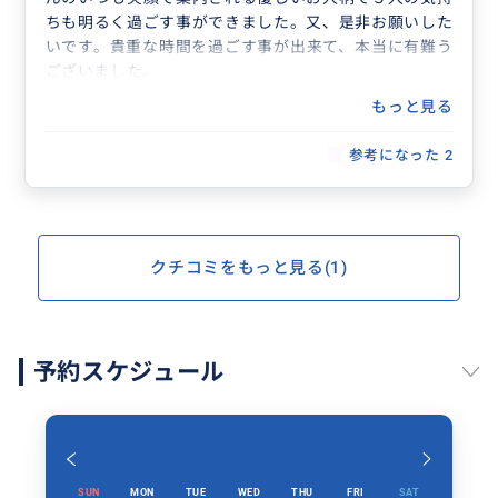
ただきます。
ちも明るく過ごす事ができました。又、是非お願いした
参加日（現地時間）から起算して 7日前まで 0%
いです。貴重な時間を過ごす事が出来て、本当に有難う
4日前まで 30%
ございました。
それ以降 100%
もっと見る
※ 無断でのキャンセルはご遠慮ください。
※ 当日のキャンセル、時間の変更がある場合は、必ず
参考になった
2
ご連絡ください。
※ 万が一、約束の時間を30分以上の遅刻をされた場合
は、当日キャンセル扱いとさせて頂きます。"
クチコミをもっと見る(1)
予約スケジュール
SUN
MON
TUE
WED
THU
FRI
SAT