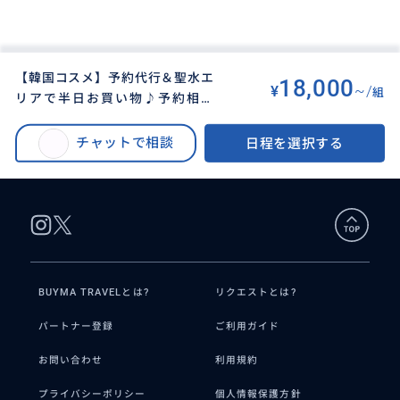
【韓国コスメ】予約代行＆聖水エ
18,000
¥
~/
組
リアで半日お買い物♪予約相談
BUYMA TRAVEL
>
ソウルオプショナルツアー
>
OK！大人気タンバリンズにもご
【韓国コスメ】予約代行＆聖水エリアで半日お買い物♪予約相談OK！大人気
案内
チャットで相談
日程を選択する
タンバリンズにもご案内
BUYMA TRAVELとは?
リクエストとは?
パートナー登録
ご利用ガイド
お問い合わせ
利用規約
プライバシーポリシー
個人情報保護方針