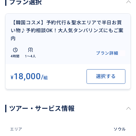
プラン選択
※予約が必須のお店で、予約代行しますので、ご希望
の方はご希望日時をお知らせください。私のIDを使っ
【韓国コスメ】予約代行＆聖水エリアで半日お買
て先にご予約します。
い物♪予約相談OK！大人気タンバリンズにもご案
※予約可能な時間：11:00〜1時間ごと *19:00〜が最
内
終予約時間
※営業時間：10:30〜20:30
プラン詳細
4時間
1〜4人
※13日前から予約ができ、人気ですぐに埋まってしま
うこともあります。2週間前までに本ツアーのお申し込
みがおすすめです👀
18,000
/
選択する
¥
組
※ファンデーションなどのオーダーメイドご希望の方
は連絡事項へご入力くださいませ🙏🏻
ツアー・サービス情報
★人気2.ディオールソンス／Dior聖水カフェ
＜目安の滞在時間30分〜1.5時間＞
※カフェは要予約
エリア
ソウル