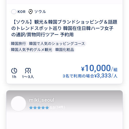
ソウル
KOR
【ソウル】観光＆韓国ブランドショッピング＆話題
のトレンドスポット巡り 韓国在住日韓ハーフ女子
の通訳/買物同行ツアー 予約用
韓国旅行
韓国で人気のショッピングコース
韓国人気予約グルメ観光
韓国化粧品
10,000
¥
/
組
3,333
/
¥
3名で利用の場合
人
1h
1〜3人
miki_seoul
5.0
(34件)