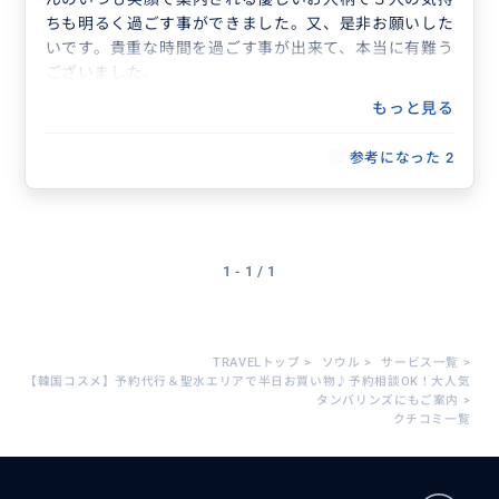
ちも明るく過ごす事ができました。又、是非お願いした
いです。貴重な時間を過ごす事が出来て、本当に有難う
ございました。
もっと見る
参考になった
2
1 - 1 / 1
TRAVELトップ
>
ソウル
>
サービス一覧
>
【韓国コスメ】予約代行＆聖水エリアで半日お買い物♪予約相談OK！大人気
タンバリンズにもご案内
>
クチコミ一覧