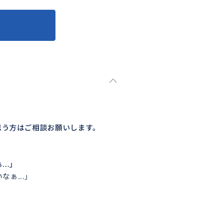
思う方はご相談お願いします。
..」
ぁ...」