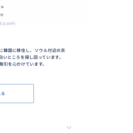
ウル
0代
る(46件)
ろに韓国に移住し、ソウル付近の京
白いところを探し回っています。
取引を心かけています。
見る