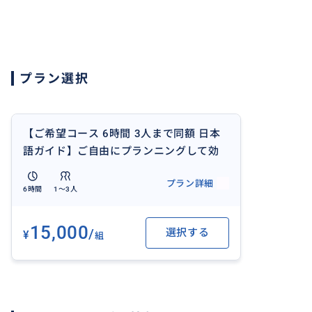
行きたいスポットなどございましたら、事前にご相談くだ
効率よくソウルを楽しもう～
移動手段:地下鉄
プラン選択
【ご希望コース 6時間 3人まで同額 日本
語ガイド】ご自由にプランニングして効
率よくソウルを楽しもう～♪
プラン詳細
6時間
1〜3人
15,000
/
選択する
¥
組