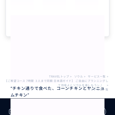
したいと思います。本当にありがとうございました^_^
もっと見る
参考になった
2
1 - 3 / 3
TRAVELトップ
>
ソウル
>
サービス一覧
>
【ご希望コース 7時間 ３人まで同額 日本語ガイド】 ご自由にプランニングし
て効率よくソウルを楽しもう～♪
>
“
チキン通りで食べた、コーンチキンとヤンニョ
クチコミ一覧
ムチキン
”