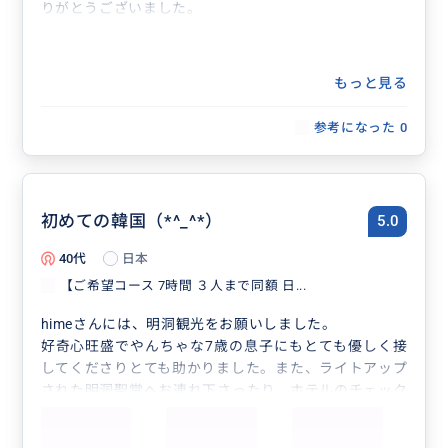
りがとうございました。
もっと見る
参考になった
0
初めての韓国（*^_^*）
5.0
40代
日本
【ご希望コース 7時間 ３人まで同額 日...
himeさんには、明洞観光をお願いしました。
好奇心旺盛でやんちゃな7歳の息子にもとても優しく接
してくださりとても助かりました。また、ライトアップ
された明洞聖堂へお連れ下さったり、ホテルのチェック
アウトまでもお手伝いして頂き、本当に至れり尽くせり
のガイドをして頂きました。また、何かの際にはお願い