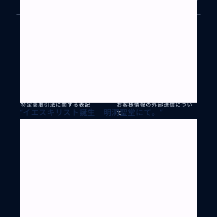
BUYMA TRAVELとは?
リクエストとは?
パートナー登録
ご利用ガイド
お問い合わせ
利用規約
プライバシーポリシー
個人情報保護方針
特定商取引法に関する表記
お客様情報の外部送信につい
“
イエスキリスト誕生 明洞聖堂にて。
”
て
会社案内
BUYMA
BUYMA TRAVEL は BUYMA を運営する株式会社エニグモ（東証