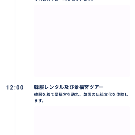
さらに、このコースは絶対に負担にならない価格で提
供されます。
韓服レンタル、入場料、食事、カフェ、すべての費用
込み。
追加料金はありません。
決済後は、ガイドがすべての金銭処理を代行します。
ガイドが食事代も入場料も飲み物も自分で計算しま
す。
どんな瞬間にも「これ私が払うべきか？」という悩み
がないように、
すべての瞬間をあなただけのためのプレゼントのよう
12:00
韓服レンタル及び景福宮ツアー
にして差し上げます。
韓服を着て景福宮を訪れ、韓国の伝統文化を体験し
ます。
💎POINT 3. "デートをするように、お姫様になった気分
で"
午前11時、ソウルでの一日が始まります。
ほのぼのとした印象の韓国人ガイドさんが、