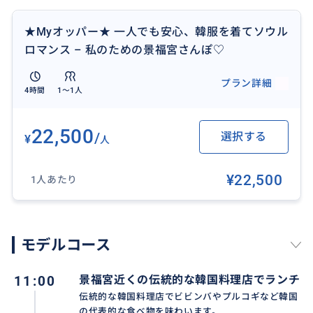
初めて会う国、初めて会う人。
初めてなので不安な気持ちになるかもしれません。
★Myオッパー★ 一人でも安心、韓服を着てソウル
でも心配しないでください。
ロマンス – 私のための景福宮さんぽ♡
ガイドが事前連絡から出会い、移動、食事、観光まで
全過程を責任を持ってご案内いたします。
プラン詳細
4時間
1〜1人
皆さんがしなければならないことはただ一つ、思う存
分わくわくして、楽しむだけです。
22,500
/
選択する
¥
人
💎 POINT 2. "これは私のための褒賞です"
この旅はあなたの人生をしばらく止めて、
¥22,500
1人あたり
"元気に暮らしているよ"と言ってくれるご褒美のような
瞬間です。
日本で大変だった毎日、
東京の地下鉄、会社のストレス、日常の繰り返しの中
モデルコース
で
疲れた自分に与える小さいけれど確実な補償になって
11:00
景福宮近くの伝統的な韓国料理店でランチ
くれるでしょう。
伝統的な韓国料理店でビビンバやプルコギなど韓国
の代表的な食べ物を味わいます。