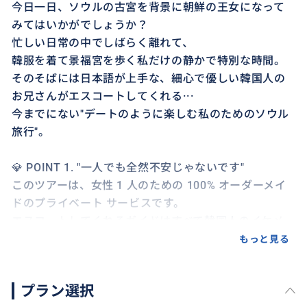
今日一日、ソウルの古宮を背景に朝鮮の王女になって
みてはいかがでしょうか？
忙しい日常の中でしばらく離れて、
韓服を着て景福宮を歩く私だけの静かで特別な時間。
そのそばには日本語が上手な、細心で優しい韓国人の
お兄さんがエスコートしてくれる···
今までにない"デートのように楽しむ私のためのソウル
旅行"。
💎 POINT 1. "一人でも全然不安じゃないです"
このツアーは、女性 1 人のための 100% オーダーメイ
ドのプライベート サービスです。
エスコートしてくれるガイドはすべて韓国人のイケメ
ンで、身元確認および事前インタビューを経た検証済
もっと見る
みのメンバーです。
そして最も重要な点、すべて日本語可能者です。
プラン選択