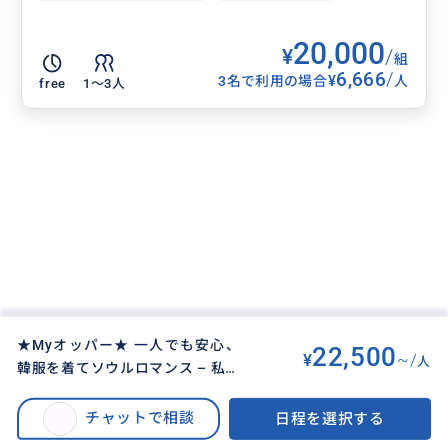
20,000
¥
/
組
6,666
/
¥
3名で利用の場合
人
free
1〜3人
★Myオッパー★ 一人でも安心、
22,500
¥
~/
人
韓服を着てソウルロマンス – 私の
BUYMA TRAVEL
>
ソウルオプショナルツアー
>
ための景福宮さんぽ♡
★Myオッパー★ 一人でも安心、韓服を着てソウルロマンス – 私のための景
チャットで相談
日程を選択する
福宮さんぽ♡