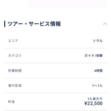
はありません。
景福宮ではゆっくり歩きながら、
写真も撮って、話して、笑って一緒に時間を過ごす90
ツアー・サービス情報
分。
記念写真はガイドさんが綺麗に、センスよく撮ってく
エリア
ソウル
れますよ。
撮り終えた写真は原本高画質で提供されます。
カテゴリ
ガイド/体験
最後に北村韓屋村に移動して
伝統茶屋に立ち寄り、温かいお茶一杯と静かな談笑で
所要時間
4時間
締めくくり。
こちらもガイドが直接席の案内とお会計をします。
催行定員
1〜1人
💎 POINT 4. "写真も、会話も、記憶も長く残ります"
1人あたり
この商品は単なる観光ではありません。
料金
¥22,500
一日の「ロマンス」、そして「私だけの時間」をプレ