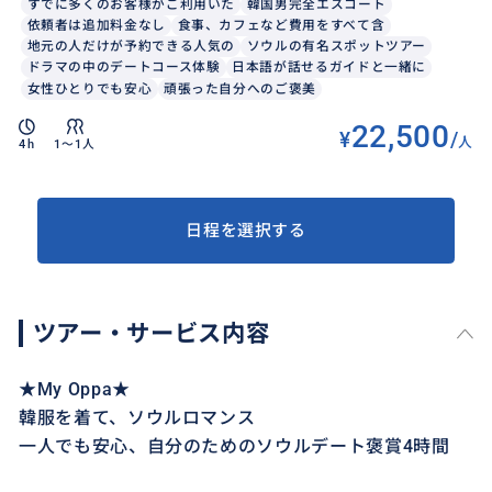
すでに多くのお客様がご利用いた
韓国男完全エスコート
依頼者は追加料金なし
食事、カフェなど費用をすべて含
地元の人だけが予約できる人気の
ソウルの有名スポットツアー
ドラマの中のデートコース体験
日本語が話せるガイドと一緒に
女性ひとりでも安心
頑張った自分へのご褒美
22,500
¥
/
人
4h
1〜1人
日程を選択する
ツアー・サービス内容
★My Oppa★
韓服を着て、ソウルロマンス
一人でも安心、自分のためのソウルデート褒賞4時間