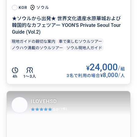
ソウル
KOR
感性あふれるカフェ、夜景の名所、フォトスポットを
★ソウルから出発★ 世界文化遺産水原華城および
めぐりながら
韓国的なカフェツアー YOON'S Private Seoul Tour
日本語ができるガイドが同行するので、言葉の心配な
Guide (Vol.2)
く
現地ガイドの親切な案内
車で楽しむソウルツアー
安心して体験できます。
ノウハウ満載のソウルツアー
ソウル現地人ガイド
24,000
¥
/
組
8,000
/
¥
3名で利用の場合
人
4h
1〜3人
ILOVEHSD
5.0
(1件)