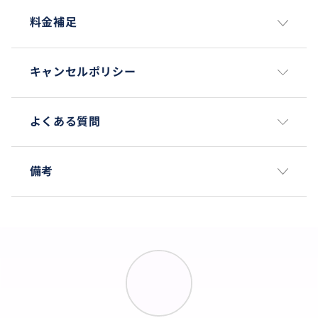
ゼントするデートコンテンツです。
料金補足
ガイドは旅行会社の職員ではなく、
皆さんを配慮し共感できる20~30代のマナーのある男
性たちで構成されています。
キャンセルポリシー
彼らは写真撮影にも長けていて、
どんなポーズがきれいなのか、どんな背景がいいのか
よく知っています。
よくある質問
皆さんのSNSが輝くように サポートします。
また、100%日本語対応可能であるため
備考
韓国語への負担なく、リラックスして心を開くことが
できます。
「こんな話までできるとは知りませんでした」
このようなレビューを残したお客様が本当に多いで
す。
💎 POINT 5. "本当に、決済後には何も悩むことがない