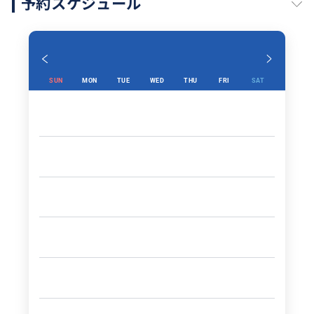
予約スケジュール
お兄ちゃんと一緒にするソウルデート体験です。
🎀
一人で去っても寂しくありません。
SUN
MON
TUE
WED
THU
FRI
SAT
一人だからもっと特別です。
そして今日は、誰でもない私への贈り物のような一日
です。
誰にも頼らず、
しかし誰よりも暖かい配慮を受けて
わくわくして、笑って、記憶に残る旅。
Myオッパーより。