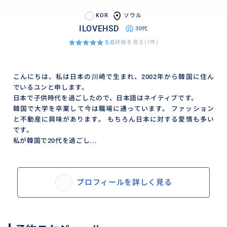
です"
食事代? すでに含まれている。
KOR
ソウル
ILOVEHSD
30代
韓服レンタル？ 砲艦。
5.0
評価を見る(1件)
入場料込み。
こんにちは、私は日本の川崎で生まれ、2002年から韓国に住ん
でいるユンと申します。
喫茶店の飲み物？含む。
日本で子供時代を過ごしたので、日本語はネイティブです。
韓国で大学を卒業して今は職場に通っています。 ファッション
交通費？徒歩移動+必要時のタクシーもガイドが計算。
と不動産に興味があります。 もちろん日本に対する愛情も多い
です。
私が韓国で20代を過ごし...
写真? 基本的に付き。 要請があれば直ちに伝達。
顧客が直接支払わなければならない費用はたった1ウォ
プロフィールを詳しく見る
ンもありません。
すべてをガイドが事前に準備し、自然に処理します。
この商品は、単にご案内する「ツアー」ではありませ
ん。