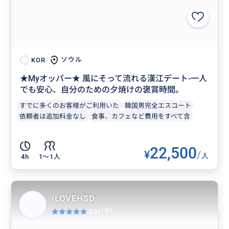
ソウル
KOR
★Myオッパー★ 風にそって流れる漢江デート-一人
でも安心、自分のための夕焼けの褒賞時間。
すでに多くのお客様がご利用いた
韓国男完全エスコート
依頼者は追加料金なし
食事、カフェなど費用をすべて含
22,500
¥
/
人
4h
1〜1人
ILOVEHSD
5.0
(1件)