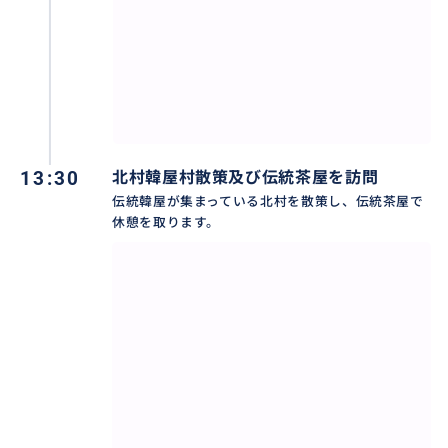
約束した場所で笑顔であなたを歓迎します。
軽く自己紹介と今日の日程についての案内が行われた
後、
朝鮮の心臓、景福宮近くの感性韓国料理店に向かいま
す。
お口に合うメニューをゆっくり選び、ゆっくり食事し
ながら
13:30
北村韓屋村散策及び伝統茶屋を訪問
ガイドと自然に物語の温度が上がります。
伝統韓屋が集まっている北村を散策し、伝統茶屋で
休憩を取ります。
（全てのガイドは日本文化に理解が深く、対話のセン
スが優れた人たちだけが選ばれました。）
食事の後は一緒に韓服レンタル店に移動します。
直接選んだ美しい韓服を着て、
景福宮に向かう瞬間、まるでドラマの中の主人公にな
ったような気分になるでしょう。
入場券はガイドが直接処理します。
列に並んだり、アプリをインストールしたりする必要