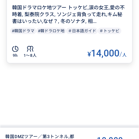
韓国ドラマロケ地ツアー トッケビ,涙の女王,愛の不
時着, 梨泰院クラス, ソンジェ背負って走れ,キム秘
書はいったい,なぜ？, 冬のソナタ, 相...
#韓国ドラマ
#韓ドラロケ地
＃日本語ガイド
＃トッケビ
14,000
¥
/
人
9h
1〜8人
韓国DMZツアー／第3トンネル,都