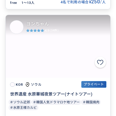
250
/
¥
4名で利用の場合
人
free
1〜13人
ヨンちゃん
4.9
(34件)
プライベート
ソウル
KOR
世界遺産 水原華城夜景ツアー(ナイトツアー)
＃ソウル近郊
＃韓国人気ドラマロケ地ツアー
＃韓国焼肉
＃水原王様カルビ