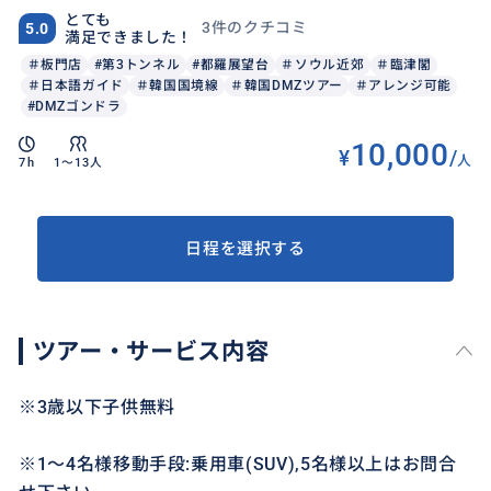
とても
3件のクチコミ
5.0
満足できました！
＃板門店
#第3トンネル
#都羅展望台
＃ソウル近郊
＃臨津閣
＃日本語ガイド
＃韓国国境線
＃韓国DMZツアー
＃アレンジ可能
#DMZゴンドラ
10,000
¥
/
人
7h
1〜13人
日程を選択する
ツアー・サービス内容
※3歳以下子供無料
※1～4名様移動手段:乗用車(SUV),5名様以上はお問合