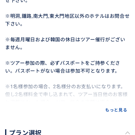
せ下さい。
※明洞,鍾路,南大門,東大門地区以外のホテルはお問合せ
下さい。
※毎週月曜日および韓国の休日はツアー催行がござい
ません。
※ツアー参加の際、必ずパスポートをご持参くださ
い。パスポートがない場合は参加不可となります。
※1名様参加の場合、2名様分のお支払いになります。
但し2名様料金で申し込まれて、ツアー当日他のお客様
と混載になった場合、ツアー代金の半額は返金させて
頂きます。
もっと見る
※現地事情によりスケジュールの順序は変わる場合が
プラン選択
あります。