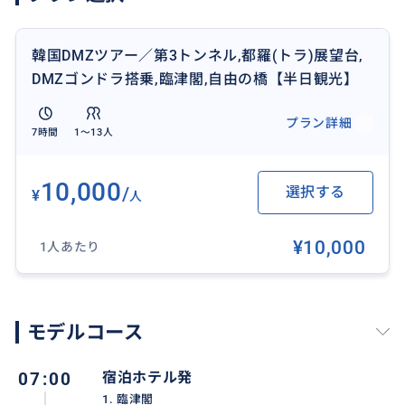
※所要時間は交通事情により若干のずれが生じる場合
韓国DMZツアー／第3トンネル,都羅(トラ)展望台,
もあります。
DMZゴンドラ搭乗,臨津閣,自由の橋【半日観光】
※天災地変、又はその他の事情によりツアーの変更、
プラン詳細
7時間
1〜13人
又は中止される場合があります。
10,000
/
選択する
¥
人
おすすめ
¥10,000
1人あたり
モデルコース
07:00
宿泊ホテル発
1. 臨津閣