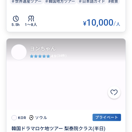
＃世界遺産ツアー
＃韓国地方ツアー
＃日本語ガイド
#夜景
10,000
¥
/
人
5.5h
1〜8人
ヨンちゃん
4.9
(34件)
プライベート
ソウル
KOR
韓国ドラマロケ地ツアー 梨泰院クラス(半日)