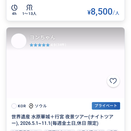
8,500
¥
/
人
4h
1〜13人
ヨンちゃん
4.9
(34件)
プライベート
ソウル
KOR
世界遺産 水原華城＋行宮 夜景ツアー(ナイトツア
ー), 2026.5.1~11.1(毎週金土日,休日 限定)