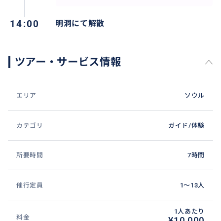
る。なお、建物内および床に明記された写真撮影規制
14:00
明洞にて解散
線内は写真撮影厳禁であります。
3. 統一村お土産屋
ツアー・サービス情報
4. DMZゴンドラ搭乗
南と北を結ぶDMZ空の道!坡州(パジュ)~臨津閣(イムジ
エリア
ソウル
ンガク)~平和ゴンドラは、世界初の民間人出入統制区
域(民統線)区間を運行するゴンドラです。
カテゴリ
ガイド/体験
5. 臨津閣
1972年に統一を祈願して建てられました。
所要時間
7時間
6. 自由の橋
催行定員
1〜13人
1953年に朝鮮戦争の捕虜12,733人が自由を求めて帰還
したため自由の橋と命名されました。
1人あたり
料金
¥10,000