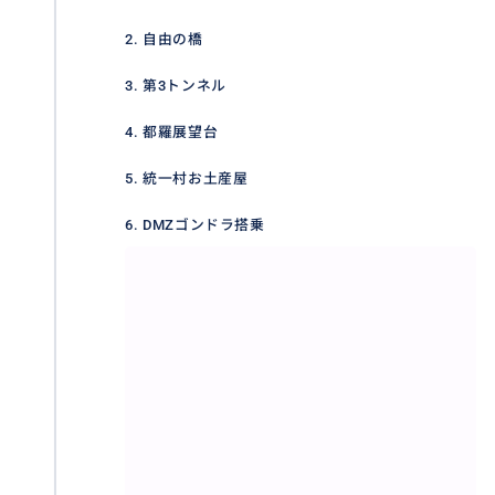
2. 自由の橋
3. 第3トンネル
4. 都羅展望台
5. 統一村お土産屋
07：00 宿泊ホテル発
6. DMZゴンドラ搭乗
1. 第3トンネル
1978年10月17日、板門店から南方向4km地点である軍
事境界線南方435m地点で発見された第3トンネルは、
幅1.95m、高さ2.1m、深さ地下73m、長さ約1.6kmに
達する岩石層掘進アーチ型構造物です。
2. 都羅(トラ)展望台
韓国の最北端の展望台である都羅展望台（トラジョン
マンデ）。北朝鮮の様子を間近に眺めることが出来