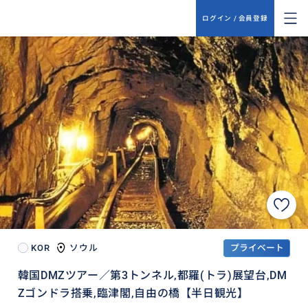
ログイン / 会員登録
KOR
ソウル
プライベート
韓国DMZツアー／第3トンネル,都羅(トラ)展望台,DM
Zゴンドラ搭乗,臨津閣,自由の橋【半日観光】