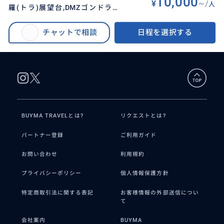
10,000
¥
~/
人
羅(トラ)展望台,DMZゴンドラ搭
BUYMA TRAVEL
>
ソウルオプショナルツアー
>
乗,臨津閣,自由の橋【半日観光】
韓国DMZツアー／第3トンネル,都羅(トラ)展望台,DMZゴンドラ搭乗,臨津閣,自
チャットで相談
日程を選択する
由の橋【半日観光】
BUYMA TRAVELとは?
リクエストとは?
パートナー登録
ご利用ガイド
お問い合わせ
利用規約
プライバシーポリシー
個人情報保護方針
特定商取引法に関する表記
お客様情報の外部送信につい
て
会社案内
BUYMA