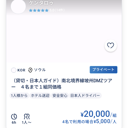
ケンタロゥ
5.0
(14件)
プライベート
ソウル
KOR
（貸切・日本人ガイド）南北境界線坡州DMZツア
ー ４名まで１組同価格
1人様から
ホテル送迎
安全安心
日本人ドライバー
20,000
¥
/
組
5,000
/
¥
4名で利用の場合
人
6h
1人〜