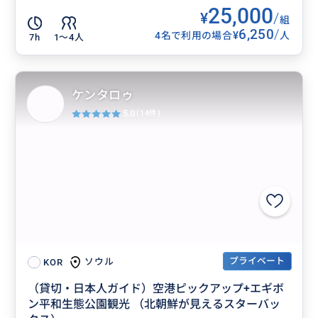
25,000
¥
/
組
6,250
/
¥
4名で利用の場合
人
7h
1〜4人
ケンタロゥ
5.0
(14件)
プライベート
ソウル
KOR
（貸切・日本人ガイド）空港ピックアップ+エギボ
ン平和生態公園観光 （北朝鮮が見えるスターバッ