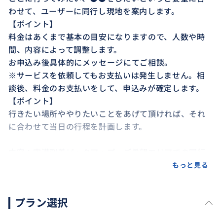
わせて、ユーザーに同行し現地を案内します。
【ポイント】
料金はあくまで基本の目安になりますので、人数や時
間、内容によって調整します。
お申込み後具体的にメッセージにてご相談。
※サービスを依頼してもお支払いは発生しません。相
談後、料金のお支払いをして、申込みが確定します。
【ポイント】
行きたい場所ややりたいことをあげて頂ければ、それ
に合わせて当日の行程を計画します。
内容：空港到着ピックアップ〜ご希望エリアでの同行
アテンド(通訳など)します。
もっと見る
時間：約７時間〜
人数：1名様～4名様 ※1名でも可能です。その場合で
プラン選択
も基本料金をお支払い頂きます。
※同行時間によって料金が変わります。（要相談）