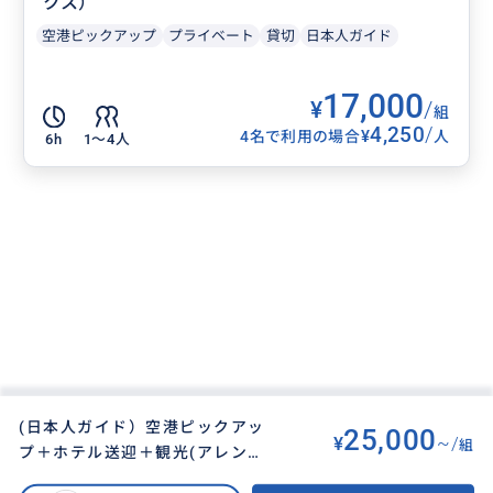
クス）
空港ピックアップ
プライベート
貸切
日本人ガイド
17,000
¥
/
組
4,250
/
¥
4名で利用の場合
人
6h
1〜4人
(日本人ガイド）空港ピックアッ
25,000
¥
~/
組
プ＋ホテル送迎＋観光(アレンジ
BUYMA TRAVEL
>
ソウルオプショナルツアー
>
可能)