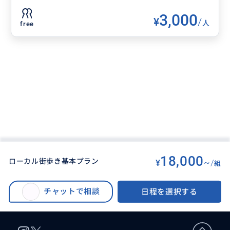
3,000
¥
/
人
free
18,000
ローカル街歩き基本プラン
¥
~/
組
BUYMA TRAVEL
>
ソウルオプショナルツアー
>
【ソウル】観光地だけではない、現地の人と歩くローカル散策＆カフェ体験
チャットで相談
日程を選択する