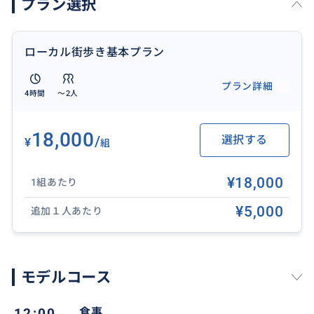
プラン選択
最大３名）
気軽にご相談ください✨
ローカル街歩き基本プラン
プラン詳細
4時間
〜2人
おすすめ
18,000
/
選択する
¥
組
¥18,000
1組あたり
¥5,000
追加１人あたり
モデルコース
12:00
食事