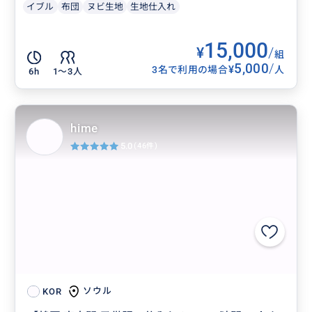
イブル
布団
ヌビ生地
生地仕入れ
15,000
¥
/
組
5,000
/
¥
3名で利用の場合
人
6h
1〜3人
hime
5.0
(46件)
ソウル
KOR