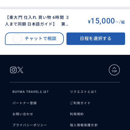
【東大門 仕入れ 買い物 6時間 ３
15,000
¥
~/
組
人まで同額 日本語ガイド】 第一
BUYMA TRAVEL
>
ソウルオプショナルツアー
>
平和市場での冬物衣類、アパレル
【東大門 仕入れ 買い物 6時間 ３人まで同額 日本語ガイド】 第一平和市場
の仕入れ 買い物/毛皮 コート/他
チャットで相談
日程を選択する
での冬物衣類、アパレルの仕入れ 買い物/毛皮 コート/他のスポットとの組み
のスポットとの組み合わせもOK!
合わせもOK!
BUYMA TRAVELとは?
リクエストとは?
パートナー登録
ご利用ガイド
お問い合わせ
利用規約
プライバシーポリシー
個人情報保護方針