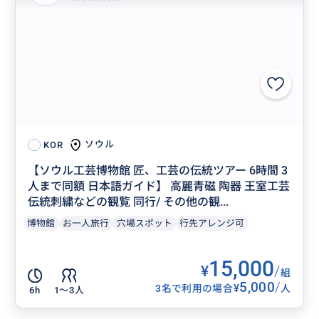
ソウル
KOR
【ソウル工芸博物館 匠、工芸の伝統ツアー 6時間 3
人まで同額 日本語ガイド】 高麗青磁 陶器 王室工芸
伝統刺繍などの観覧 同行/ その他の観...
博物館
お一人旅行
穴場スポット
行先アレンジ可
15,000
¥
/
組
5,000
/
¥
3名で利用の場合
人
6h
1〜3人