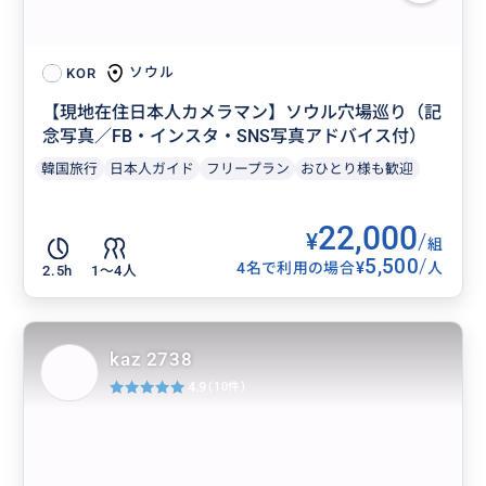
ソウル
KOR
【現地在住日本人カメラマン】ソウル穴場巡り（記
念写真／FB・インスタ・SNS写真アドバイス付）
韓国旅行
日本人ガイド
フリープラン
おひとり様も歓迎
22,000
¥
/
組
5,500
/
¥
4名で利用の場合
人
2.5h
1〜4人
kaz 2738
4.9
(10件)