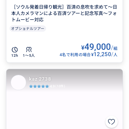
［ソウル発着日帰り観光］百済の息吹を求めて〜日
本人カメラマンによる百済ツアーと記念写真〜フォ
トムービー対応
オプショナルツアー
49,000
¥
/
組
12,250
/
¥
4名で利用の場合
人
12h
1〜5人
kaz 2738
4.9
(10件)