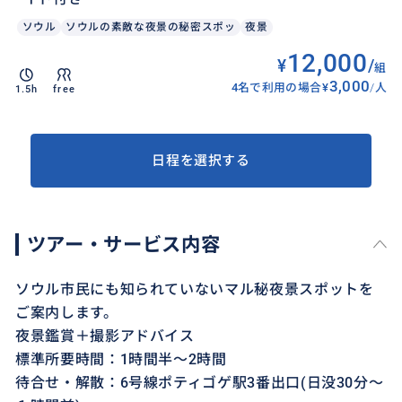
ソウル
ソウルの素敵な夜景の秘密スポッ
夜景
12,000
¥
/
組
3,000
4名で利用の場合
¥
/
人
1.5h
free
日程を選択する
ツアー・サービス内容
ソウル市民にも知られていないマル秘夜景スポットを
ご案内します。
夜景鑑賞＋撮影アドバイス
標準所要時間：1時間半〜2時間
待合せ・解散：6号線ポティゴゲ駅3番出口(日没30分〜