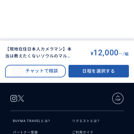
【現地在住日本人カメラマン】本
12,000
¥
~/
組
当は教えたくないソウルのマル秘
BUYMA TRAVEL
>
ソウルオプショナルツアー
>
夜景スポット〜映える夜景／撮影
【現地在住日本人カメラマン】本当は教えたくないソウルのマル秘夜景スポ
ガイド付き
チャットで相談
日程を選択する
ット〜映える夜景／撮影ガイド付き
BUYMA TRAVELとは?
リクエストとは?
パートナー登録
ご利用ガイド