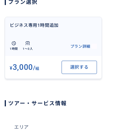
プラン選択
ご予約いただいた日付で必要な追加時間分、ご予約くださ
カレンダーが「X」になっていてもご予約いただけます。
ビジネス専用1時間追加
おすすめ
プラン詳細
1時間
1〜3人
3,000
/
選択する
¥
組
ツアー・サービス情報
エリア