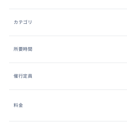
カテゴリ
所要時間
意外と多い、文化の違いも在韓18年のキャリアで細やかに
催行定員
おすすめ
料金