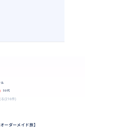
さい！
ウル
50代
る(216件)
国オーダーメイド旅】