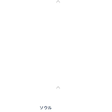
い。
ソウル