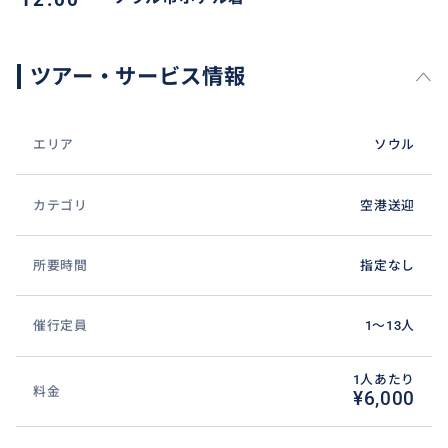
ツアー・サービス情報
エリア
ソウル
カテゴリ
空港送迎
所要時間
指定なし
催行定員
1〜13人
空港お迎えや空港お送り可能です。ご旅行初日や最終
日に便利なサービスです。貸切チャーターの空港送
1人あたり
料金
¥6,000
迎、空港～ホテルまでノンストップ、最大4名まで乗車
OK、荷物も積めて移動がスムーズ、高速道路の走行も