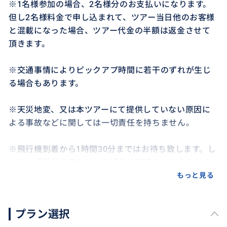
※1名様参加の場合、2名様分のお支払いになります。
但し2名様料金で申し込まれて、ツアー当日他のお客様
と混載になった場合、ツアー代金の半額は返金させて
頂きます。
※交通事情によりピックアプ時間に若干のずれが生じ
る場合もあります。
※天災地変、又は本ツアーにて提供していない原因に
よる事故などに関しては一切責任を持ちません。
※飛行機到着から1時間30分まではお待ち致します。し
かし、通話が出来なかった場合は当日キャンセルとさ
せて頂き、ご返金も致しかねますので、何卒ご了承頂
もっと見る
けますよう宜しくお願い致します。
プラン選択
※飛行機が1時間以上延着した場合は1時間当り10,000