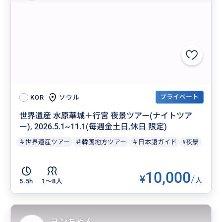
プライベート
ソウル
KOR
世界遺産 水原華城＋行宮 夜景ツアー(ナイトツア
ー), 2026.5.1~11.1(毎週金土日,休日 限定)
＃世界遺産ツアー
＃韓国地方ツアー
＃日本語ガイド
#夜景
10,000
¥
/
人
5.5h
1〜8人
ヨンちゃん