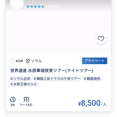
4.9
(34件)
プライベート
ソウル
KOR
世界遺産 水原華城夜景ツアー(ナイトツアー)
＃ソウル近郊
＃韓国人気ドラマロケ地ツアー
＃韓国焼肉
＃水原王様カルビ
8,500
¥
/
人
4h
1〜13人