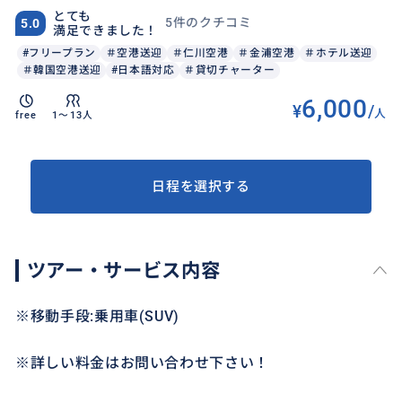
とても
5件のクチコミ
5.0
満足できました！
#フリープラン
＃空港送迎
＃仁川空港
＃金浦空港
＃ホテル送迎
＃韓国空港送迎
#日本語対応
＃貸切チャーター
6,000
¥
/
人
free
1〜13人
日程を選択する
ツアー・サービス内容
※移動手段:乗用車(SUV)
※詳しい料金はお問い合わせ下さい！