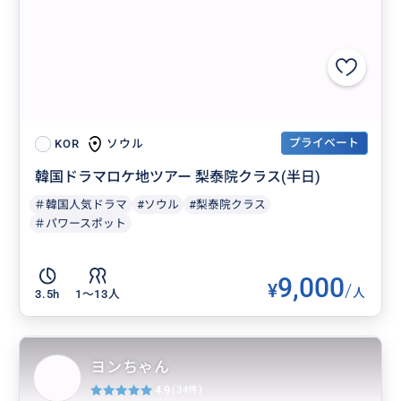
プライベート
ソウル
KOR
韓国ドラマロケ地ツアー 梨泰院クラス(半日)
＃韓国人気ドラマ
#ソウル
#梨泰院クラス
＃パワースポット
9,000
¥
/
人
3.5h
1〜13人
ヨンちゃん
4.9
(34件)