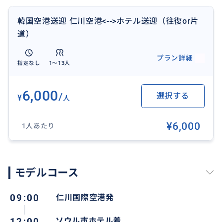
ウォンの追加料金が発生します。追加料金の発生につ
きましては何卒ご了承頂けますようお願い致します。
韓国空港送迎 仁川空港<-->ホテル送迎（往復or片
(お客様事情ではないフライト遅延の場合も含まれます)
道）
※到着後、車の利用延長は1時間当たり30,000ウォンの
プラン詳細
指定なし
1〜13人
追加料金がかかります。（使用時間が10分を超えた場
合に発生します）
6,000
/
選択する
¥
人
※ソウル以外の地域の送迎をご希望の場合は事前にお
問い合わせください。
¥6,000
1人あたり
※所要時間は交通事情により若干のずれが生じる場合
もあります。
モデルコース
09:00
仁川国際空港発
おすすめ
12:00
ソウル市ホテル着