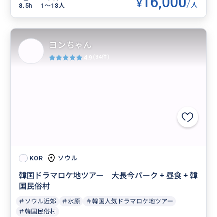
16,000
¥
/
人
8.5h
1〜13人
ヨンちゃん
4.9
(34件)
ソウル
KOR
韓国ドラマロケ地ツアー 大長今パーク + 昼食 + 韓
国民俗村
＃ソウル近郊
＃水原
＃韓国人気ドラマロケ地ツアー
＃韓国民俗村