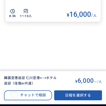
16,000
¥
/
人
8.5h
1〜13人
韓国空港送迎 仁川空港<-->ホテル
6,000
¥
~/
人
送迎（往復or片道）
BUYMA TRAVEL
>
ソウルオプショナルツアー
>
韓国空港送迎 仁川空港<-->ホテル送迎（往復or片道）
チャットで相談
日程を選択する