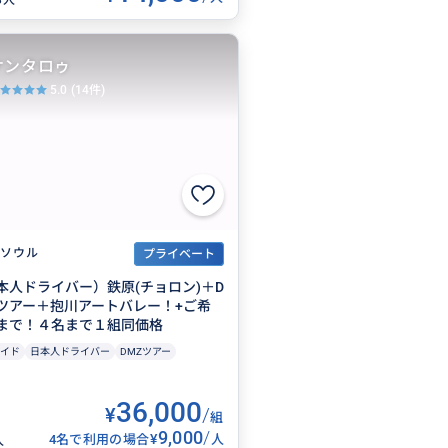
ケンタロゥ
5.0
(14件)
ソウル
プライベート
本人ドライバー）鉄原(チョロン)＋D
窟ツアー＋抱川アートバレー！+ご希
まで！４名まで１組同価格
イド
日本人ドライバー
DMZツアー
36,000
¥
/
組
9,000
/
¥
4名で利用の場合
人
人