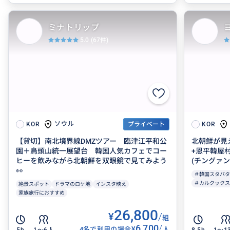
ミナトリップ
5.0
(67件)
ソウル
KOR
プライベート
KOR
【貸切】南北境界線DMZツアー 臨津江平和公
北朝鮮が見
園＋烏頭山統一展望台 韓国人気カフェでコー
+恩平韓屋
ヒーを飲みながら北朝鮮を双眼鏡で見てみよう
(チングァン
👀
＃韓国スタバタ
＃カルクックス
絶景スポット
ドラマのロケ地
インスタ映え
家族旅行におすすめ
26,800
¥
/
組
6,700
/
¥
4名で利用の場合
人
5h
1〜6人
8.5h
1〜1