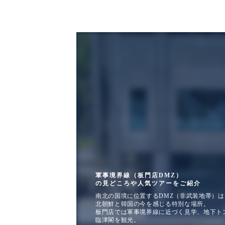
Demarcation Zone (Panmu
Z)
軍事境界線（板門店D
Z）
軍事境界線（板門店DMZ）
の見どころや人気ツアーをご紹介
南北の国境に位置するDMZ（非武装地帯）は
北朝鮮と韓国の今を感じる特別な場所。
板門店では軍事境界線に近づく見学、地下ト
臨津閣を観光。