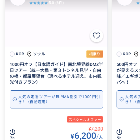
5.0
(6件)
ソウル
KOR
相乗り
KOR
1000円オフ【日本語ガイド】南北境界線DMZ半
500円オ
日ツアー（統一大橋・第３トンネル見学・自由
が見えるス
の橋・都羅展望台（選べるホテル迎え、市内観
峰／エギボン
光付きプラン）
バへ！
人気の定番ツアーがBUYMA割引で1000円引
人気の定
き！（自動適用）
き！（
スペシャルオファー
¥7,200
6,200
¥
/
人
7h
5h