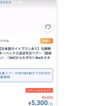
5.0
(6件)
ソウル
相乗り
フ【日本語ガイドプランあり】北朝鮮
ターバックス送迎半日ツアー（愛妓
）／DMZからわずか1.4㎞のスタ
番ツアーがBUYMA割引で500円引
自動適用）
スペシャルオファー
¥5,800
5,300
¥
/
人