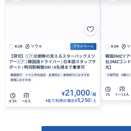
ソウル
ソ
KOR
プライベート
KOR
【貸切】🇰🇵北朝鮮の見えるスターバックスツ
韓国DMZツア
アー🇰🇵 | 韓国語ドライバー | 日本語スタッフサ
台,DMZゴン
ポート | 明洞駅解散OK! | 6名様まで乗車可
光】
韓国旅行
ソウル市内送迎
友達同士・家族旅行におすすめ
＃板門店
#第3
家族におすすめ
21,000
¥
/
組
7h
1〜13人
5,250
/
¥
4名で利用の場合
人
4.5h
〜6人