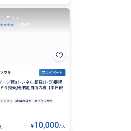
ヨンちゃん
4.9
(34件)
ソウル
プライベート
アー／第3トンネル,都羅(トラ)展望
ンドラ搭乗,臨津閣,自由の橋【半日観
3トンネル
#都羅展望台
＃ソウル近郊
10,000
¥
/
人
人