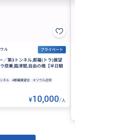
ウル
ソウル
プライベート
KOR
ー／第3トンネル,都羅(トラ)展望
【貸切】南北境界線DMZツアー
ドラ搭乗,臨津閣,自由の橋【半日観
園＋烏頭山統一展望台 韓国人
ヒーを飲みながら北朝鮮を双眼
👀
トンネル
#都羅展望台
＃ソウル近郊
絶景スポット
ドラマのロケ地
インスタ映
家族旅行におすすめ
10,000
¥
/
人
2
¥
4名で利用の
5h
1〜6人