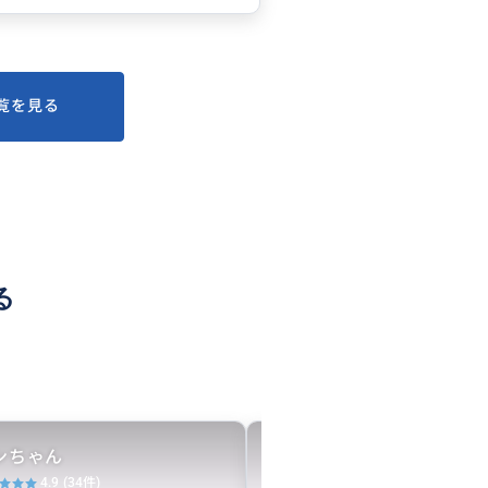
覧を見る
る
ンちゃん
ミナトリップ
4.9
(34件)
5.0
(67件)