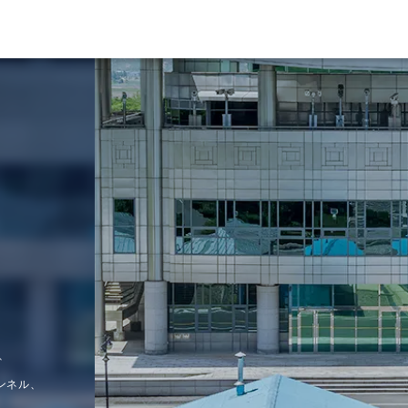
njom DM
M
、
ンネル、