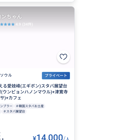
ヨンちゃん
4.9
(34件)
ソウル
プライベート
える愛妓峰(エギボン)スタバ展望台
村(ウンピョンハノンマウル)+津寛寺
サ)+カフェ
ンブラー
＃韓国スタバお土産
＃スタバ展望台
14,000
¥
/
人
3人