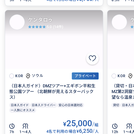
ケンタロゥ
5.0
(14件)
ソウル
KOR
プライベート
KOR
（日本人ガイド）DMZツアー+エギボン平和生
（貸切・日
態公園ツアー （北朝鮮が見えるスターバック
MZ第2洞
ス）
望なら温泉
日本人ガイド
日本人ドライバー
安心の日本語対応
貸切
日本人ガ
一人旅にオススメ
25,000
¥
/
組
6,250
/
¥
4名で利用の場合
人
7h
1〜4人
12h
1〜4