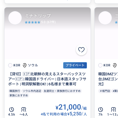
ミナトリップ
5.0
(67件)
ソウル
KOR
プライベート
KOR
【貸切】🇰🇵北朝鮮の見えるスターバックスツ
韓国DMZツ
アー🇰🇵 | 韓国語ドライバー | 日本語スタッフサ
台,DMZゴ
ポート | 明洞駅解散OK! | 6名様まで乗車可
光】
韓国旅行
ソウル市内送迎
友達同士・家族旅行におすすめ
＃板門店
#第
家族におすすめ
21,000
¥
/
組
5,250
/
¥
4名で利用の場合
人
4.5h
〜6人
7h
1〜13