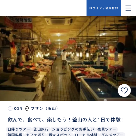
ログイン / 会員登録
KOR
プサン（釜山）
飲んで、食べて、楽しもう！釜山の人と1日で体験！
日帰りツアー
釜山旅行
ショッピングのお手伝い
夜景ツアー
韓国料理
カフェ巡り
観光スポット
ローカル体験
グルメツアー