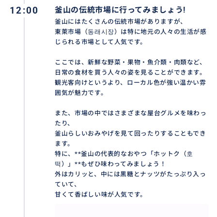
12:00
釜山の伝統市場に行ってみましょう!
釜山にはたくさんの伝統市場がありますが、
東萊市場（동래시장）は特に地元の人々の生活が感
じられる市場として人気です。
ここでは、新鮮な野菜・果物・魚介類・肉類など、
日常の食材を買う人々の姿を見ることができます。
観光客向けというより、ローカル色が強い温かい雰
囲気が魅力です。
また、市場の中ではさまざまな屋台グルメを味わっ
たり、
釜山らしいおみやげを見て回ったりすることもでき
ます。
特に、**釜山の代表的なおやつ「ホットク（호
떡）」**もぜひ味わってみましょう！
外はカリッと、中には黒糖とナッツがたっぷり入っ
ていて、
甘くて香ばしい味が人気です。