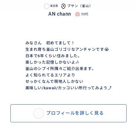
KOR
プサン（釜山）
AN chann
30代
みなさん 初めてまして！
生まれ育ち釜山ゴリゴリなアンチャンです😭
日本で6年くらい住みました。
楽しかった記憶しかないよ🎶
釜山のシブイ所隅々ご紹介出来ます。
よく知られてるエリアより
せっかくなんで現地人しかない
美味しい/kawaii/カッコいい所行ってみよう⤴️
プロフィールを詳しく見る