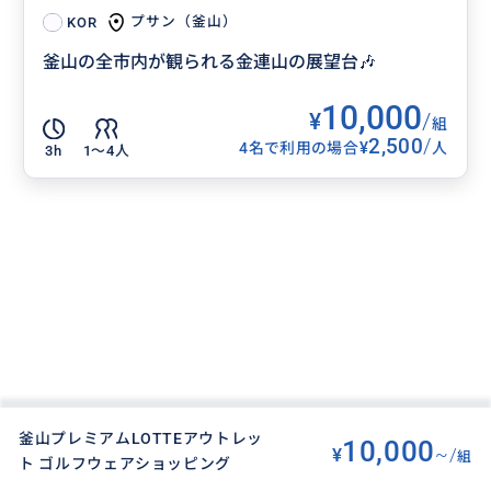
プサン（釜山）
KOR
釜山の全市内が観られる金連山の展望台🎶
10,000
¥
/
組
2,500
/
¥
4名で利用の場合
人
3h
1〜4人
釜山プレミアムLOTTEアウトレッ
10,000
¥
~/
組
ト ゴルフウェアショッピング
BUYMA TRAVEL
>
プサン（釜山）オプショナルツアー
>