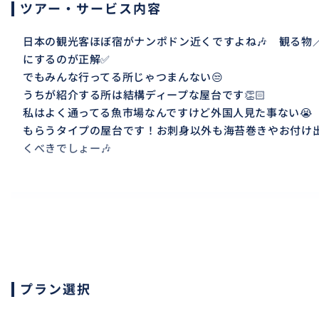
ツアー・サービス内容
日本の観光客ほぼ宿がナンポドン近くですよね🎶 観る物
にするのが正解✅
でもみんな行ってる所じゃつまんない😒
うちが紹介する所は結構ディープな屋台です👏🏻
私はよく通ってる魚市場なんですけど外国人見た事ない😭
もらうタイプの屋台です！お刺身以外も海苔巻きやお付け
くべきでしょー🎶
おすすめ
プラン選択