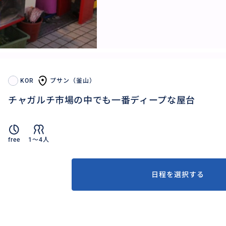
KOR
プサン（釜山）
チャガルチ市場の中でも一番ディープな屋台
free
1〜4人
日程を選択する