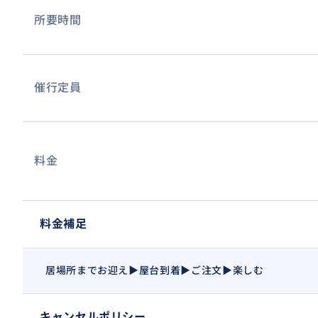
所要時間
催行定員
頼む🙏🏼
おすすめ
料金
料金補足
居場所までお迎え▶️屋台到着▶️ご注文▶️楽しむ
キャンセルポリシー