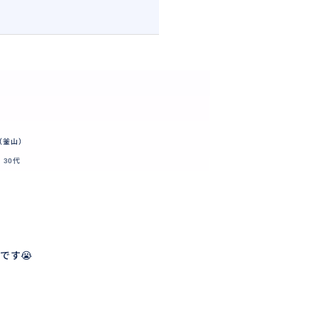
（釜山）
30代
です😭