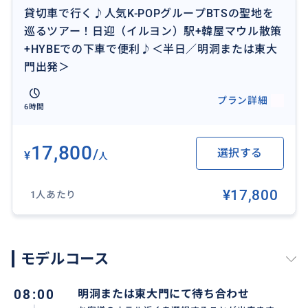
貸切車で行く♪人気K-POPグループBTSの聖地を
巡るツアー！日迎（イルヨン）駅+韓屋マウル散策
+HYBEでの下車で便利♪＜半日／明洞または東大
門出発＞
プラン詳細
6時間
17,800
/
選択する
¥
人
¥17,800
1人あたり
ソウル郊外にある日迎駅、ベテランドライバーが安全
モデルコース
に運行いたします。
08:00
明洞または東大門にて待ち合わせ