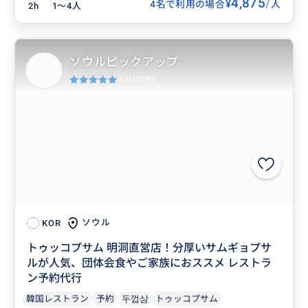
4,875
/
¥
4名で利用の場合
人
2h
1〜4人
ソウルピックアップ
5.0
(31件)
ソウル
KOR
トゥッコプサム 明洞直営店！分厚いサムギョプサ
ルが人気、団体会食やご家族におススメ レストラ
ン予約代行
韓国レストラン
予約
두껍삼
トゥッコプサム