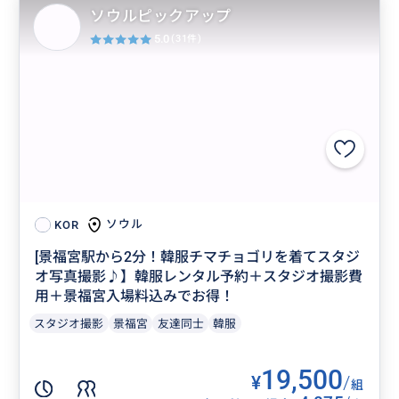
ソウルピックアップ
5.0
(31件)
ソウル
KOR
[景福宮駅から2分！韓服チマチョゴリを着てスタジ
オ写真撮影♪】韓服レンタル予約＋スタジオ撮影費
用＋景福宮入場料込みでお得！
スタジオ撮影
景福宮
友達同士
韓服
19,500
¥
/
組