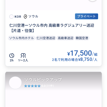
プライベート
ソウル
KOR
仁川空港ーソウル市内 高級車ラグジュアリー送迎
【片道・往復】
ソウル市内ホテル
仁川空港送迎
高級車送迎
韓国空港
17,500
¥
/
組
8,750
/
¥
2名で利用の場合
人
2h
1〜2人
ソウルピックアップ
5.0
(31件)