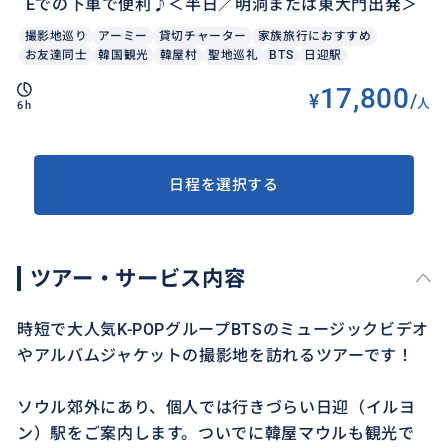
Eでの下車で便利♪＜半日／明洞または東大門出発＞
撮影地巡り
アーミー
貸切チャーター
家族旅行におすすめ
お友達同士
韓国観光
韓屋村
聖地巡礼
BTS
日迎駅
17,800
¥
/
人
6h
日程を選択する
ツアー・サービス内容
時短で大人気K-POPグループBTSのミュージックビデオ
やアルバムジャケットの撮影地を訪れるツアーです！
ソウル郊外にあり、個人では行きづらい日迎（イルヨ
ン）駅をご案内します。ついでに韓屋マウルも観光で