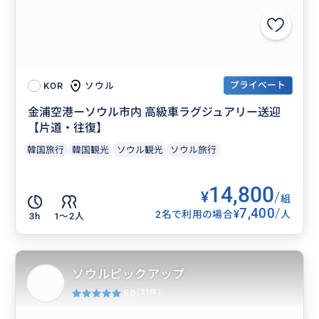
プライベート
ソウル
KOR
金浦空港ーソウル市内 高級車ラグジュアリー送迎
【片道・往復】
韓国旅行
韓国観光
ソウル観光
ソウル旅行
14,800
¥
/
組
7,400
/
¥
2名で利用の場合
人
3h
1〜2人
ソウルピックアップ
5.0
(31件)