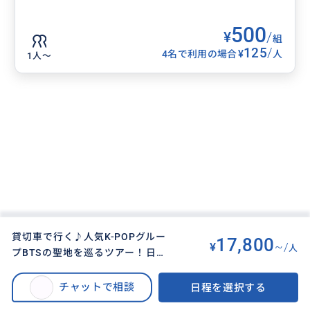
500
¥
/
組
125
/
¥
4名で利用の場合
人
1人〜
貸切車で行く♪人気K-POPグルー
17,800
¥
~/
人
プBTSの聖地を巡るツアー！日迎
BUYMA TRAVEL
>
その他都市オプショナルツアー
>
（イルヨン）駅+韓屋マウル散策
貸切車で行く♪人気K-POPグループBTSの聖地を巡るツアー！日迎（イルヨ
+HYBEでの下車で便利♪＜半日／
チャットで相談
日程を選択する
ン）駅+韓屋マウル散策 +HYBEでの下車で便利♪＜半日／明洞または東大門
明洞または東大門出発＞
出発＞