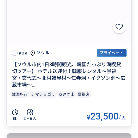
プライベート
ソウル
KOR
【ソウル市内1日8時間観光、韓国たっぷり満喫貸
切ツアー】 ホテル送迎付！韓服レンタル～景福
宮・交代式～北村韓屋村～仁寺洞・イクソン洞～広
蔵市場～...
韓国旅行
チマチョゴリ
友達同士
景福宮
23,500
¥
/
人
8h
2〜6人