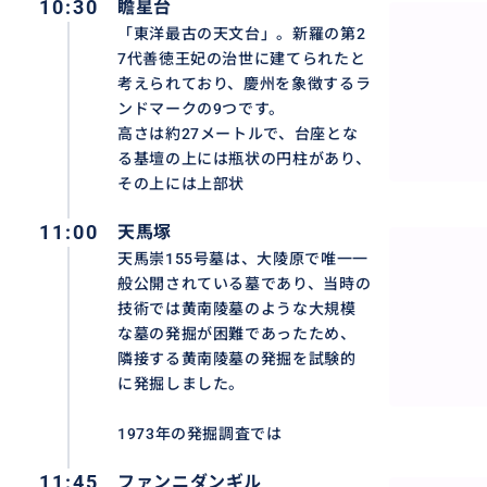
10:30
瞻星台
「東洋最古の天文台」。新羅の第2
7代善徳王妃の治世に建てられたと
考えられており、慶州を象徴するラ
ンドマークの9つです。
高さは約27メートルで、台座とな
る基壇の上には瓶状の円柱があり、
その上には上部状
11:00
天馬塚
天馬崇155号墓は、大陵原で唯一一
般公開されている墓であり、当時の
技術では黄南陵墓のような大規模
な墓の発掘が困難であったため、
隣接する黄南陵墓の発掘を試験的
に発掘しました。
1973年の発掘調査では
11:45
ファンニダンギル