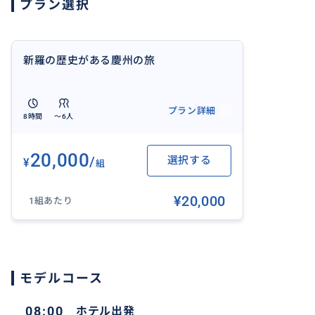
プラン選択
新羅の歴史がある慶州の旅
プラン詳細
8時間
〜6人
20,000
/
選択する
¥
組
¥20,000
1組あたり
モデルコース
08:00
ホテル出発