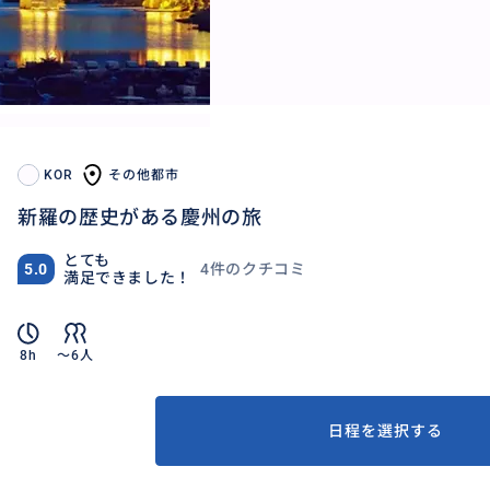
KOR
その他都市
新羅の歴史がある慶州の旅
とても
4件のクチコミ
5.0
満足できました！
8h
〜6人
日程を選択する