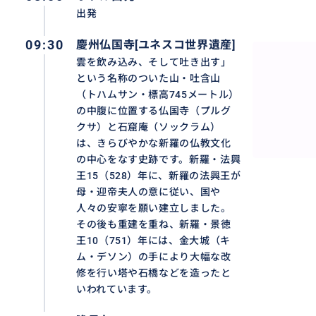
出発
09:30
慶州仏国寺[ユネスコ世界遺産]
雲を飲み込み、そして吐き出す」
という名称のついた山・吐含山
（トハムサン・標高745メートル）
の中腹に位置する仏国寺（プルグ
クサ）と石窟庵（ソックラム）
は、きらびやかな新羅の仏教文化
の中心をなす史跡です。新羅・法興
王15（528）年に、新羅の法興王が
母・迎帝夫人の意に従い、国や
人々の安寧を願い建立しました。
その後も重建を重ね、新羅・景徳
王10（751）年には、金大城（キ
ム・デソン）の手により大幅な改
修を行い塔や石橋などを造ったと
いわれています。