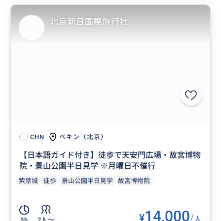
北京新日国際旅行社
ペキン（北京）
CHN
【日本語ガイド付き】徒歩で天安門広場・故宮博物
院・景山公園半日見学 ※月曜日不催行
紫禁城
徒歩
景山公園半日見学
故宮博物院
14,000
¥
/
人
3h
2人〜