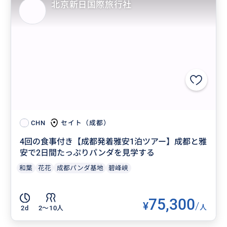
北京新日国際旅行社
セイト（成都）
CHN
4回の食事付き【成都発着雅安1泊ツアー】成都と雅
安で2日間たっぷりパンダを見学する
和葉
花花
成都パンダ基地
碧峰峡
75,300
¥
/
人
2d
2〜10人