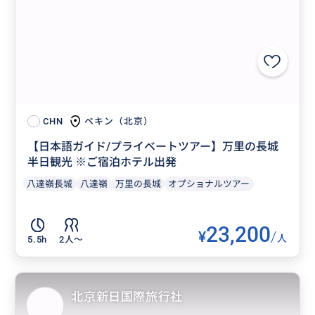
ペキン（北京）
CHN
【日本語ガイド/プライベートツアー】万里の長城
半日観光 ※ご宿泊ホテル出発
八達嶺長城
八達嶺
万里の長城
オプショナルツアー
23,200
¥
/
人
5.5h
2人〜
北京新日国際旅行社