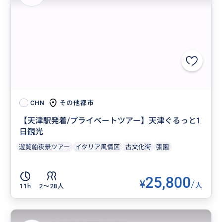
その他都市
CHN
【天津駅発着/プライベートツアー】天津ぐるっと1
日観光
遊覧船夜景ツアー
イタリア風情区
古文化街
張園
25,800
¥
/
人
11h
2〜28人