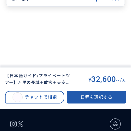
【日本語ガイド/プライベートツ
32,600
¥
~/
人
アー】万里の長城＋故宮＋天安門
BUYMA TRAVEL
>
ペキン（北京）オプショナルツアー
>
広場1日観光 ※ご宿泊ホテル出発
【日本語ガイド/プライベートツアー】万里の長城＋故宮＋天安門広場1日観
※月曜不催行
チャットで相談
日程を選択する
光 ※ご宿泊ホテル出発※月曜不催行