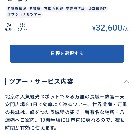
八達嶺長城
八達嶺
万里の長城
天安門広場
故宮博物院
オプショナルツアー
32,600
¥
/
人
9.5h
2人〜
日程を選択する
ツアー・サービス内容
北京の人気観光スポットである万里の長城＋故宮＋天
安門広場を1日で効率よく巡るツアー。世界遺産・万里
の長城は、峰をつたう城壁の姿で一番有名な場所・八
達嶺へご案内。17時半頃には市内に戻れるので、夜も
時間が有効に使えます。