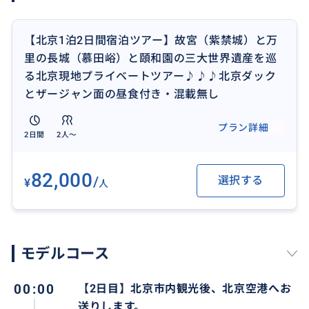
【北京1泊2日間宿泊ツアー】故宮（紫禁城）と万
里の長城（慕田峪）と頤和園の三大世界遺産を巡
る北京現地プライベートツアー♪♪♪北京ダック
とザージャン面の昼食付き・混載無し
北京の北西郊にある頤和園（いわえん）は、清朝の離
プラン詳細
宮です。乾隆帝が造営し、後に西太后によって再建され
2日間
2人〜
ました。万寿山と昆明湖を中心とした雄大な名園で、
世界遺産にも登録されています。
82,000
/
選択する
¥
人
おすすめ
モデルコース
00:00
【2日目】北京市内観光後、北京空港へお
送りします。