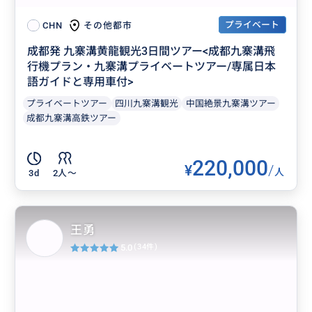
プライベート
その他都市
CHN
成都発 九寨溝黄龍観光3日間ツアー<成都九寨溝飛
行機プラン・九寨溝プライベートツアー/専属日本
語ガイドと専用車付>
プライベートツアー
四川九寨溝観光
中国絶景九寨溝ツアー
成都九寨溝高鉄ツアー
220,000
¥
/
人
3d
2人〜
王勇
5.0
(34件)