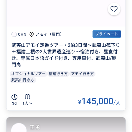
プライベート
アモイ（厦門）
CHN
武夷山アモイ定番ツアー・2泊3日間～武夷山筏下り
＋福建土楼の2大世界遺産巡り～宿泊付き、昼食付
き、専属日本語ガイド付き、専用車付、武夷山/厦
門高...
オプショナルツアー
福建行き方
アモイ行き方
武夷山行き方
145,000
¥
/
人
3d
1人〜
王勇