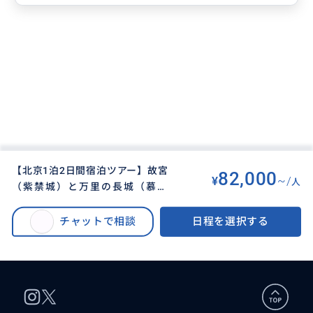
【北京1泊2日間宿泊ツアー】故宮
82,000
¥
~/
人
（紫禁城）と万里の長城（慕田
BUYMA TRAVEL
>
ペキン（北京）オプショナルツアー
>
峪）と頤和園の三大世界遺産を巡
【北京1泊2日間宿泊ツアー】故宮（紫禁城）と万里の長城（慕田峪）と頤和
る北京現地プライベートツアー
チャットで相談
日程を選択する
園の三大世界遺産を巡る北京現地プライベートツアー♪♪♪北京ダックとザ
♪♪♪北京ダックとザージャン面
ージャン面の昼食付き・混載無し
の昼食付き・混載無し