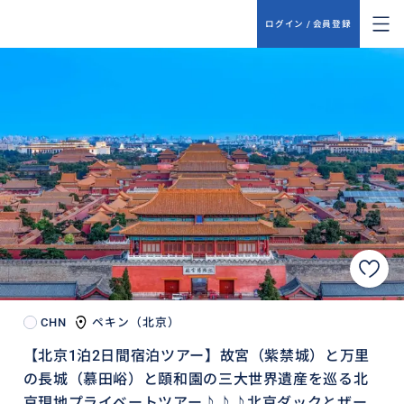
ログイン / 会員登録
CHN
ペキン（北京）
【北京1泊2日間宿泊ツアー】故宮（紫禁城）と万里
の長城（慕田峪）と頤和園の三大世界遺産を巡る北
京現地プライベートツアー♪♪♪北京ダックとザー