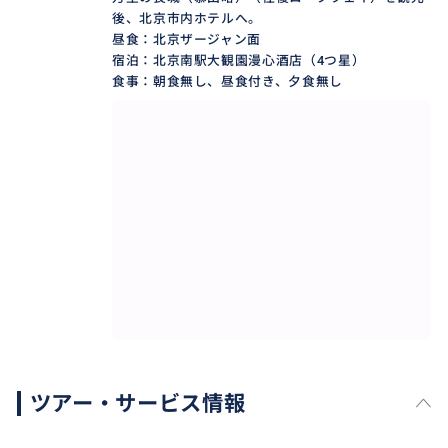
後、北京市内ホテルへ。
昼食：北京ザージャン面
おすすめ
宿泊：北京南駅大観園漫心酒店（4つ星）
食事：朝食無し、昼食付き、夕食無し
ツアー・サービス情報
故宮（こきゅう）は北京にある明・清朝の宮城、紫禁
城のことです。明・清朝の王宮として使用された北京