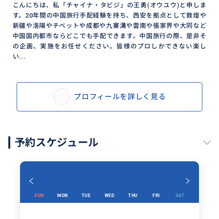
こんにちは、私「チャイナ・タビジ」の王勇(オウユウ)と申しま
す。20年間の中国旅行手配経験を持ち、西安を拠点として敦煌や
新疆や洛陽やチベットや成都や九寨溝や雲南や張家界や大同など
中国国内都市ならどこでも手配できます。中国旅行の際、是非そ
の企画、実施をお任せください。皆様のプロしかできない楽し
い...
プロフィールを詳しく見る
予約スケジュール
SUN
MON
TUE
WED
THU
FRI
SAT