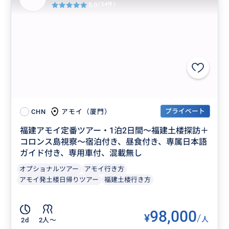
5.0
(34件)
プライベート
アモイ（厦門）
CHN
福建アモイ定番ツアー・1泊2日間～福建土楼探訪＋
コロンス島視察～宿泊付き、昼食付き、専属日本語
ガイド付き、専用車付、混載無し
オプショナルツアー
アモイ行き方
アモイ発土楼日帰りツアー
福建土楼行き方
98,000
¥
/
人
2d
2人〜