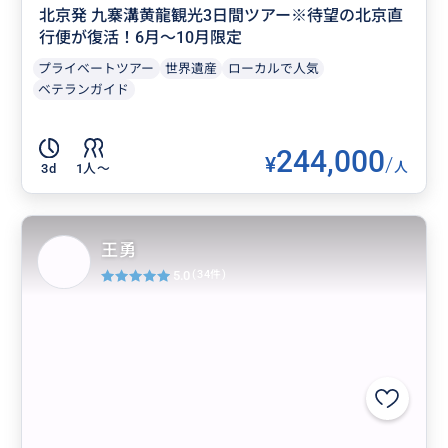
北京発 九寨溝黄龍観光3日間ツアー※待望の北京直
行便が復活！6月～10月限定
プライベートツアー
世界遺産
ローカルで人気
ベテランガイド
244,000
¥
/
人
3d
1人〜
王勇
5.0
(34件)