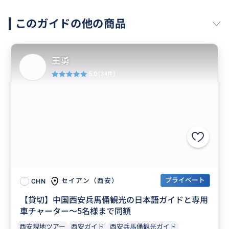
このガイドの他の商品
王勇
5.0
(34件)
プライベート
セイアン（西安）
CHN
【貸切】中国西安兵馬俑観光の日本語ガイドと専用
車チャーター～5名様まで同額
西安現地ツアー
西安ガイド
西安兵馬俑観光ガイド