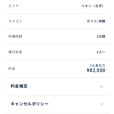
の故宮博物院は、明の永楽帝が南京から北京への遷都
エリア
ペキン（北京）
を決定し、1420年に建造されました。黄色と朱色から
なる北京の故宮博物院（紫禁城）はまさに映画『ラス
カテゴリ
ガイド/体験
トエンペラー』を彷彿させる幻想世界で、北京観光ハ
イライトで見逃さない観光名所です。
所要時間
2日間
催行定員
2人〜
1人あたり
料金
¥82,000
料金補足
キャンセルポリシー