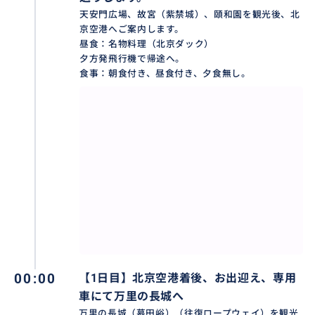
天安門広場、故宮（紫禁城）、頤和園を観光後、北
京空港へご案内します。
昼食：名物料理（北京ダック）
夕方発飛行機で帰途へ。
食事：朝食付き、昼食付き、夕食無し。
秦の始皇帝は，北方の匈奴の侵入を防ぐため、中国北
辺の国境に築かれた巨大建造物、長城です。総延長約6
000キロの城壁は人類史上最大の建築物であり、万里の
長城と呼ばれ、"世界の七不思議"に数えられているほ
か、1987年には世界遺産に登録されました。特に慕田
峪はシャトルバスやロープウェイやスライダーなどの
00:00
【1日目】北京空港着後、お出迎え、専用
観光設備が整っていて人気観光名所となっています。
車にて万里の長城へ
万里の長城（慕田峪）（往復ロープウェイ）を観光