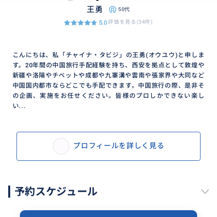
王勇
50代
5.0
評価を見る(34件)
こんにちは、私「チャイナ・タビジ」の王勇(オウユウ)と申しま
す。20年間の中国旅行手配経験を持ち、西安を拠点として敦煌や
新疆や洛陽やチベットや成都や九寨溝や雲南や張家界や大同など
中国国内都市ならどこでも手配できます。中国旅行の際、是非そ
の企画、実施をお任せください。皆様のプロしかできない楽し
い...
プロフィールを詳しく見る
予約スケジュール