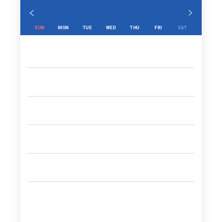
SUN
MON
TUE
WED
THU
FRI
SAT