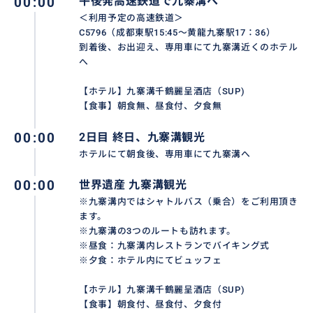
00:00
午後発高速鉄道で九寨溝へ
おすすめ
＜利用予定の高速鉄道＞
C5796（成都東駅15:45～黄龍九寨駅17：36）
到着後、お出迎え、専用車にて九寨溝近くのホテル
へ
【ホテル】九寨溝千鶴麗呈酒店（SUP)
【食事】朝食無、昼食付、夕食無
00:00
2日目 終日、九寨溝観光
ホテルにて朝食後、専用車にて九寨溝へ
00:00
世界遺産 九寨溝観光
※九寨溝内ではシャトルバス（乗合）をご利用頂き
ます。
※九寨溝の3つのルートも訪れます。
※昼食：九寨溝内レストランでバイキング式
※夕食：ホテル内にてビュッフェ
【九寨溝風景区】
【ホテル】九寨溝千鶴麗呈酒店（SUP)
人間天堂と称賛される世界遺産「九寨溝」は人生で一
【食事】朝食付、昼食付、夕食付