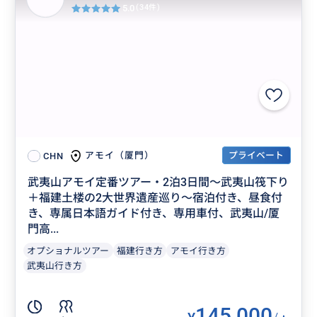
5.0
(34件)
プライベート
アモイ（厦門）
CHN
武夷山アモイ定番ツアー・2泊3日間～武夷山筏下り
＋福建土楼の2大世界遺産巡り～宿泊付き、昼食付
き、専属日本語ガイド付き、専用車付、武夷山/厦
門高...
オプショナルツアー
福建行き方
アモイ行き方
武夷山行き方
145,000