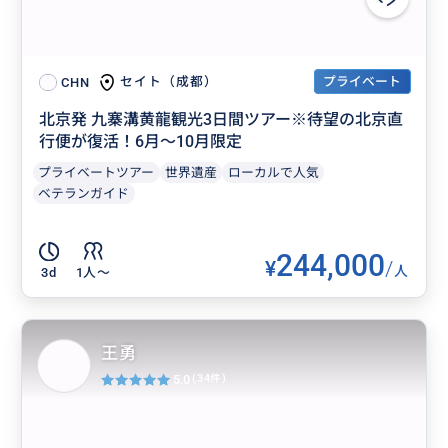
プライベート
セイト（成都）
CHN
北京発 九寨溝黄龍観光3日間ツアー※待望の北京直
行便が復活！6月～10月限定
プライベートツアー
世界遺産
ローカルで人気
ベテランガイド
244,000
¥
/
人
3d
1人〜
王勇
5.0
(34件)