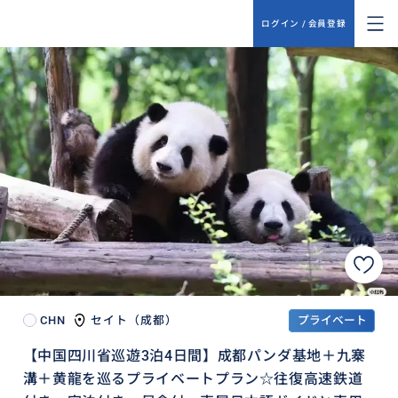
ログイン / 会員登録
CHN
セイト（成都）
プライベート
【中国四川省巡遊3泊4日間】成都パンダ基地＋九寨
溝＋黄龍を巡るプライベートプラン☆往復高速鉄道