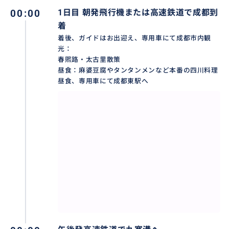
00:00
1日目 朝発飛行機または高速鉄道で成都到
着
着後、ガイドはお出迎え、専用車にて成都市内観
光：
春煕路・太古里散策
昼食：麻婆豆腐やタンタンメンなど本番の四川料理
昼食、専用車にて成都東駅へ
【黄龍風景区】
九寨溝旅行時、黄龍も見逃さない絶景秘境です。同じ
く素晴らしい景色で世界自然遺産に登録されていま
す。標高が高くて高山病に要注意です。