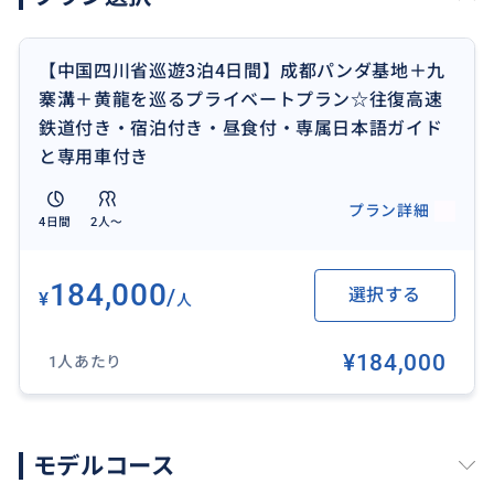
【中国四川省巡遊3泊4日間】成都パンダ基地＋九
寨溝＋黄龍を巡るプライベートプラン☆往復高速
鉄道付き・宿泊付き・昼食付・専属日本語ガイド
と専用車付き
プラン詳細
【成都パンダ研究繁殖基地】
4日間
2人〜
その名の通りパンダを育て研究している施設です。成
都の一番の観光の目玉といっても過言ではない場所で
184,000
/
選択する
¥
人
す。パンダ（レッサーパンダも含みます）を心ゆくま
で見て，癒されることができます。
¥184,000
1人あたり
おすすめ
モデルコース