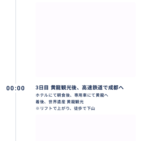
度行くべき絶景秘境です。珍珠灘瀑布，長海，五彩
池，諾日朗瀑布，則査窪溝，犀牛海，芦葦海，火花
海，樹正群海，鏡海などご見学頂けます。
00:00
3日目 黄龍観光後、高速鉄道で成都へ
ホテルにて朝食後、専用車にて黄龍へ
着後、世界遺産 黄龍観光
※リフトで上がり、徒歩で下山