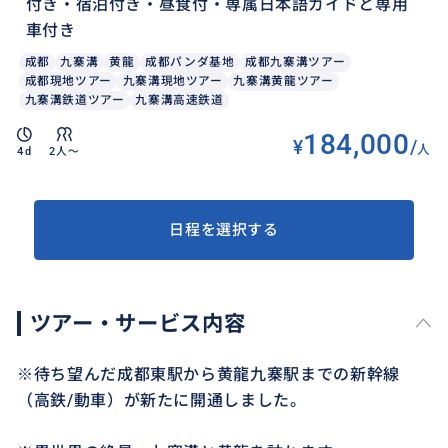
付き・宿泊付き・昼食付・専属日本語ガイドと専用
車付き
成都
九寨溝
黄龍
成都パンダ基地
成都九寨溝ツアー
成都現地ツアー
九寨溝現地ツアー
九寨溝黄龍ツアー
九寨溝鉄道ツアー
九寨溝高速鉄道
184,000
¥
/
人
4d
2人〜
日程を選択する
ツアー・サービス内容
※待ち望んだ成都東駅から黄龍九寨駅までの新幹線
（高鉄/動車）が新たに開通しました。