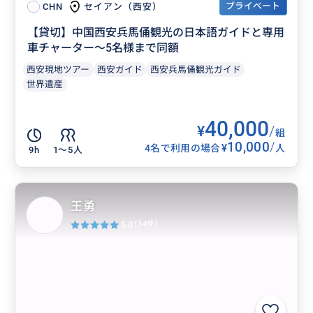
プライベート
セイアン（西安）
CHN
【貸切】中国西安兵馬俑観光の日本語ガイドと専用
車チャーター～5名様まで同額
西安現地ツアー
西安ガイド
西安兵馬俑観光ガイド
世界遺産
40,000
¥
/
組
10,000
/
¥
4名で利用の場合
人
9h
1〜5人
王勇
5.0
(34件)