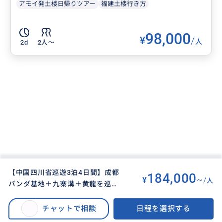
アモイ発土楼日帰りツアー
福建土楼行き方
98,000
¥
/
人
2d
2人〜
【中国四川省巡遊3泊4日間】成都
184,000
¥
~/
人
パンダ基地＋九寨溝＋黄龍を巡る
BUYMA TRAVEL
>
セイト（成都）オプショナルツアー
>
プライベートプラン☆往復高速鉄
【中国四川省巡遊3泊4日間】成都パンダ基地＋九寨溝＋黄龍を巡るプライベ
道付き・宿泊付き・昼食付・専属
チャットで相談
日程を選択する
ートプラン☆往復高速鉄道付き・宿泊付き・昼食付・専属日本語ガイドと専
日本語ガイドと専用車付き
用車付き