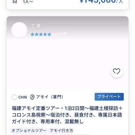
¥
/
人
3d
1人〜
王勇
5.0
(34件)
プライベート
アモイ（厦門）
CHN
福建アモイ定番ツアー・1泊2日間～福建土楼探訪＋
コロンス島視察～宿泊付き、昼食付き、専属日本語
ガイド付き、専用車付、混載無し
オプショナルツアー
アモイ行き方