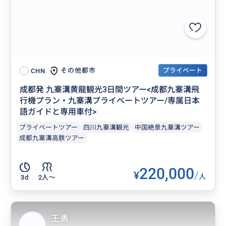
プライベート
その他都市
CHN
成都発 九寨溝黄龍観光3日間ツアー<成都九寨溝飛
行機プラン・九寨溝プライベートツアー/専属日本
語ガイドと専用車付>
プライベートツアー
四川九寨溝観光
中国絶景九寨溝ツアー
成都九寨溝高鉄ツアー
220,000
¥
/
人
3d
2人〜
王勇