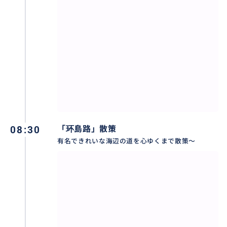
福建省の古刹である「南普陀寺」の見学へご案内しま
す。
おすすめ
08:30
「环島路」散策
有名できれいな海辺の道を心ゆくまで散策～