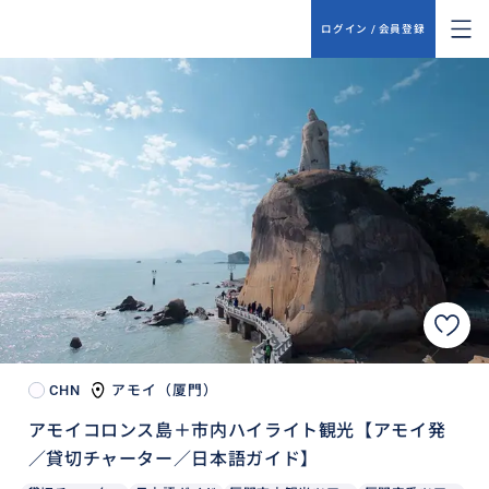
ログイン / 会員登録
CHN
アモイ（厦門）
アモイコロンス島＋市内ハイライト観光【アモイ発
／貸切チャーター／日本語ガイド】