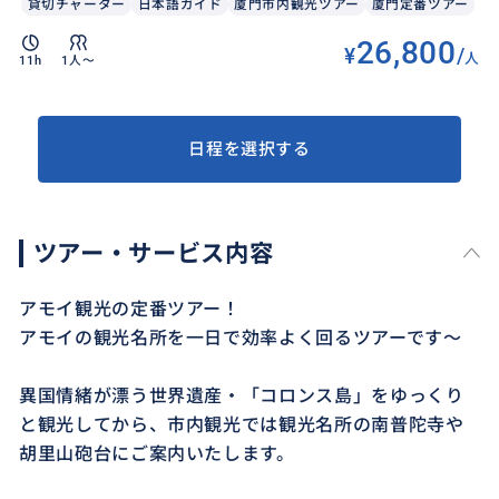
貸切チャーター
日本語ガイド
厦門市内観光ツアー
厦門定番ツアー
26,800
¥
/
人
11h
1人〜
日程を選択する
ツアー・サービス内容
アモイ観光の定番ツアー！
アモイの観光名所を一日で効率よく回るツアーです～
異国情緒が漂う世界遺産・「コロンス島」をゆっくり
と観光してから、市内観光では観光名所の南普陀寺や
胡里山砲台にご案内いたします。