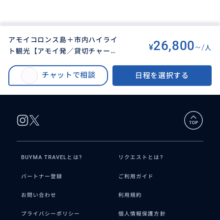
アモイコロンス島＋市内ハイライ
26,800
¥
~/
人
ト観光【アモイ発／貸切チャータ
BUYMA TRAVEL
>
アモイ（厦門）オプショナルツアー
>
ー／日本語ガイド】
アモイコロンス島＋市内ハイライト観光【アモイ発／貸切チャーター／日本
チャットで相談
日程を選択する
語ガイド】
BUYMA TRAVELとは?
リクエストとは?
パートナー登録
ご利用ガイド
お問い合わせ
利用規約
プライバシーポリシー
個人情報保護方針