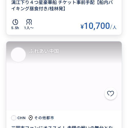
漓江下り４つ星豪華船 チケット事前手配【船内バ
イキング昼食付き/桂林発】
10,700
¥
/
人
5.5h
1人〜
ふれあい中国
その他都市
CHN