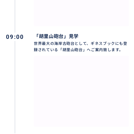
異国情緒が漂う世界遺産・「コロンス島」へ。「旧日
本領事館」（外観）、アモイでの唯一のゴシック式教
09:00
「胡里山砲台」見学
会堂「天主堂」（外観）、「淑荘花園」、「ピアノ博
世界最大の海岸古砲台として、ギネスブックにも登
物館」などの観光を楽しみながら、徒歩でゆっくりと
録されている「胡里山砲台」へご案内致します。
巡ります。