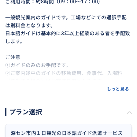
ご利用時間：約8時間（09：00～17：00）
一般観光案内のガイドです。工場などにての通訳手配
は別料金となります。
日本語ガイドは基本的に3年以上経験のある者を手配致
します。
ご注意
①ガイドのみのお手配です。
②ご案内途中のガイドの移動費用、食事代、入場料
（発生する場合）はお客様負担となります。
もっと見る
プラン選択
おすすめ
深セン市内１日観光の日本語ガイド派遣サービス