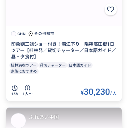
その他都市
CHN
印象劉三姐ショー付き！漓江下り＋陽朔高田郷1日
ツアー【桂林発／貸切チャーター／日本語ガイド／
昼・夕食付】
桂林満喫ツアー
貸切チャーター
日本語ガイド
家族におすすめ
30,230
¥
/
人
15h
1人〜
ふれあい中国