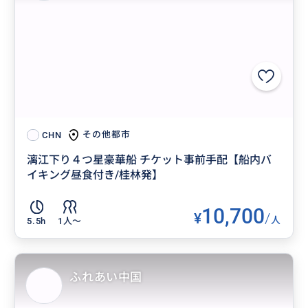
その他都市
CHN
漓江下り４つ星豪華船 チケット事前手配【船内バ
イキング昼食付き/桂林発】
10,700
¥
/
人
5.5h
1人〜
ふれあい中国