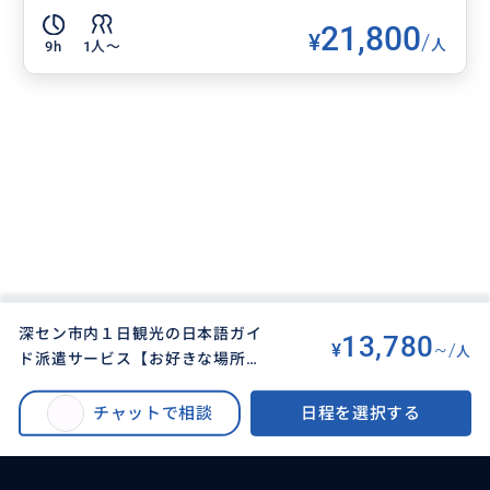
21,800
¥
/
人
9h
1人〜
深セン市内１日観光の日本語ガイ
13,780
¥
~/
人
ド派遣サービス【お好きな場所へ
BUYMA TRAVEL
>
その他都市オプショナルツアー
>
ご案内可／8時間】
深セン市内１日観光の日本語ガイド派遣サービス【お好きな場所へご案内可
チャットで相談
日程を選択する
／8時間】