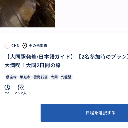
CHN
その他都市
【大同駅発着/日本語ガイド】【2名参加時のプラ
大満喫！大同2日間の旅
懸空寺
華厳寺
雲崗石窟
大同
九龍壁
2d
2〜2人
日程を選択する