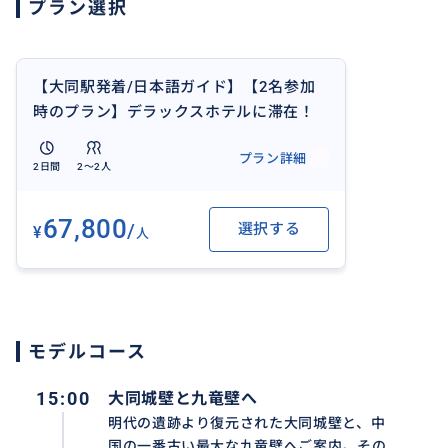
プラン選択
【大同駅発着/日本語ガイド】【2名参加
時のプラン】デラックスホテルに滞在！
大満喫！大同2日間の旅
プラン詳細
2日間
2〜2人
67,800
/
選択する
¥
人
魅力たっぷりの大同を2日間で効率よく案内します。
モデルコース
15:00
大同城壁と九竜壁へ
おすすめ
明代の遺跡より復元された大同城壁と、中
国の一番古い最大な九竜壁へご案内。その