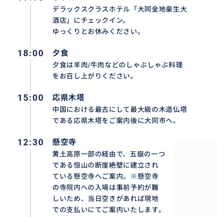
デラックスクラスホテル「大同金地豪生大
酒店」にチェックイン。
立地がよく客室もゆったりとしている、大同のデラックス
ゆっくりとお休みください。
酒店」に宿泊します。
18:00
夕食
夕食は羊肉/牛肉などのしゃぶしゃぶ料理
おすすめ
をお召し上がりください。
15:00
応県木塔
中国における最古にして最大級の木造仏塔
である応県木塔をご案内後に大同市へ。
12:30
懸空寺
黄土高原一部の経由で、五嶽の一つ
である恒山の断崖絶壁に建立され
ている懸空寺へご案内。※懸空寺
の寺院内への入場は事前予約が難
しいため、当日空きがあれば現地
での支払いにてご案内いたします。