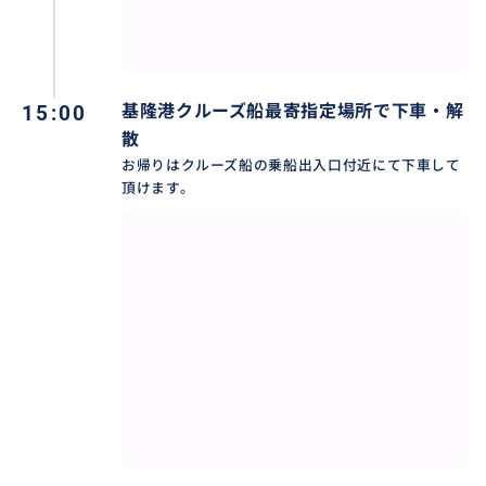
15:00
基隆港クルーズ船最寄指定場所で下車・解
散
お帰りはクルーズ船の乗船出入口付近にて下車して
頂けます。
なんといっても、クルーズ船の寄港場所からダイレクト
にピックアップ、下車できる楽々快適プランです。
道中は快適なお客様専用チャーター車で観光をお楽し
みください。