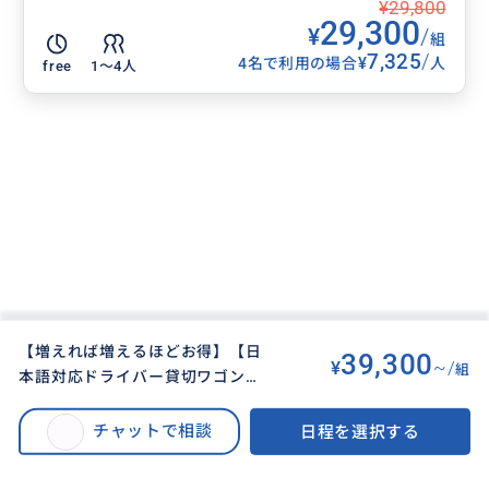
¥29,800
29,300
¥
/
組
7,325
/
¥
4名で利用の場合
人
free
1〜4人
【増えれば増えるほどお得】【日
39,300
¥
~/
組
本語対応ドライバー貸切ワゴンチ
BUYMA TRAVEL
>
タイペイ（台北）オプショナルツアー
>
ャーター車プラン】基隆発（クル
【増えるだけお得】【日本語対応ドライバー貸切ワゴンチャーター車プラ
ーズ船対応）ピックアップ＆台湾
チャットで相談
日程を選択する
ン】基隆発（クルーズ船対応）ピックアップ＆台湾観光と言えば外せない・
観光と言えば外せない・見逃せな
見逃せない十分天燈上げ＆九份老街を散策する６〜８時間プラン
い十分天燈上げ＆九份老街を散策