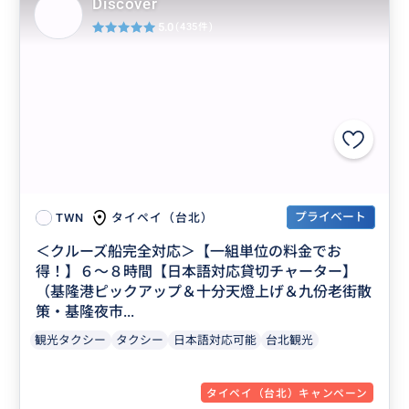
Discover
5.0
(435件)
プライベート
タイペイ（台北）
TWN
＜クルーズ船完全対応＞【一組単位の料金でお
得！】６〜８時間【日本語対応貸切チャーター】
（基隆港ピックアップ＆十分天燈上げ＆九份老街散
策・基隆夜市...
観光タクシー
タクシー
日本語対応可能
台北観光
タイペイ（台北）キャンペーン