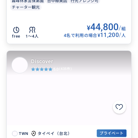
霧峰林家宮保第園
台中緑美図
行先アレンジ可
チャーター観光
44,800
¥
/
組
11,200
/
¥
4名で利用の場合
人
free
1〜4人
Discover
5.0
(435件)
プライベート
タイペイ（台北）
TWN