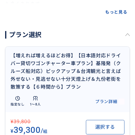
も多くあります。
快適なツアーを楽しむためにも当方専用チャータープ
もっと見る
ランが確実にお得で安心です！★
プラン選択
車種、ドライバー指定は不可です。(事前にも公開はし
ておりません)
【増えれば増えるほどお得】【日本語対応ドライ
なお、お手数ですがクルーズ船寄港日はご予約が大変
バー貸切ワゴンチャーター車プラン】基隆発（ク
混み合います。可能でしたらお申し込み前にお手数で
ルーズ船対応）ピックアップ＆台湾観光と言えば
すが、予約可否(ご利用日時、人数、ピックアップ時間
外せない・見逃せない十分天燈上げ＆九份老街を
など)をお問合せ頂くことをお勧めします。
散策する【６時間から】プラン
クルーズ船で基隆に寄港される方は港から直接ピック
プラン詳細
指定なし
1〜8人
アップしてチャーター車で観光後港で直接下車できる
便利プランです。
¥39,800
台湾観光へ来たら絶対に一度は訪れたい九份・十分天
選択する
39,300
燈上げプランです。
/
¥
組