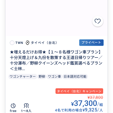
プライベート
タイペイ（台北）
TWN
★増えるだけお得★【１〜８名様ワゴン車プラン】
十分天燈上げ＆九份を散策する王道日帰りツアー／
十分瀑布／野柳クイーンズヘッド鑑賞選べるプラン
＜士林...
ワゴンチャーター
野柳
ワゴン車
日本語対応可能
タイペイ（台北）キャンペーン
¥37,800
37,300
¥
/
組
9,325
/
¥
4名で利用の場合
人
free
1〜8人