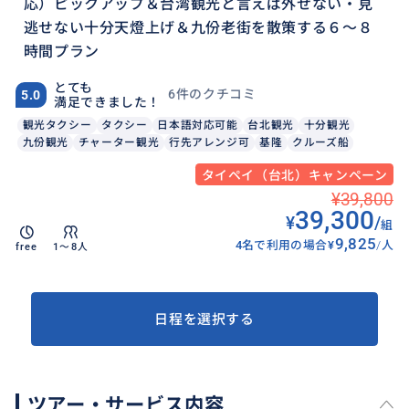
応）ピックアップ＆台湾観光と言えば外せない・見
逃せない十分天燈上げ＆九份老街を散策する６〜８
時間プラン
とても
6件のクチコミ
5.0
満足できました！
観光タクシー
タクシー
日本語対応可能
台北観光
十分観光
九份観光
チャーター観光
行先アレンジ可
基隆
クルーズ船
タイペイ（台北）キャンペーン
¥39,800
39,300
¥
/
組
9,825
4名で利用の場合
¥
/
人
free
1〜8人
日程を選択する
ツアー・サービス内容