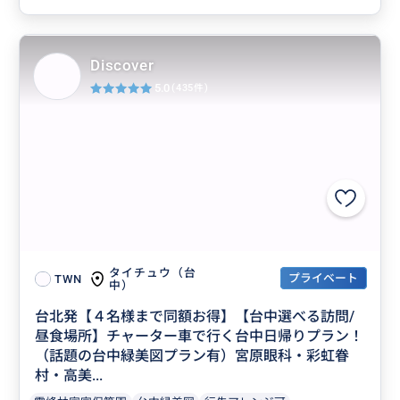
Discover
5.0
(435件)
タイチュウ（台
プライベート
TWN
中）
台北発【４名様まで同額お得】【台中選べる訪問/
昼食場所】チャーター車で行く台中日帰りプラン！
（話題の台中緑美図プラン有）宮原眼科・彩虹眷
村・高美...