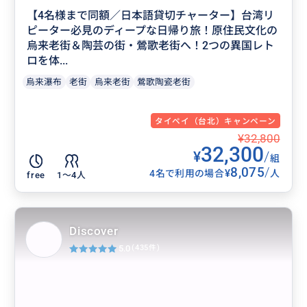
【4名様まで同額／日本語貸切チャーター】台湾リ
ピーター必見のディープな日帰り旅！原住民文化の
烏来老街＆陶芸の街・鶯歌老街へ！2つの異国レト
ロを体...
烏来瀑布
老街
烏来老街
鶯歌陶瓷老街
タイペイ（台北）キャンペーン
¥32,800
32,300
¥
/
組
8,075
/
¥
4名で利用の場合
人
free
1〜4人
Discover
5.0
(435件)