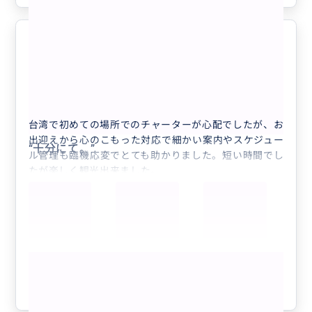
親切なドライバーさんで台湾が更に
5.0
好きになりました。
50代
日本
【増えるだけお得】【日本語対応ドライバー...
台湾で初めての場所でのチャーターが心配でしたが、お
出迎えから心のこもった対応で細かい案内やスケジュー
“
十分にて。
”
ル管理も臨機応変でとても助かりました。短い時間でし
たが楽しく観光出来ました。
クルーズ船で観光する方には絶対オススメです。
私達はAM7時入港PM18時出航のスケジュールでした
が、9時半から6時間のコースでした。
もっと見る
参考になった
0