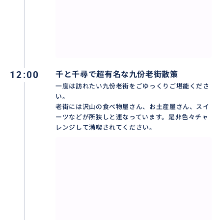
現地に精通した日本語ドライバーが、安心・安全な観
光のご案内はもちろん、天候やご体調などに合わせて
現地での行程や乗車・ピックアップ・下車場所なども
12:00
千と千尋で超有名な九份老街散策
アレンジして差し上げます。
一度は訪れたい九份老街をごゆっくりご堪能くださ
い。
老街には沢山の食べ物屋さん、お土産屋さん、スイ
ーツなどが所狭しと連なっています。是非色々チャ
おすすめ
レンジして満喫されてください。