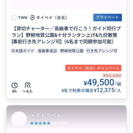
プライベート
タイペイ（台北）
TWN
【貸切チャーター／高級車で行こう！ガイド同行プ
ラン】野柳地質公園&十分ランタン上げ&九份散策
[事前行き先アレンジ可]（6名まで同額参加可能）
日本語ガイド
高級車送迎
野柳地質公園
行き先アレンジ可
タイペイ（台北）キャンペーン
¥50,000
49,500
¥
/
組
12,375
/
¥
4名で利用の場合
人
8h
〜6人
メモトラベル
5.0
(987件)