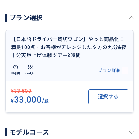
19:20-20:00 十分天燈上げ体験
21:00 ホテル解散
プラン選択
※当日の交通状況により、通常はスケジュールの通り
に終了する予定ですが、もし混雑がなければ、残り時
【日本語ドライバー貸切ワゴン】やっと商品化！
間がございましたら、「寧夏夜市」もご案内したしま
満足100点・お客様がアレンジした夕方の九分&夜
す。
十分天燈上げ体験ツアー8時間
台湾2025年旧正月期間(1/25～2/2)料金調整は下記の通
プラン詳細
8時間
〜4人
りとなります。
現在プランの料金+下記の追加料金となります。
¥33,500
旧正月料金は下記のリンクまでご予約をお進みくださ
選択する
33,000
いませ。
/
¥
組
セダン車+5,000円
ワゴン車+10,000円
モデルコース