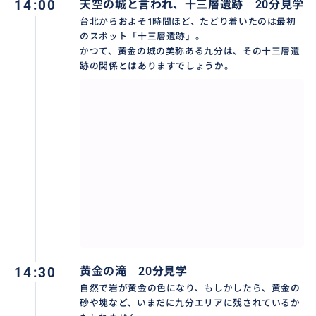
14:00
天空の城と言われ、十三層遺跡 20分見学
台北からおよそ1時間ほど、たどり着いたのは最初
のスポット「十三層遺跡」。
おすすめ
かつて、黄金の城の美称ある九分は、その十三層遺
跡の関係とはありますでしょうか。
14:30
黄金の滝 20分見学
自然で岩が黄金の色になり、もしかしたら、黄金の
砂や塊など、いまだに九分エリアに残されているか
明るい九分、夕方の九分、夜の九分