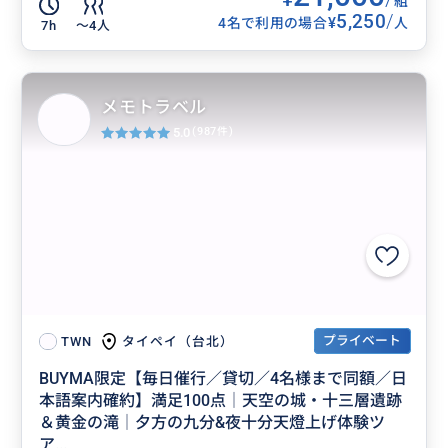
組
5,250
/
¥
4名で利用の場合
人
7h
〜4人
メモトラベル
5.0
(987件)
プライベート
タイペイ（台北）
TWN
BUYMA限定【毎日催行／貸切／4名様まで同額／日
本語案内確約】満足100点│天空の城・十三層遺跡
＆黄金の滝│夕方の九分&夜十分天燈上げ体験ツ
ア...