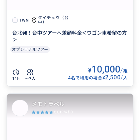
タイチュウ（台
TWN
中）
台北発！台中ツアーへ差額料金＜ワゴン車希望の方
＞
オプショナルツアー
10,000
¥
/
組
2,500
/
¥
4名で利用の場合
人
11h
〜7人
メモトラベル
5.0
(987件)