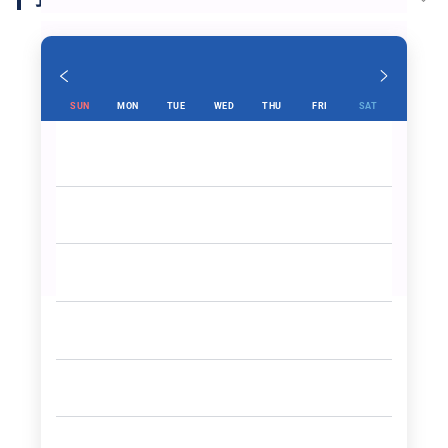
SUN
MON
TUE
WED
THU
FRI
SAT