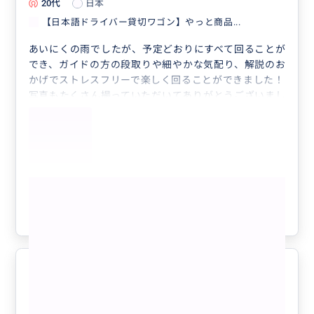
20代
日本
【日本語ドライバー貸切ワゴン】やっと商品...
あいにくの雨でしたが、予定どおりにすべて回ることが
でき、ガイドの方の段取りや細やかな気配り、解説のお
かげでストレスフリーで楽しく回ることができました！
写真もたくさん撮っていただいてありがとうございまし
た。
また利用したいと思います。
もっと見る
参考になった
6
家族だけのプライベート貸切ワゴン
5.0
に満足！
50代
日本