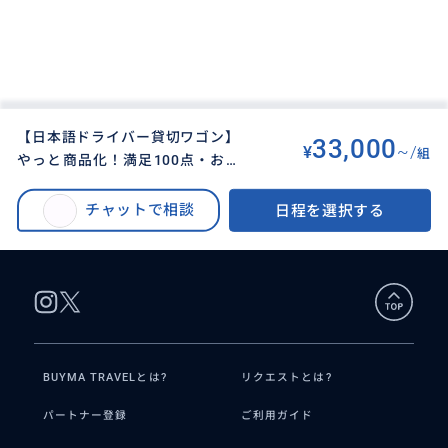
【日本語ドライバー貸切ワゴン】
33,000
¥
~/
組
やっと商品化！満足100点・お客
BUYMA TRAVEL
>
タイペイ（台北）オプショナルツアー
>
様がアレンジした夕方の九分&夜
【日本語ドライバー貸切ワゴン】やっと商品化！満足100点・お客様がアレン
十分天燈上げ体験ツアー8時間
チャットで相談
日程を選択する
ジした夕方の九分&夜十分天燈上げ体験ツアー8時間
BUYMA TRAVELとは?
リクエストとは?
パートナー登録
ご利用ガイド