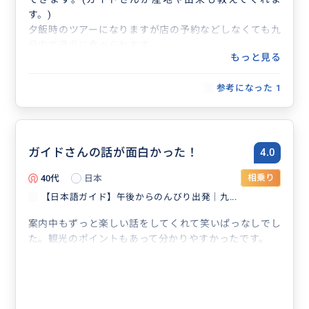
す。)
夕飯時のツアーになりますが店の予約などしなくても九
份内で適当に食べられます。
もっと見る
2時間半で九份の大半を満喫できる非常に良いツアーで
した。STWのガイドさん有難うございました！
参考になった
1
ガイドさんの話が面白かった！
4.0
40代
日本
相乗り
【日本語ガイド】午後からのんびり出発｜九...
案内中もずっと楽しい話をしてくれて笑いぱっなしでし
た。観光のポイントもあって分かりやすかったです。