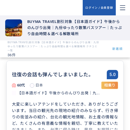
ログイン / 会員登録
BUYMA TRAVEL割引対象【日本語ガイド】午後から
のんびり出発｜九份ゆったり散策バスツアー｜たっぷ
り自由時間＆選べる解散場所
BUYMA TRAVEL割引対象【日本語ガイド】午後からのんびり出発｜九份
ゆったり散策バスツアー｜たっぷり自由時間＆選べる解散場所 クチコミ
新着順
一覧
36件
往復の会話も弾んでしまいました。
5.0
60代
日本
相乗り
【日本語ガイド】午後からのんびり出発｜九...
大変に楽しいアテンドをしていただき、ありがとうござ
います。当日の観光先の現地の紹介のみならず、行き帰
りの街並みの紹介、台北の観光地情報、お土産の情報な
ど、たくさんの有意義な情報を親切、丁寧に教えていた
だきました。また、台湾に伺う時は、是非、お世話にな