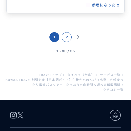
参考になった
2
1
2
1 - 30 / 36
TRAVELトップ
>
タイペイ（台北）
>
サービス一覧
>
BUYMA TRAVEL割引対象【日本語ガイド】午後からのんびり出発｜九份ゆっ
たり散策バスツアー｜たっぷり自由時間＆選べる解散場所
>
クチコミ一覧