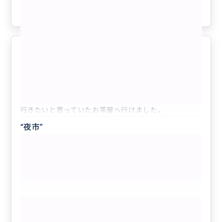
参考になった
1
良かったです
5.0
30代
日本
相乗り
【日本語ガイド】午後からのんびり出発｜九...
行きたいと思っていたお茶屋へ行けました。
“
夜市
”
もっと見る