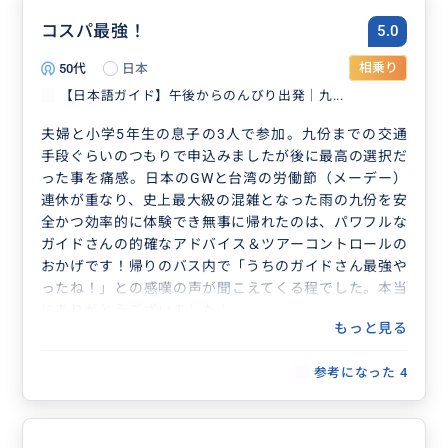
コスパ最強！
5.0
50代
日本
相乗り
【日本語ガイド】午後からのんびり出発｜九...
夫婦と小学5年生の息子の3人で参加。九份までの交通
手段ぐらいのつもりで申込みましたが後に最高の選択だ
った事を痛感。日本のGWと台湾の労働節（メーデー）
連休が重なり、史上最大級の混雑となった雨の九份を安
全かつ効率的に体験でき無事に帰れたのは、パワフルな
ガイドさんの的確なアドバイス＆ツアーコントロールの
おかげです！帰りのバス内で「うちのガイドさん最強や
ったね！」との感嘆の声が聞こえてくる程でした。本当
にありがとうございました！
もっと見る
参考になった
4