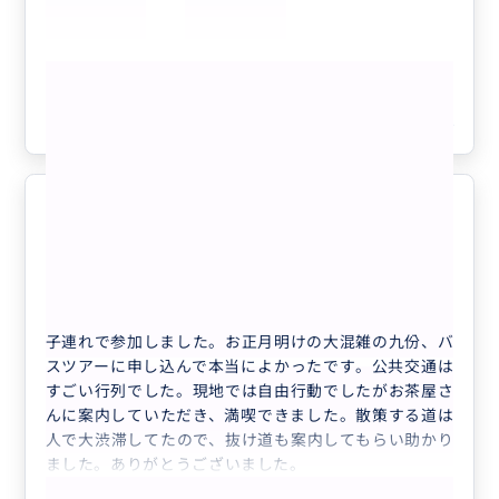
しみ一日を思い切り満喫することもできました。
本当にありがとうございました。
もっと見る
参考になった
4
快適に九份観光できました
5.0
30代
日本
キャンペーン中【日本語ガイド】午後からの...
子連れで参加しました。お正月明けの大混雑の九份、バ
スツアーに申し込んで本当によかったです。公共交通は
すごい行列でした。現地では自由行動でしたがお茶屋さ
んに案内していただき、満喫できました。散策する道は
人で大渋滞してたので、抜け道も案内してもらい助かり
ました。ありがとうございました。