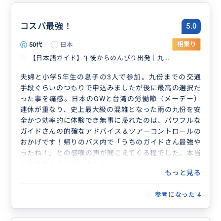
コスパ最強！
5.0
50代
日本
相乗り
【日本語ガイド】午後からのんびり出発｜九...
夫婦と小学5年生の息子の3人で参加。九份までの交通
手段ぐらいのつもりで申込みましたが後に最高の選択だ
った事を痛感。日本のGWと台湾の労働節（メーデー）
連休が重なり、史上最大級の混雑となった雨の九份を安
全かつ効率的に体験でき無事に帰れたのは、パワフルな
ガイドさんの的確なアドバイス＆ツアーコントロールの
おかげです！帰りのバス内で「うちのガイドさん最強や
ったね！」との感嘆の声が聞こえてくる程でした。本当
にありがとうございました！
もっと見る
参考になった
4