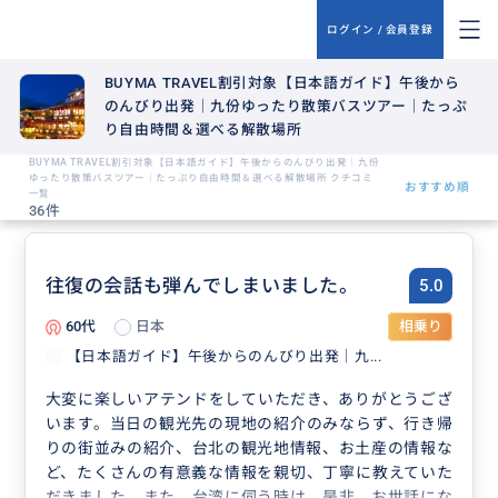
ログイン / 会員登録
BUYMA TRAVEL割引対象【日本語ガイド】午後から
のんびり出発｜九份ゆったり散策バスツアー｜たっぷ
り自由時間＆選べる解散場所
BUYMA TRAVEL割引対象【日本語ガイド】午後からのんびり出発｜九份
ゆったり散策バスツアー｜たっぷり自由時間＆選べる解散場所 クチコミ
おすすめ順
一覧
36件
往復の会話も弾んでしまいました。
5.0
60代
日本
相乗り
【日本語ガイド】午後からのんびり出発｜九...
大変に楽しいアテンドをしていただき、ありがとうござ
います。当日の観光先の現地の紹介のみならず、行き帰
りの街並みの紹介、台北の観光地情報、お土産の情報な
ど、たくさんの有意義な情報を親切、丁寧に教えていた
だきました。また、台湾に伺う時は、是非、お世話にな