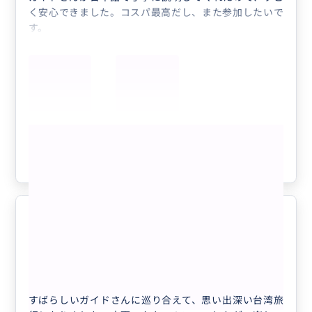
く安心できました。コスパ最高だし、また参加したいで
す。
もっと見る
参考になった
2
悪天候の中でも
5.0
60代
日本
相乗り
キャンペーン中【日本語ガイド】午後からの...
すばらしいガイドさんに巡り合えて、思い出深い台湾旅