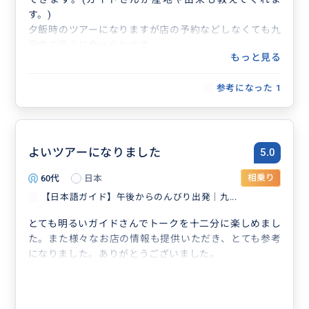
す。)
夕飯時のツアーになりますが店の予約などしなくても九
份内で適当に食べられます。
もっと見る
2時間半で九份の大半を満喫できる非常に良いツアーで
した。STWのガイドさん有難うございました！
参考になった
1
よいツアーになりました
5.0
60代
日本
相乗り
【日本語ガイド】午後からのんびり出発｜九...
とても明るいガイドさんでトークを十二分に楽しめまし
た。また様々なお店の情報も提供いただき、とても参考
になりました。ありがとうございました。