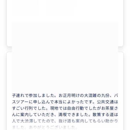
帰りは夜市で下車することも可能で、我が家は夜市を楽
しみ一日を思い切り満喫することもできました。
本当にありがとうございました。
もっと見る
参考になった
4
快適に九份観光できました
5.0
30代
日本
キャンペーン中【日本語ガイド】午後からの...
子連れで参加しました。お正月明けの大混雑の九份、バ
スツアーに申し込んで本当によかったです。公共交通は
すごい行列でした。現地では自由行動でしたがお茶屋さ
んに案内していただき、満喫できました。散策する道は
人で大渋滞してたので、抜け道も案内してもらい助かり
ました。ありがとうございました。