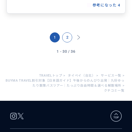
参考になった
4
1
2
1 - 30 / 36
TRAVELトップ
>
タイペイ（台北）
>
サービス一覧
>
BUYMA TRAVEL割引対象【日本語ガイド】午後からのんびり出発｜九份ゆっ
たり散策バスツアー｜たっぷり自由時間＆選べる解散場所
>
クチコミ一覧