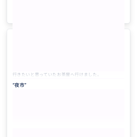
もっと見る
参考になった
1
良かったです
5.0
30代
日本
相乗り
【日本語ガイド】午後からのんびり出発｜九...
行きたいと思っていたお茶屋へ行けました。
“
夜市
”
もっと見る