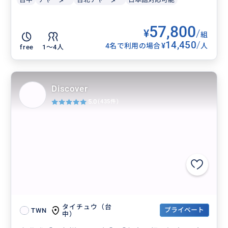
57,800
¥
/
組
14,450
/
¥
4名で利用の場合
人
free
1〜4人
Discover
5.0
(435件)
タイチュウ（台
プライベート
TWN
中）