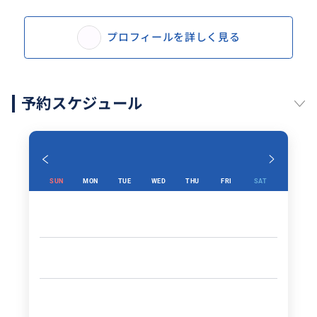
お客様専用チャーター車で台北市内を自由自在にお客
様のペースで巡れます。安心・安全な観光のご案内はも
プロフィールを詳しく見る
ちろん、天候やご体調などに合わせて行程や乗車・ピ
ックアップ・下車場所などもアレンジして差し上げま
す。
行程などは申込前後でお問い合わせやコメント欄でい
予約スケジュール
つでも可能です。
モデルコース例
9:00ピックアップ
SUN
MON
TUE
WED
THU
FRI
SAT
10:15台北市内101車窓
10:30中正記念堂着
11:00ピックアップ
11:10総統府車窓
11:20龍山寺着
11:50ピックアップ
12:15 鼎泰豊にて昼食