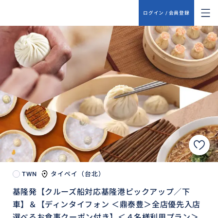
ログイン / 会員登録
TWN
タイペイ（台北）
基隆発【クルーズ船対応基隆港ピックアップ／下
車】＆【ディンタイフォン ＜鼎泰豊＞全店優先入店
選べるお食事クーポン付き】＜４名様利用プラン＞