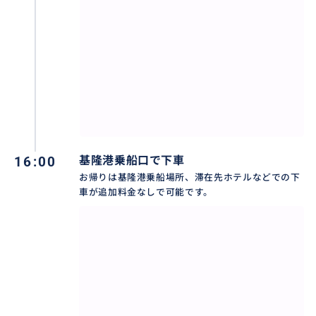
もちろん、ドライバーは日本語対応なので安心です。
巡る観光スポットやご要望はお申し込み時にお決め下
さいませ。
是非、迷われたらまず御相談から可能ですからお気軽
にお問合せ下さいませ。
催行中はお客様のご質問やご希望、ご相談など現地在
16:00
基隆港乗船口で下車
住ならではの日本語ドライバーが丁寧にお答え対応し
お帰りは基隆港乗船場所、滞在先ホテルなどでの下
て旅のお手伝いをします。
車が追加料金なしで可能です。
おすすめ