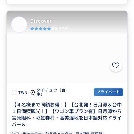
Discover
5.0
(435件)
タイチュウ（台
プライベート
TWN
中）
【４名様まで同額お得！】【台北発！日月潭＆台中
１日満喫観光！】【ワゴン車プラン有】日月潭から
宮原眼科・彩虹眷村・高美湿地を日本語対応ドライ
バー＆...
台中
チャーター
台北チャーター
日本語対応可能