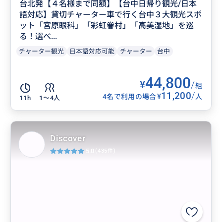
台北発【４名様まで同額】【台中日帰り観光/日本
語対応】貸切チャーター車で行く台中３大観光スポ
ット「宮原眼科」「彩虹眷村」「高美湿地」を巡
る！選べ...
チャーター観光
日本語対応可能
チャーター
台中
44,800
¥
/
組
11,200
/
¥
4名で利用の場合
人
11h
1〜4人
Discover
5.0
(435件)