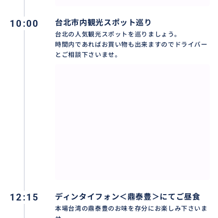
・台北101
10:00
台北市内観光スポット巡り
・永康街
台北の人気観光スポットを巡りましょう。
・行天宮
時間内であればお買い物も出来ますのでドライバー
・西門街
とご相談下さいませ。
・総統府
・マッサージ
２名様利用は⬇︎こちら⬇︎
https://travel.buyma.com/service/a010401/ic010101
250813000080/?hotel=1
３名様利用は⬇︎こちら⬇︎
https://travel.buyma.com/service/a010401/ic010101
250813000078/?hotel=1
クルーズ船で基隆に寄港される方は港から直接ピック
12:15
ディンタイフォン＜鼎泰豊＞にてご昼食
アップしてチャーター車で観光後港で直接下車できる
本場台湾の鼎泰豊のお味を存分にお楽しみ下さいま
便利プランです。（同行案内はありませんが観光に必