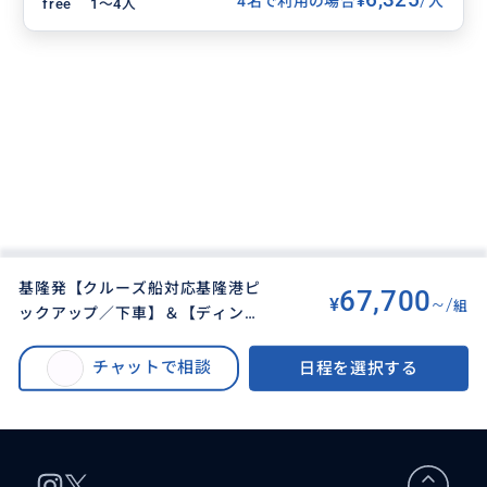
¥
4名で利用の場合
人
free
1〜4人
基隆発【クルーズ船対応基隆港ピ
67,700
¥
~/
組
ックアップ／下車】＆【ディンタ
BUYMA TRAVEL
>
タイペイ（台北）オプショナルツアー
>
イフォン ＜鼎泰豊＞全店優先入店
基隆発【クルーズ船対応基隆港ピックアップ／下車】＆【ディンタイフォン
選べるお食事クーポン付き】＜４
チャットで相談
日程を選択する
＜鼎泰豊＞全店優先入店選べるお食事クーポン付き】＜４名様利用プラン＞
名様利用プラン＞台北市内観光フ
台北市内観光フリー７時間プラン（日本語対応貸切チャーター車）
リー７時間プラン（日本語対応貸
切チャーター車）