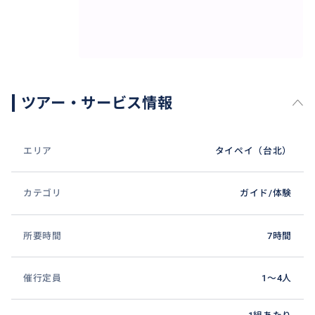
ツアー・サービス情報
エリア
タイペイ（台北）
カテゴリ
ガイド/体験
観光スポットを巡るも良し、お買い物をするも良しで
す！お客様のご希望にピンポイントで台北市内観光出
所要時間
7時間
来ます。
催行定員
1〜4人
おすすめ