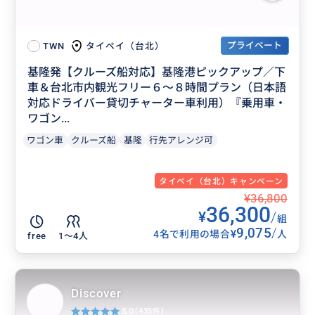
プライベート
タイペイ（台北）
TWN
基隆発【クルーズ船対応】基隆港ピックアップ／下
車＆台北市内観光フリー６〜８時間プラン（日本語
対応ドライバー貸切チャーター車利用）『乗用車・
ワゴン...
ワゴン車
クルーズ船
基隆
行先アレンジ可
タイペイ（台北）キャンペーン
¥36,800
36,300
¥
/
組
9,075
/
¥
4名で利用の場合
人
free
1〜4人
Discover
5.0
(435件)