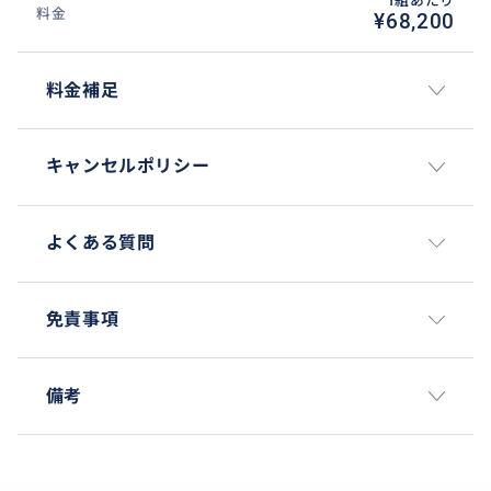
1組あたり
料金
¥68,200
料金補足
キャンセルポリシー
よくある質問
免責事項
備考
なんと言ってもディンタイフォン ＜鼎泰豊＞全店優先
入店選べるお食事クーポン付きプランです！
是非、本場ディンタイフォンのお食事をお楽しみ下さ