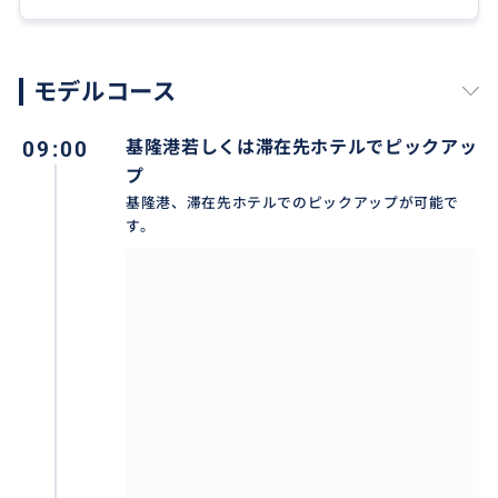
・ヘチマと海老入り小籠包×1個
・海老と豚肉入り蒸し餃子×1個
・きゅうりのピリ辛中華和え
モデルコース
・排骨チャーハン
・四川風エビワンタン
09:00
基隆港若しくは滞在先ホテルでピックアッ
・トマトと卵のとろたまスープ
プ
・あん入り小籠包×1個
基隆港、滞在先ホテルでのピックアップが可能で
す。
台北市内到着後以下の1-3箇所程度観光スポットを巡り
ます。
その後、ディンタイフォンでお食事。
お食事後、基隆港乗船口までお送り致します。
主要観光スポット
・龍山寺
・中正紀念堂
・迪化街
・故宮博物院
・忠烈祠衛兵交代式