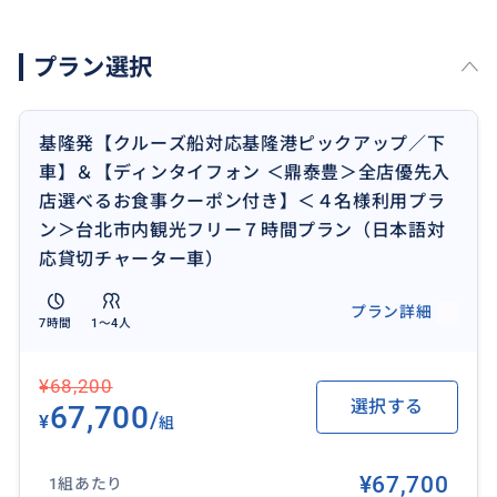
・豚肉チャーハン
・季節の野菜炒め
プラン選択
・酸辣湯（サンラータン）
＜Bコース＞
基隆発【クルーズ船対応基隆港ピックアップ／下
前菜・小籠包4個
車】＆【ディンタイフォン ＜鼎泰豊＞全店優先入
・鶏肉小籠包1個
店選べるお食事クーポン付き】＜４名様利用プラ
・椎茸入り野菜蒸し餃子（ベジタリアン）1個
ン＞台北市内観光フリー７時間プラン（日本語対
・魚蒸し餃子1個
応貸切チャーター車）
・えびと豚肉入り焼売1個
・タロイモ小籠包1個
プラン詳細
7時間
1〜4人
・豚肉チャーハン・季節の野菜炒め
・酸辣湯（サンラータン）
¥68,200
選択する
67,700
＜Cコース＞
/
¥
組
小籠包×2個
・海老と豚肉入り焼売×1個
¥67,700
1組あたり