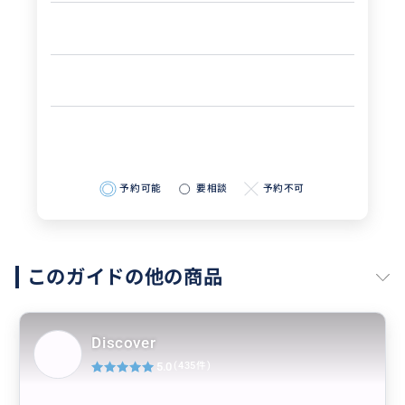
13:45昼食先ピックアップ
14:45 まで観光、お買い物可能(進行状況により変動し
ます)
16:00基隆港乗船口下車
予約可能
要相談
予約不可
このガイドの他の商品
Discover
5.0
(435件)