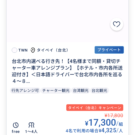
プライベート
タイペイ（台北）
TWN
台北市内選べる行き先！【4名様まで同額・貸切チ
ャーター車アレンジプラン】【ホテル・市内各所送
迎付き】＜日本語ドライバーで台北市内各所を巡る
４〜８...
行先アレンジ可
チャーター観光
台湾観光
台北観光
タイペイ（台北）キャンペーン
¥17,800
17,300
¥
/
組
4,325
/
¥
4名で利用の場合
人
free
1〜4人