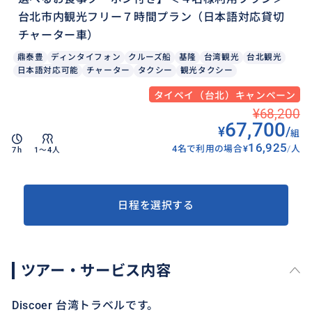
台北市内観光フリー７時間プラン（日本語対応貸切
チャーター車）
鼎泰豊
ディンタイフォン
クルーズ船
基隆
台湾観光
台北観光
日本語対応可能
チャーター
タクシー
観光タクシー
タイペイ（台北）キャンペーン
¥68,200
67,700
¥
/
組
16,925
4名で利用の場合
¥
/
人
7h
1〜4人
日程を選択する
ツアー・サービス内容
Discoer 台湾トラベルです。