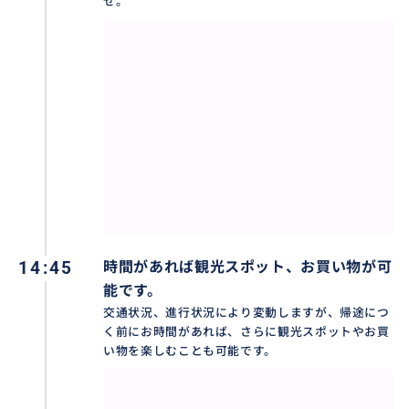
せ。
要な情報は車内でご案内しますのでご安心下さい）
５名様以上は別途ワゴン車を手配しての対応が可能で
すのでご相談ください。
７時間プランの他に６時間プランもございますのでご
都合に合わせてお選び下さいませ。
★下船出口などのタクシーを利用する方法もあります
が、知らないことをいいことに、ボッタくりタクシー
も多くあります。
14:45
時間があれば観光スポット、お買い物が可
快適なツアーを楽しむためにも当方専用チャータープ
能です。
ランが確実にお得で安心です！★
交通状況、進行状況により変動しますが、帰途につ
く前にお時間があれば、さらに観光スポットやお買
慣れない台北市内を効率的に、そしてチャーター車な
い物を楽しむことも可能です。
ら荷物は車にそのままに、お帰りも安心基隆港乗船エ
リア下車出来ます。