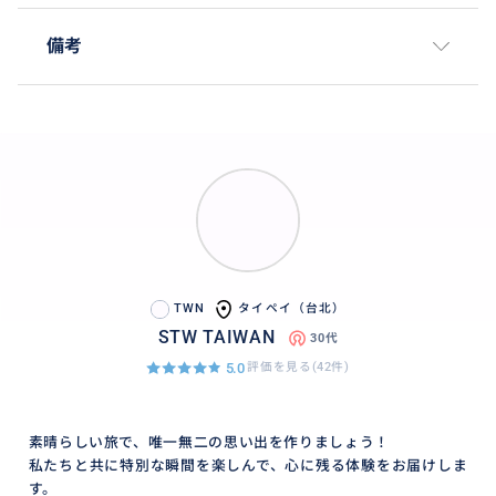
おすすめ
備考
TWN
タイペイ（台北）
STW TAIWAN
30代
5.0
評価を見る(42件)
地元漁港「鼻頭漁港」にある老舗レストラン《鼻頭阿
素晴らしい旅で、唯一無二の思い出を作りましょう！
珠老店活海鮮》で、獲れたての新鮮な海の幸を堪能し
私たちと共に特別な瞬間を楽しんで、心に残る体験をお届けしま
ませんか？こちらは単なる海鮮レストランではなく、
す。