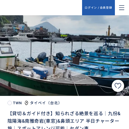
ログイン / 会員登録
TWN
タイペイ（台北）
【貸切＆ガイド付き】知られざる絶景を巡る│九份&
陰陽海&南雅奇岩(車窓)&鼻頭エリア 半日チャーター
旅│スポットアレンジ可能│セダン車