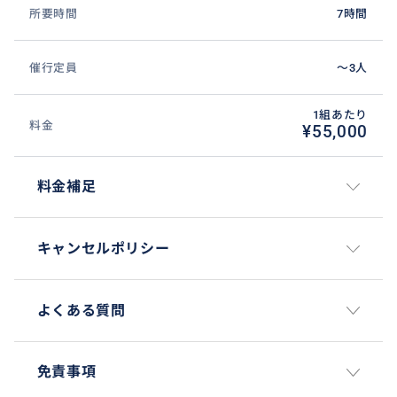
【移動手段】
所要時間
7時間
快適なセダン車によるチャーター移動。冷房・保険完
備。運転は現地ドライバーが行い、日本語ガイドが同
催行定員
〜3人
乗します。
1組あたり
【送迎・解散について】
料金
¥55,000
・出発は台北市内のご宿泊ホテル
・旅の終わりはご希望の台北市内スポットで解散可能
料金補足
（台北101、夜市、レストランなど）
【柔軟なアレンジ可能】
キャンセルポリシー
時間やご希望に応じて、他のスポットを追加可能です。
お気軽にご相談ください。
よくある質問
免責事項