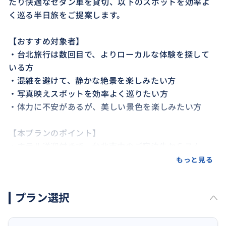
たり快適なセダン車を貸切、以下のスポットを効率よ
く巡る半日旅をご提案します。
【おすすめ対象者】
・台北旅行は数回目で、よりローカルな体験を探して
いる方
・混雑を避けて、静かな絶景を楽しみたい方
・写真映えスポットを効率よく巡りたい方
・体力に不安があるが、美しい景色を楽しみたい方
【本プランのポイント】
・ホテル送迎付きで、台北市内のご宿泊先からスムー
ズに出発可能
もっと見る
・旅の最後はご希望により、台北市内の任意の場所で
解散可能（ショッピングやレストランにも直行OK）
プラン選択
・訪問スポットはご希望に合わせてカスタマイズ可能
（例：十分や瑞芳駅など）
・経験豊富な現地日本語ガイドが同行し、わかりやす