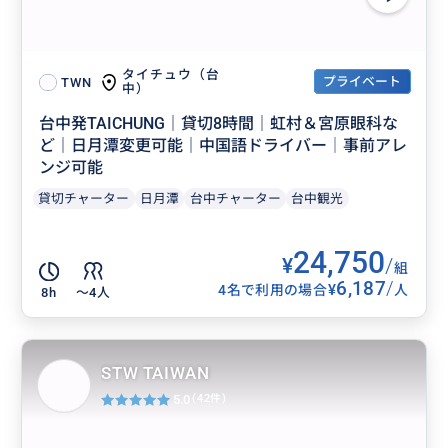
タイチュウ（台
プライベート
TWN
中）
台中発TAICHUNG｜貸切8時間｜虹村＆宮原眼科な
ど｜日月潭変更可能｜中国語ドライバー│事前アレ
ンジ可能
貸切チャーター
日月潭
台中チャーター
台中観光
24,750
¥
/
組
6,187
/
¥
4名で利用の場合
人
8h
〜4人
STW TAIWAN
5.0
(42件)