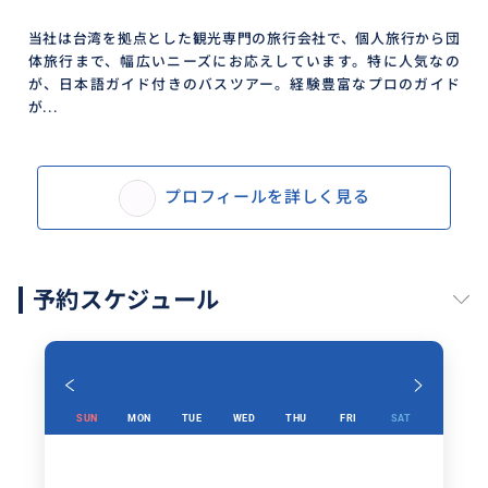
海洋生物の保育にも協力している地域密着型のお店。
当社は台湾を拠点とした観光専門の旅行会社で、個人旅行から団
生け簀から選んだ魚介をその場で調理してくれるた
体旅行まで、幅広いニーズにお応えしています。特に人気なの
め、素材の鮮度と味わいは格別です。エビやハマグリ、
が、日本語ガイド付きのバスツアー。経験豊富なプロのガイド
地魚など、その日のおすすめメニューはどれも絶品。
が...
少し高級感のあるB級グルメとして、台湾ローカルの
「美味しい贅沢」を味わえる貴重な機会です。
※昼食代は現地払い（現金）で、最低消費はお一人様6
プロフィールを詳しく見る
00元となります。
事前に多少の現金をご用意ください。
予約スケジュール
おすすめ
SUN
MON
TUE
WED
THU
FRI
SAT