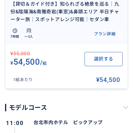
【貸切＆ガイド付き】知られざる絶景を巡る│九
くご案内
份&陰陽海&南雅奇岩(車窓)&鼻頭エリア 半日チャ
★安心のセダン車で最大3名様+助手席ガイド1名までご
ーター旅│スポットアレンジ可能│セダン車
利用可能、プライベート感たっぷり
※ワゴン車変更も可能です。ぜひお問い合わせくだ
プラン詳細
7時間
〜3人
さい。
¥55,000
【訪問可能な主なスポット】
選択する
54,500
/
¥
組
■ 陰陽海（いんようかい）
¥54,500
1組あたり
金鉱由来の鉱物が流れ込むことで生まれた、金と藍の
ツートンカラーの海。自然が織りなす幻想的な海の風
景は、まさに台湾の秘境とも呼べる場所です。
モデルコース
■ 南雅奇岩（なんがきがん）※車窓
11:00
台北市内ホテル ピックアップ
風と海に削られた岩が生み出す自然の芸術。キノコ型
や動物の形を思わせる奇岩が点在し、他では見られな