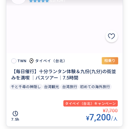
5.0
(42件)
相乗り
タイペイ（台北）
TWN
【毎日催行】十分ランタン体験＆九份(九分)の街並
みを満喫 │バスツアー│7.5時間
千と千尋の神隠し
台湾観光
台湾旅行
初めての海外旅行
タイペイ（台北）キャンペーン
¥7,700
7,200
¥
/
人
7.5h