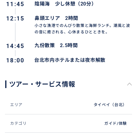
11:45
陰陽海 少し休憩（20分）
いユニークな景観が広がります。
12:15
鼻頭エリア 2時間
■鼻頭エリア
小さな漁港でのんびり散策と海鮮ランチ。潮風と波
東北角海岸線の絶景ポイント。断崖の上を歩く遊歩道
の音に癒される、心休まるひとときを。
からは、太平洋を一望する雄大なパノラマが広がりま
14:45
九份散策 2.5時間
す。潮風を感じながらの散策は、まさに「非日常」を
味わう瞬間。
18:00
台北市内ホテルまたは夜市解散
地元海鮮レストランで新鮮な海の幸を満喫 ※現地
払い
ツアー・サービス情報
■ 九份（きゅうふん）
山の斜面に広がるレトロな街並み、石畳の階段道、風
情ある茶藝館が並ぶ九份は、何度訪れても新しい発見
エリア
タイペイ（台北）
のある場所。団体グループが来る前に、混雑を避けて
じっくりと楽しめます。
カテゴリ
ガイド/体験