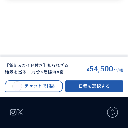
【貸切＆ガイド付き】知られざる
54,500
¥
~/
組
絶景を巡る│九份&陰陽海&南雅
BUYMA TRAVEL
>
タイペイ（台北）オプショナルツアー
>
奇岩(車窓)&鼻頭エリア 半日チャ
【貸切＆ガイド付き】知られざる絶景を巡る│九份&陰陽海&南雅奇岩(車窓)&
ーター旅│スポットアレンジ可能
チャットで相談
日程を選択する
鼻頭エリア 半日チャーター旅│スポットアレンジ可能│セダン車
│セダン車