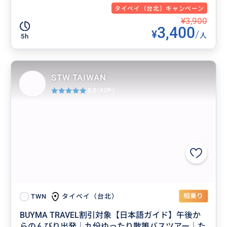
タイペイ（台北）キャンペーン
¥3,900
3,400
¥
/
人
5h
STW TAIWAN
5.0
(42件)
相乗り
タイペイ（台北）
TWN
BUYMA TRAVEL割引対象【日本語ガイド】午後か
らのんびり出発｜九份ゆったり散策バスツアー｜た