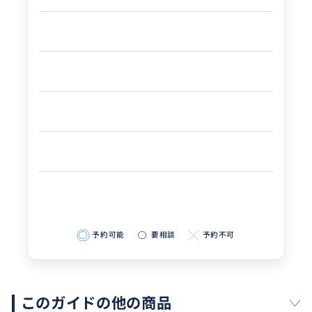
観光客がいったん引き始める静かなひととき。昼の喧
騒を過ぎたこの時間帯には、柔らかな陽ざしが山間に
差し込み、混雑を避けながら、石畳の階段をのんびり
と歩き、レトロな茶藝館で一息つく贅沢な時間。夕暮
予約可能
要相談
予約不可
れ前の柔らかな光は写真撮影にもぴったりで、観光と
静けさを同時に楽しめる絶好のタイミングです。旅慣
れた方にも新鮮に映る、午後の九份の魅力をぜひ体感
してみてください。
このガイドの他の商品