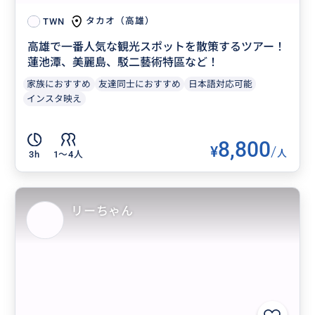
タカオ（高雄）
TWN
高雄で一番人気な観光スポットを散策するツアー！
蓮池潭、美麗島、駁二藝術特區など！
家族におすすめ
友達同士におすすめ
日本語対応可能
インスタ映え
8,800
¥
/
人
3h
1〜4人
リーちゃん